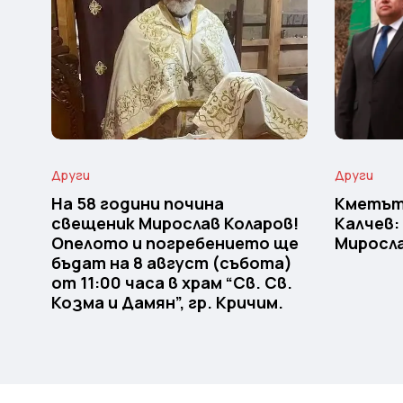
Други
Други
На 58 години почина
Кметът
свещеник Мирослав Коларов!
Калчев:
Опелото и погребението ще
Миросла
бъдат на 8 август (събота)
от 11:00 часа в храм “Св. Св.
Козма и Дамян”, гр. Кричим.