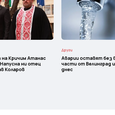
Други
 на Кричим Атанас
Аварии оставят без 
 Напусна ни отец
части от Велинград 
в Коларов
днес