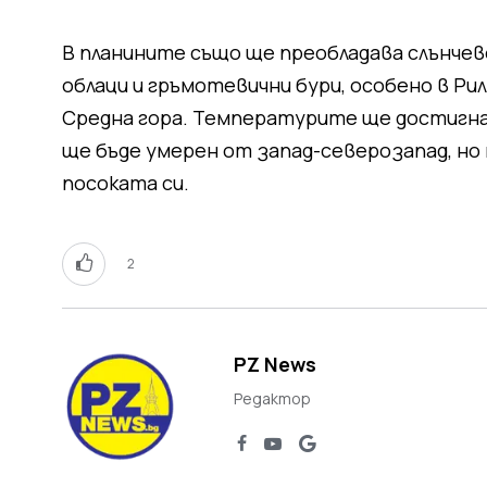
В планините също ще преобладава слънчев
облаци и гръмотевични бури, особено в Ри
Средна гора. Температурите ще достигнат 
ще бъде умерен от запад-северозапад, но 
посоката си.
2
PZ News
Редактор