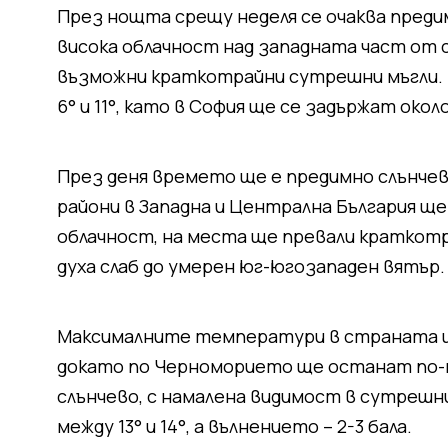
През нощта срещу неделя се очаква предим
висока облачност над западната част от 
възможни краткотрайни сутрешни мъгли.
6° и 11°, като в София ще се задържат около
През деня времето ще е предимно слънчев
райони в Западна и Централна България щ
облачност, на места ще превали краткот
духа слаб до умерен юг-югозападен вятър.
Максималните температури в страната ще с
докато по Черноморието ще останат по-нис
слънчево, с намалена видимост в сутрешн
между 13° и 14°, а вълнението – 2-3 бала.