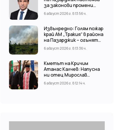
за законови промени
срещу риска от
6 август 2026 г. в 13:56 ч.
наводнения
Извънредно: Голям пожар
край АМ „Тракия“ в района
на Пазарджик – огънят
обхвана и лозови масиви
6 август 2026 г. в 13:36 ч.
Кметът на Кричим
Атанас Калчев: Напусна
ни отец Мирослав
Коларов
6 август 2026 г. в 12:14 ч.