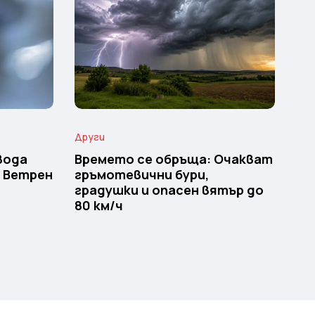
Други
вода
Времето се обръща: Очакват
и Ветрен
гръмотевични бури,
градушки и опасен вятър до
80 км/ч