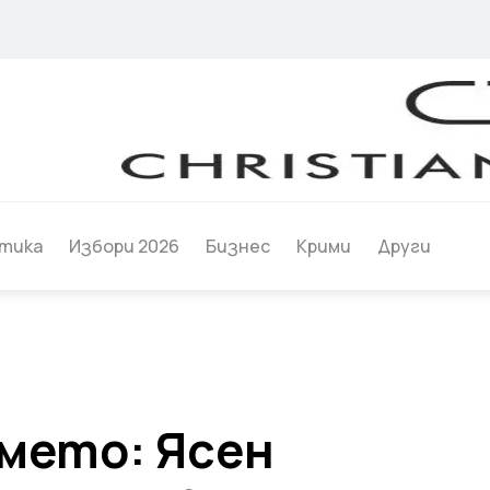
тика
Избори 2026
Бизнес
Крими
Други
емето: Ясен