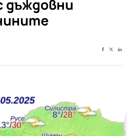
с дъждовни
анините