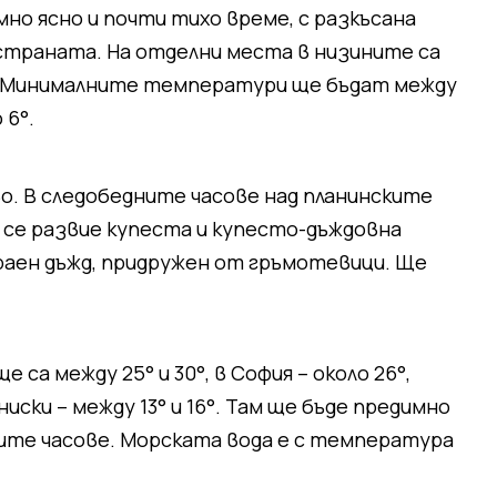
но ясно и почти тихо време, с разкъсана
страната. На отделни места в низините са
 Минималните температури ще бъдат между
 6°.
о. В следобедните часове над планинските
е се развие купеста и купесто-дъждовна
раен дъжд, придружен от гръмотевици. Ще
а между 25° и 30°, в София – около 26°,
ки – между 13° и 16°. Там ще бъде предимно
ите часове. Морската вода е с температура