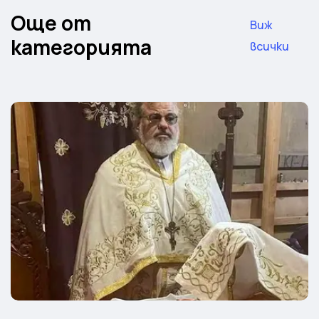
Още от
Виж
категорията
всички