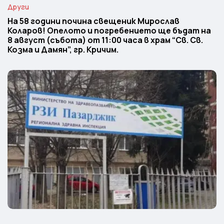
Други
На 58 години почина свещеник Мирослав
Коларов! Опелото и погребението ще бъдат на
8 август (събота) от 11:00 часа в храм “Св. Св.
Козма и Дамян”, гр. Кричим.