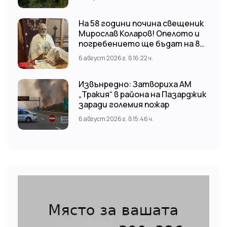
На 58 години почина свещеник
Мирослав Коларов! Опелото и
погребението ще бъдат на 8
август (събота) от 11:00 часа в
6 август 2026 г. в 16:22 ч.
храм “Св. Св. Козма и Дамян”, гр.
Кричим.
Извънредно: Затвориха АМ
„Тракия“ в района на Пазарджик
заради големия пожар
6 август 2026 г. в 15:46 ч.