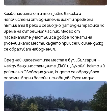
Комбинацията от интензивни валежи и
непочистени отводнителни шахти превърна
пътищата в реки и сериозно затрудни трафика по
време на сутрешния час пик. Много от
засегнатите участъци са добре познати на
русенци като места, където при всеки силен дъжд
се образуват наводнения.
Сред най-засегнатите места е бул. „България“ –
между бензиностанциите „ЕКО“ и „Лукойл“, както и в
района на Свободна зона, където се образуваха
огромни водни басейни, съобщава Русе медиа.