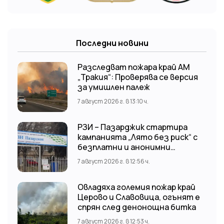
Последни новини
Разследват пожара край АМ
„Тракия“: Проверява се версия
за умишлен палеж
7 август 2026 г. в 13:10 ч.
РЗИ – Пазарджик стартира
кампанията „Лято без риск“ с
безплатни и анонимни
изследвания за ХИВ
7 август 2026 г. в 12:56 ч.
Овладяха големия пожар край
Церово и Славовица, огънят е
спрян след денонощна битка
7 август 2026 г. в 12:53 ч.