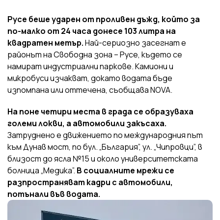
Русе беше ударен от проливен дъжд, който за
по-малко от 24 часа донесе 103 литра на
квадратен метър.
Най-сериозно засегнат е
районът на Свободна зона – Русе, където се
намират индустриални паркове. Камиони и
микробуси изчакват, докато водата бъде
изпомпана или оттечена, съобщава NOVA.
На поне четири места в града се образуваха
големи локви, а автомобили закъсаха.
Затруднено е движението по международния път
към Дунав мост, по бул. „България”, ул. „Чипровци”, в
близост до ясла №15 и около университетската
болница „Медика”.
В социалните мрежи се
разпространяват кадри с автомобили,
потънали във водата.