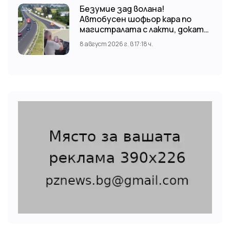
Безумие зад волана!
Автобусен шофьор кара по
магистралата с лакти, докато
гледа TikTok
8 август 2026 г. в 17:18 ч.