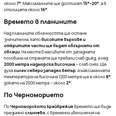
около
7°
. Максималните ще достигат
15°–20°
, а в
столицата около
16°
.
Времето в планините
Над планините облачността ще остане
значителна, като
високите върхове и
откритите части ще бъдат обгърнати от
облаци
. На места в масивите от западната
половина на страната ще превали слаб дъжд, а над
2000 метра надморска височина
– слаб сняг. Ще
духа
силен северозападен вятър
, а максималната
температура на височина 1200 метра ще е около
8°
,
докато на 2000 метра – около
2°
.
По Черноморието
По
Черноморското крайбрежие
времето ще бъде
предимно
слънчево
, с временни увеличения на