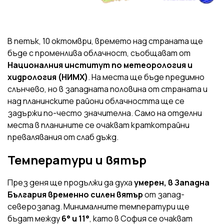
В петък, 10 октомври, времето над страната ще
бъде с променлива облачност, съобщават от
Националния институт по метеорология и
хидрология (НИМХ)
. На места ще бъде предимно
слънчево, но в западната половина от страната и
над планинските райони облачността ще се
задържи по-често значителна. Само на отделни
места в планините се очакват краткотрайни
превалявания от слаб дъжд.
Температури и вятър
През деня ще продължи да духа
умерен, в Западна
България временно силен вятър
от запад-
северозапад. Минималните температури ще
бъдат между
6° и 11°
, като в София се очакват