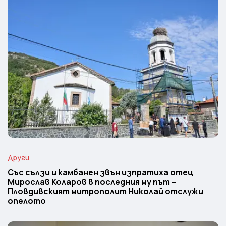
Други
Със сълзи и камбанен звън изпратиха отец
Мирослав Коларов в последния му път –
Пловдивският митрополит Николай отслужи
опелото