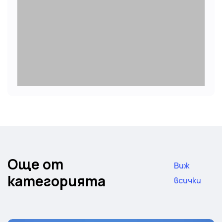
Още от
Виж
категорията
всички