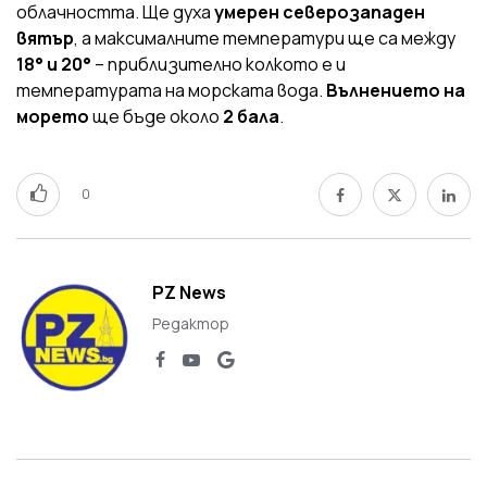
облачността. Ще духа
умерен северозападен
вятър
, а максималните температури ще са между
18° и 20°
– приблизително колкото е и
температурата на морската вода.
Вълнението на
морето
ще бъде около
2 бала
.
0
PZ News
Редактор