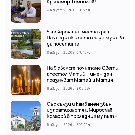
Красимир Темнилов!
9 август 2026 г. в 10:23 ч.
5 невероятни места край
Пазарджик, които си заслужава
да посетите
9 август 2026 г. в 10:12 ч.
На 9 август почитаме Свети
апостол Матий – имен ден
празнуват Матей и Матия
9 август 2026 г. в 09:23 ч.
Със сълзи и камбанен звън
изпратиха отец Мирослав
Коларов в последния му път –
Пловдивският митрополит
8 август 2026 г. в 19:55 ч.
Николай отслужи опелото