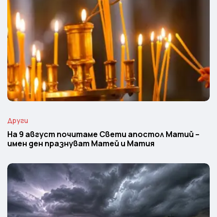
Други
На 9 август почитаме Свети апостол Матий –
имен ден празнуват Матей и Матия