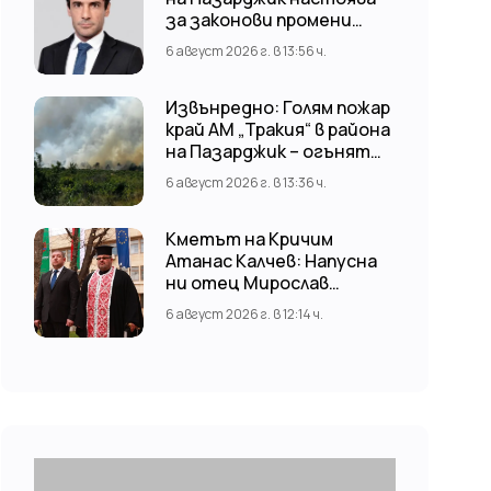
за законови промени
срещу риска от
6 август 2026 г. в 13:56 ч.
наводнения
Извънредно: Голям пожар
край АМ „Тракия“ в района
на Пазарджик – огънят
обхвана и лозови масиви
6 август 2026 г. в 13:36 ч.
Кметът на Кричим
Атанас Калчев: Напусна
ни отец Мирослав
Коларов
6 август 2026 г. в 12:14 ч.