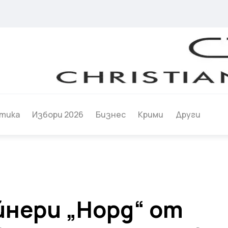
тика
Избори 2026
Бизнес
Крими
Други
нери „Норд“ от