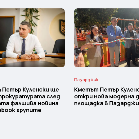
к
Пазарджик
 Петър Куленски ще
Кметът Петър Кулен
прокуратурата след
откри нова модерна 
ата фалшива новина
площадка в Пазарджи
ebook групите