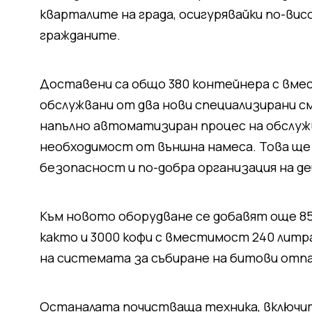
кварталите на града, осигурявайки по-вис
гражданите.
Доставени са общо 380 контейнера с вмес
обслужвани от два нови специализирани 
напълно автоматизиран процес на обслужв
необходимост от външна намеса. Това ще
безопасност и по-добра организация на 
Към новото оборудване се добавят още 85
както и 3000 кофи с вместимост 240 лит
на системата за събиране на битови отп
Останалата почистваща техника, включи