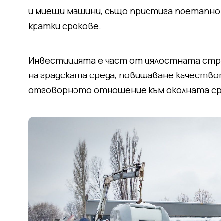
и миещи машини, също пристига поетапно и
кратки срокове.
Инвестицията е част от цялостната стр
на градската среда, повишаване качествот
отговорното отношение към околната ср