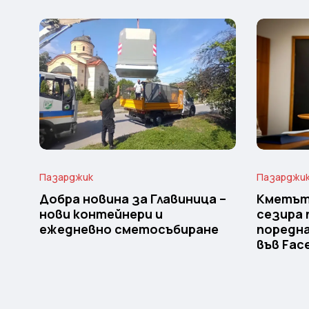
Пазарджик
Пазарджи
Добра новина за Главиница –
Кметът
нови контейнери и
сезира 
ежедневно сметосъбиране
поредн
във Fac