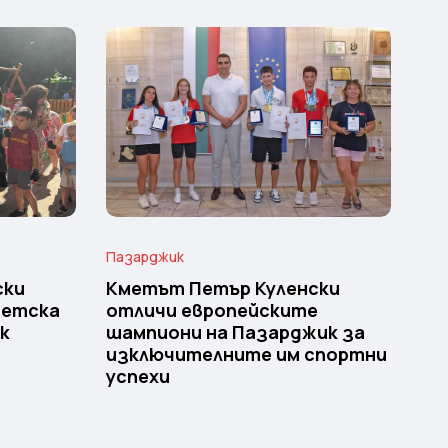
Пазарджик
ски
Кметът Петър Куленски
детска
отличи европейските
к
шампиони на Пазарджик за
изключителните им спортни
успехи