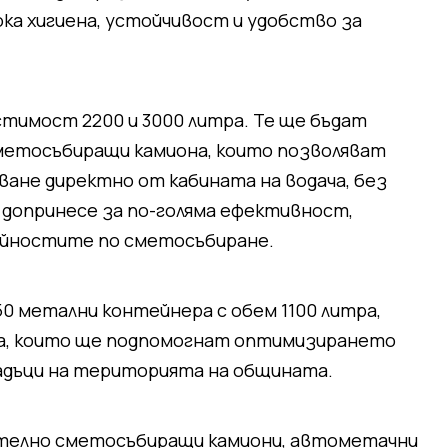
ока хигиена, устойчивост и удобство за
тимост 2200 и 3000 литра. Те ще бъдат
сметосъбиращи камиона, които позволяват
ане директно от кабината на водача, без
 допринесе за по-голяма ефективност,
дейностите по сметосъбиране.
0 метални контейнера с обем 1100 литра,
ра, които ще подпомогнат оптимизирането
адъци на територията на общината.
телно сметосъбиращи камиони, автометачни