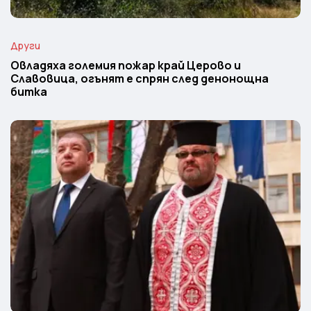
Други
Овладяха големия пожар край Церово и
Славовица, огънят е спрян след денонощна
битка