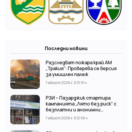
Последни новини
Разследват пожара край АМ
„Тракия“: Проверява се версия
за умишлен палеж
7 август 2026 г. в 13:10 ч.
РЗИ – Пазарджик стартира
кампанията „Лято без риск“ с
безплатни и анонимни
изследвания за ХИВ
7 август 2026 г. в 12:56 ч.