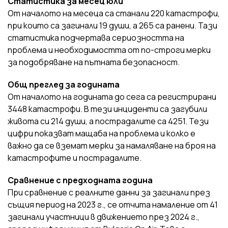
Статистика за месец юли
От началото на месеца са станали 220 катастрофи,
при които са загинали 19 души, а 265 са ранени. Тази
статистика подчертава сериозността на
проблема и необходимостта от по-строги мерки
за подобряване на пътната безопасност.
Общ преглед за годината
От началото на годината до сега са регистрирани
3448 катастрофи. В тези инциденти са загубили
живота си 214 души, а пострадалите са 4251. Тези
цифри показват мащаба на проблема и колко е
важно да се вземат мерки за намаляване на броя на
катастрофите и пострадалите.
Сравнение с предходната година
При сравнение с реалните данни за загинали през
същия период на 2023 г., се отчита намаление от 41
загинали участници в движението през 2024 г.,