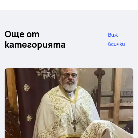
Още от
Виж
категорията
всички