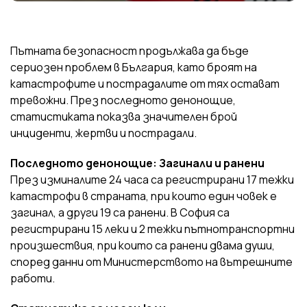
Пътната безопасност продължава да бъде
сериозен проблем в България, като броят на
катастрофите и пострадалите от тях остават
тревожни. През последното денонощие,
статистиката показва значителен брой
инциденти, жертви и пострадали.
Последното денонощие: Загинали и ранени
През изминалите 24 часа са регистрирани 17 тежки
катастрофи в страната, при които един човек е
загинал, а други 19 са ранени. В София са
регистрирани 15 леки и 2 тежки пътнотранспортни
произшествия, при които са ранени двама души,
според данни от Министерството на вътрешните
работи.