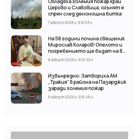
Овладяха големия пожар край
Церово и Славовица, огънят е
спрян след денонощна битка
7 август 2026 г. в 12:53 ч.
На 58 години почина свещеник
Мирослав Коларов! Опелото и
погребението ще бъдат на 8
август (събота) от 11:00 часа в
6 август 2026 г. в 16:22 ч.
храм “Св. Св. Козма и Дамян”, гр.
Кричим.
Извънредно: Затвориха АМ
„Тракия“ в района на Пазарджик
заради големия пожар
6 август 2026 г. в 15:46 ч.