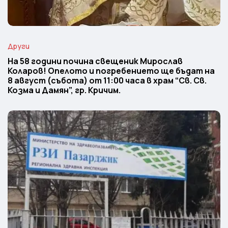
Други
На 58 години почина свещеник Мирослав
Коларов! Опелото и погребението ще бъдат на
8 август (събота) от 11:00 часа в храм “Св. Св.
Козма и Дамян”, гр. Кричим.