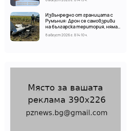
Извънредно от границата с
Румъния: Дрон се самовзриви
на българска територия, няма
щети
8 август 2026 г. в 14:10 ч.