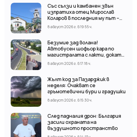
Със сълзи и камбанен звън
изпратиха отец Мирослав
Коларов в последния му път –
Пловдивският митрополит
8 август 2026 г. в 19:55 ч.
Николай отслужи опелото
Безумие зад волана!
Автобусен шофьор кара по
магистралата с лакти, докато
гледа TikTok
8 август 2026 г. в 17:18 ч.
Жълт код за Пазарджик в
неделя: Очакват се
гръмотевични бури и градушки
8 август 2026 г. в 15:30 ч.
След падналия дрон: България
засили охраната на
въздушното пространство
8 август 2026 г. в 14:13 ч.