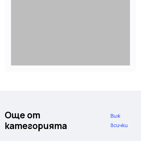
Още от
Виж
категорията
всички