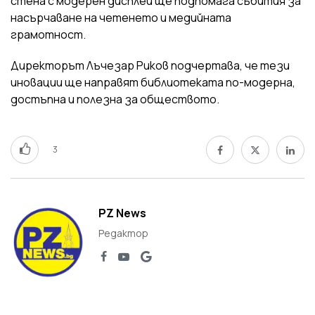
стена с модерен дисплей ще подпомага събития за
насърчаване на четенето и медийната
грамотност.
Директорът Лъчезар Риков подчертава, че тези
иновации ще направят библиотеката по-модерна,
достъпна и полезна за обществото.
3
PZ News
Редактор