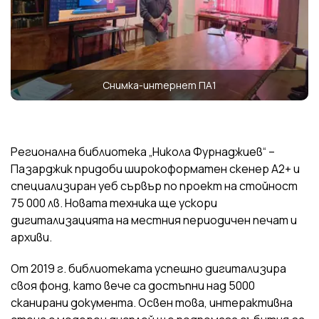
Снимка-интернет ПА1
Регионална библиотека „Никола Фурнаджиев“ –
Пазарджик придоби широкоформатен скенер А2+ и
специализиран уеб сървър по проект на стойност
75 000 лв. Новата техника ще ускори
дигитализацията на местния периодичен печат и
архиви.
От 2019 г. библиотеката успешно дигитализира
своя фонд, като вече са достъпни над 5000
сканирани документа. Освен това, интерактивна