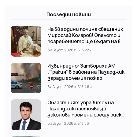
Последни новини
На 58 години почина свещеник
Мирослав Коларов! Опелото и
погребението ще бъдат на 8
август (събота) от 11:00 часа в
6 август 2026 г. в 16:22 ч.
храм “Св. Св. Козма и Дамян”, гр.
Кричим.
Извънредно: Затвориха АМ
„Тракия“ в района на Пазарджик
заради големия пожар
6 август 2026 г. в 15:46 ч.
Областният управител на
Пазарджик настоява за
законови промени срещу риска
от наводнения
6 август 2026 г. в 13:56 ч.