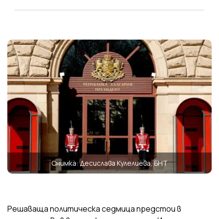
Снимка: Десислава Кулелиева, БНТ
Решаваща политическа седмица предстои в