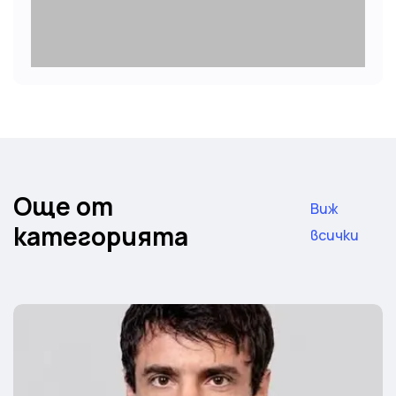
Още от
Виж
категорията
всички