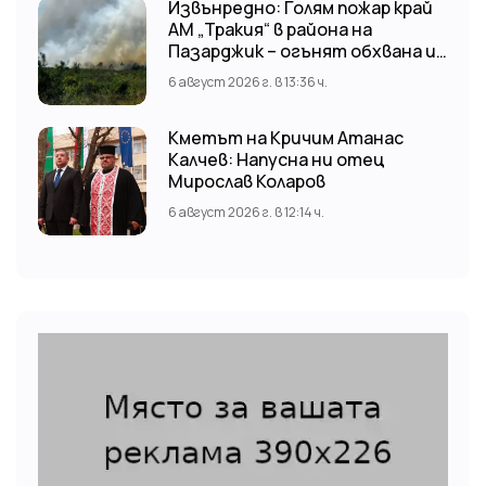
Извънредно: Голям пожар край
АМ „Тракия“ в района на
Пазарджик – огънят обхвана и
лозови масиви
6 август 2026 г. в 13:36 ч.
Кметът на Кричим Атанас
Калчев: Напусна ни отец
Мирослав Коларов
6 август 2026 г. в 12:14 ч.