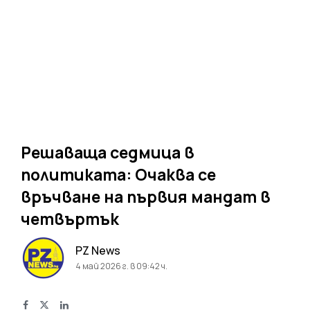
Решаваща седмица в
политиката: Очаква се
връчване на първия мандат в
четвъртък
PZ News
4 май 2026 г. в 09:42 ч.