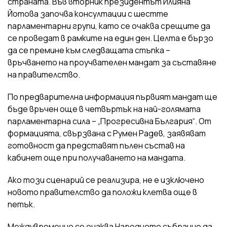
страната. Във вторник президентът Илияна
Йотова започва консултации с шестте
парламентарни групи, като се очаква срещите да
се проведат в рамките на един ден. Целта е бързо
да се премине към следващата стъпка –
връчването на проучвателен мандат за съставяне
на правителство.
По предварителна информация първият мандат ще
бъде връчен още в четвъртък на най-голямата
парламентарна сила – „Прогресивна България“. От
формацията, свързвана с Румен Радев, заявяват
готовност да представят пълен състав на
кабинет още при получаването на мандата.
Ако този сценарий се реализира, не е изключено
новото правителство да положи клетва още в
петък.
Междувременно се очаква Народното събрание да