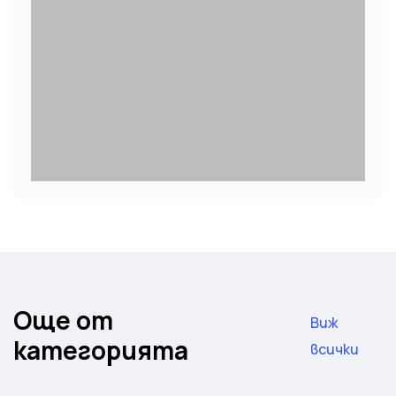
Още от
Виж
категорията
всички