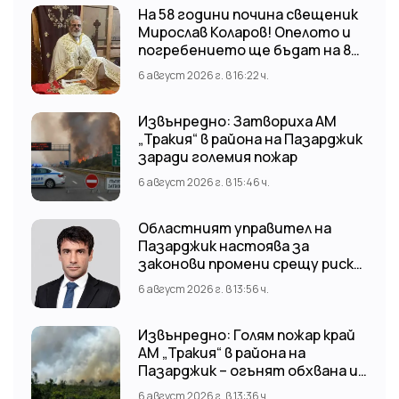
На 58 години почина свещеник
Мирослав Коларов! Опелото и
погребението ще бъдат на 8
август (събота) от 11:00 часа в
6 август 2026 г. в 16:22 ч.
храм “Св. Св. Козма и Дамян”, гр.
Кричим.
Извънредно: Затвориха АМ
„Тракия“ в района на Пазарджик
заради големия пожар
6 август 2026 г. в 15:46 ч.
Областният управител на
Пазарджик настоява за
законови промени срещу риска
от наводнения
6 август 2026 г. в 13:56 ч.
Извънредно: Голям пожар край
АМ „Тракия“ в района на
Пазарджик – огънят обхвана и
лозови масиви
6 август 2026 г. в 13:36 ч.