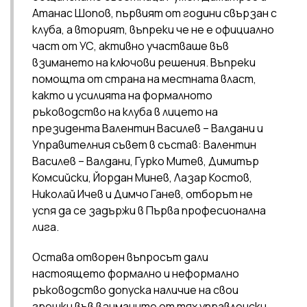
Атанас Шопов, първият от години свързан с
клуба, а вторият, въпреки че не е официално
част от УС, активно участваше във
взимането на ключови решения. Въпреки
помощта от страна на местната власт,
както и усилията на формалното
ръководство на клуба в лицето на
президента Валентин Василев – Валдани и
Управителния съвет в състав: Валентин
Василев – Валдани, Гурко Митев, Димитър
Комсийски, Йордан Минев, Лазар Костов,
Николай Ичев и Димчо Ганев, отборът не
успя да се задържи в Първа професионална
лига.
Остава отворен въпросът дали
настоящето формално и неформално
ръководство допуска наличие на свои
грешки във взиманите от тях управленски