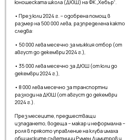
юношеската школа (ДЮШ) на ФК „Хебър“.
• През юли 2024 г. – одобрена помощ в
размер на 500 000 лева, разпределена както
следва:
• 50 000 лева месечно за мъжкия отбор (от
август до декември 2024 г.),
• 35 000 лева месечно за ДЮШ (от юли до
декември 2024 г.),
• 8 000 лева месечно за транспортни
разходи на ДЮШ (от август до декември
2024 г.).
През месеците, предшестващи
изпадането, водеща – макар и неформална –
роля в прякото управление на клуба имаха
общинските съветници Румен Димитров и