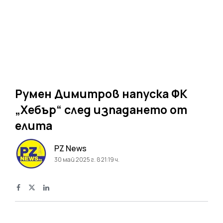
Румен Димитров напуска ФК
„Хебър“ след изпадането от
елита
PZ News
30 май 2025 г. в 21:19 ч.