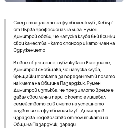
След отпадането на футболен клуб „Хебър”
от Първа професионална лига, Румен
Димитров обяви, че напуска клуба във всички
свои качества – като спонсор и като член на
Сдружението
В свое обръщение, публикувано в медиите,
Димитров съобщава, че напуска клуба,
връщайки топката за пореден път в полето
на кмета на Община Пазарджик. Румен
Димитров изтъква, че през цялото време е
давал свои лични пари, с което е лишавал
семейството си в името на успешното
развитие на футболния клуб. Димитров
изразява недоволство от политиката на
Община Пазарджик, заради