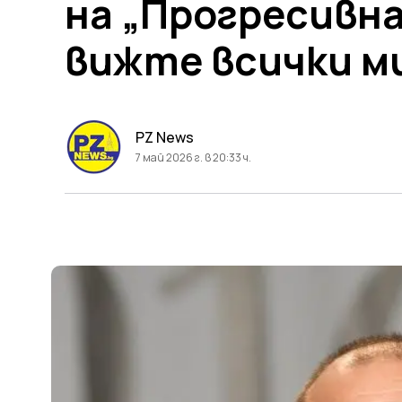
на „Прогресивна
вижте всички 
PZ News
7 май 2026 г. в 20:33 ч.