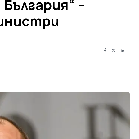
 България“ –
министри