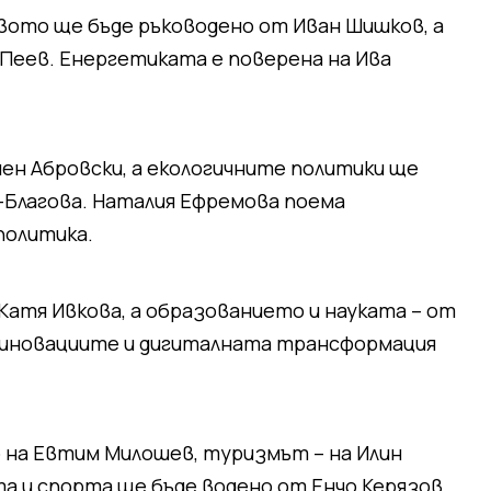
ото ще бъде ръководено от Иван Шишков, а
Пеев. Енергетиката е поверена на Ива
мен Абровски, а екологичните политики ще
-Благова. Наталия Ефремова поема
политика.
Катя Ивкова, а образованието и науката – от
 иновациите и дигиталната трансформация
на Евтим Милошев, туризмът – на Илин
 и спорта ще бъде водено от Енчо Керязов.