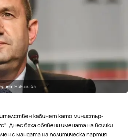
ернет Новини.бг
авителствен кабинет като министър-
“. Днес бяха обявени имената на всички
ъчен с мандата на политическа партия