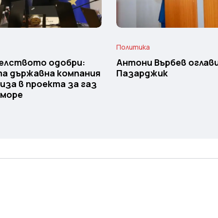
Политика
елството одобри:
Антони Върбев оглави
та държавна компания
Пазарджик
иза в проекта за газ
 море