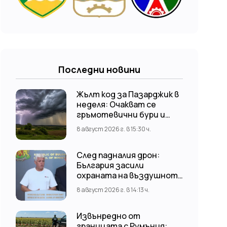
Последни новини
Жълт код за Пазарджик в
неделя: Очакват се
гръмотевични бури и
градушки
8 август 2026 г. в 15:30 ч.
След падналия дрон:
България засили
охраната на въздушното
пространство
8 август 2026 г. в 14:13 ч.
Извънредно от
границата с Румъния: