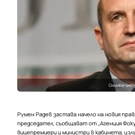
Снимка-инт
Румен Радев застава начело на новия пр
председател, съобщават от „Агенция Фокус
вицепремиери и министри в кабинета, изл