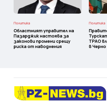
Политика
Политика
Областният управител на
Правит
Пазарджик настоява за
Турска
законови промени срещу
TPAO вл
риска от наводнения
в Черно