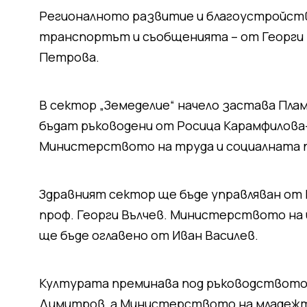
Регионалното развитие и благоустройств
транспортът и съобщенията – от Георги 
Петрова.
В сектор „Земеделие“ начело застава Пла
бъдат ръководени от Росица Карамфилова
Министерството на труда и социалната 
Здравният сектор ще бъде управляван от 
проф. Георги Вълчев. Министерството на
ще бъде оглавено от Иван Василев.
Културата преминава под ръководството 
Димитров, а Министерството на младежта