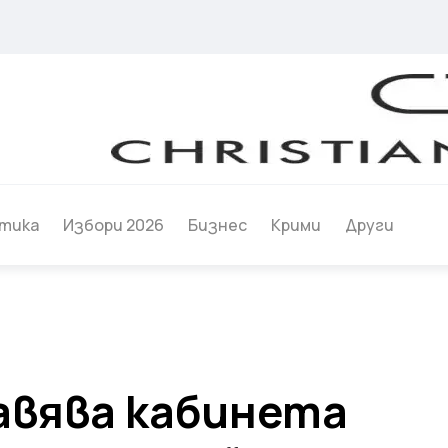
тика
Избори 2026
Бизнес
Крими
Други
авява кабинета