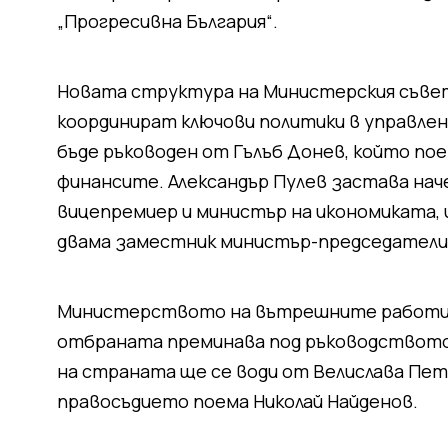
„Прогресивна България“.
Новата структура на Министерския съве
координират ключови политики в управле
бъде ръководен от Гълъб Донев, който по
финансите. Александър Пулев застава нач
вицепремиер и министър на икономиката,
двама заместник министър-председатели 
Министерството на вътрешните работи щ
отбраната преминава под ръководството
на страната ще се води от Велислава Пе
правосъдието поема Николай Найденов.