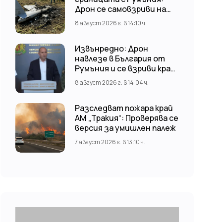
Дрон се самовзриви на
българска територия,
8 август 2026 г. в 14:10 ч.
няма щети
Извънредно: Дрон
навлезе в България от
Румъния и се взриви край
стратегически обект
8 август 2026 г. в 14:04 ч.
Разследват пожара край
АМ „Тракия“: Проверява се
версия за умишлен палеж
7 август 2026 г. в 13:10 ч.