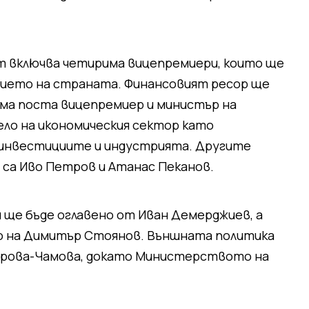
т включва четирима вицепремиери, които ще
нието на страната. Финансовият ресор ще
ема поста вицепремиер и министър на
ело на икономическия сектор като
 инвестициите и индустрията. Другите
са Иво Петров и Атанас Пеканов.
е бъде оглавено от Иван Демерджиев, а
 на Димитър Стоянов. Външната политика
трова-Чамова, докато Министерството на