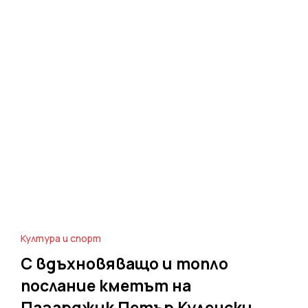
Култура и спорт
С вдъхновяващо и топло
послание кметът на
Пазарджик Петър Куленски