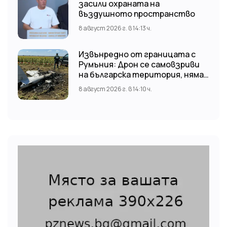
засили охраната на
въздушното пространство
8 август 2026 г. в 14:13 ч.
Извънредно от границата с
Румъния: Дрон се самовзриви
на българска територия, няма
щети
8 август 2026 г. в 14:10 ч.