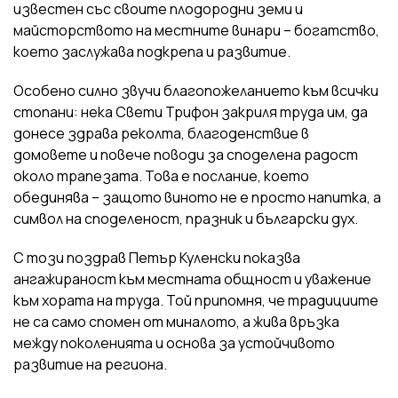
известен със своите плодородни земи и
майсторството на местните винари – богатство,
което заслужава подкрепа и развитие.
Особено силно звучи благопожеланието към всички
стопани: нека Свети Трифон закриля труда им, да
донесе здрава реколта, благоденствие в
домовете и повече поводи за споделена радост
около трапезата. Това е послание, което
обединява – защото виното не е просто напитка, а
символ на споделеност, празник и български дух.
С този поздрав Петър Куленски показва
ангажираност към местната общност и уважение
към хората на труда. Той припомня, че традициите
не са само спомен от миналото, а жива връзка
между поколенията и основа за устойчивото
развитие на региона.