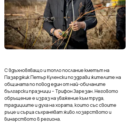
С вдъхновяващо и топло послание кметът на
Пазарджик Петър Куленски поздрави жителите на
общината по повод един от най-обичаните
български празници – Трифон Зарезан. Неговото
обръщение е израз на уважение към труда,
традициите и духа на хората, които със своите
ръце и сърца съхраняват живо лозарството и
винарството в региона.