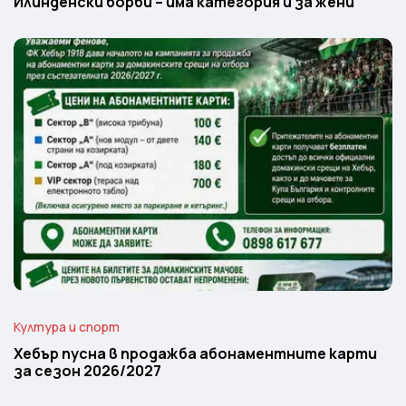
Илинденски борби – има категория и за жени
Култура и спорт
Хебър пусна в продажба абонаментните карти
за сезон 2026/2027