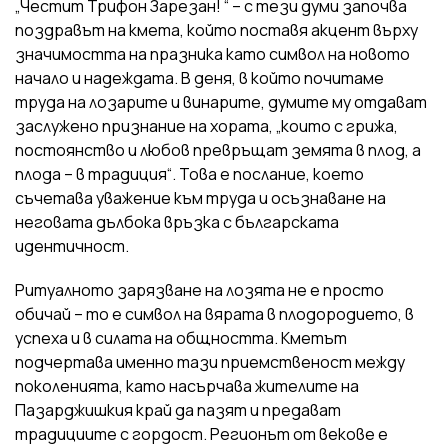
„Честит Трифон Зарезан! “ – с тези думи започва
поздравът на кмета, който поставя акцент върху
значимостта на празника като символ на новото
начало и надеждата. В деня, в който почитаме
труда на лозарите и винарите, думите му отдават
заслужено признание на хората, „които с грижа,
постоянство и любов превръщат земята в плод, а
плода – в традиция“. Това е послание, което
съчетава уважение към труда и осъзнаване на
неговата дълбока връзка с българската
идентичност.
Ритуалното зарязване на лозята не е просто
обичай – то е символ на вярата в плодородието, в
успеха и в силата на общността. Кметът
подчертава именно тази приемственост между
поколенията, като насърчава жителите на
Пазарджишкия край да пазят и предават
традициите с гордост. Регионът от векове е