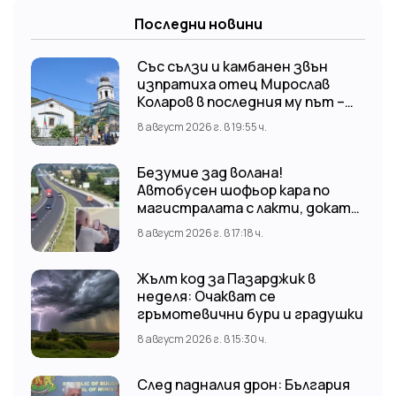
Последни новини
Със сълзи и камбанен звън
изпратиха отец Мирослав
Коларов в последния му път –
Пловдивският митрополит
8 август 2026 г. в 19:55 ч.
Николай отслужи опелото
Безумие зад волана!
Автобусен шофьор кара по
магистралата с лакти, докато
гледа TikTok
8 август 2026 г. в 17:18 ч.
Жълт код за Пазарджик в
неделя: Очакват се
гръмотевични бури и градушки
8 август 2026 г. в 15:30 ч.
След падналия дрон: България