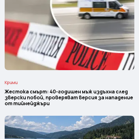
Крими
Жестока смърт: 40-годишен мъж издъхна след
зверски побой, проверяват версия за нападение
от тийнейджъри