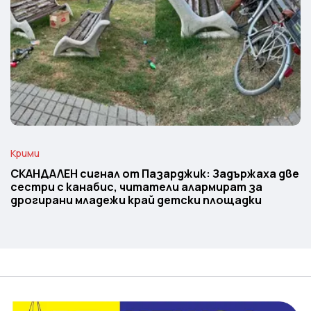
Крими
СКАНДАЛЕН сигнал от Пазарджик: Задържаха две
сестри с канабис, читатели алармират за
дрогирани младежи край детски площадки