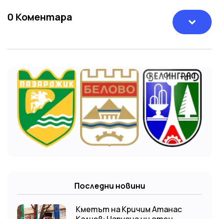
0
Коментара
Последни новини
Кметът на Кричим Атанас
Калчев: Напусна ни отец