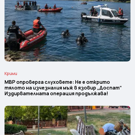
Крими
МВР опроверга слуховете: Не е открито
тялото на изчезналия мъж в язовир „Доспат“
Издирвателната операция продължава!