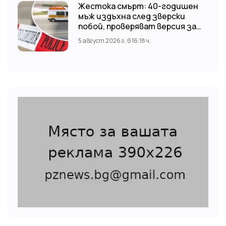
Жестока смърт: 40-годишен
мъж издъхна след зверски
побой, проверяват версия за
нападение от тийнейджъри
5 август 2026 г. в 16:18 ч.