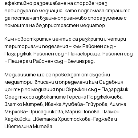
ефективно разрешаване на спорове чрез
процедура по медиация, като подпомага страните
да постигнат взаимноприемливо споразумение с
помощта на безпристрастен медиатор.
Към новооткрития център са разкрити и четири
териториални поделения – към Районен съд –
Пазарджик, Районен съд – Панагюрище, Районен съд
– Пещера и Районен съд – Велинград.
Медиациите ще се провеждат от съдебни
медиатори, вписани и определени към Съдебния
център по медиация при Окръжен съд – Пазарджик.
Сред тях са адвокатите Гергана Гюрджеклиева,
Златко Митрев, Иванка Лумбева–Гявурова, Лиляна
Мърхова–Присадникова, Мария Попова, Пламен
Хаджийски, Цветанка Христоскова–Гаджева и
Цветелина Митева.