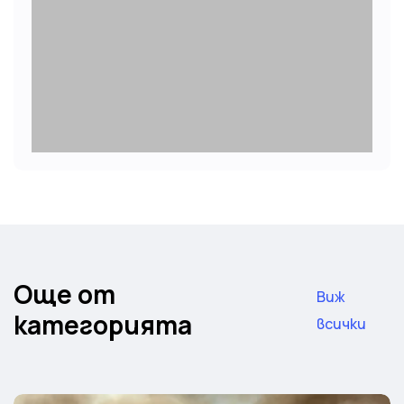
Още от
Виж
категорията
всички