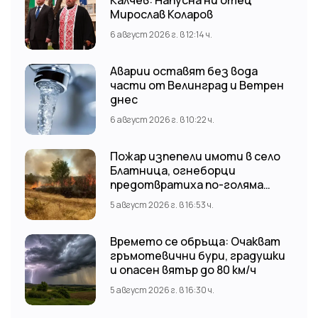
Мирослав Коларов
6 август 2026 г. в 12:14 ч.
Аварии оставят без вода
части от Велинград и Ветрен
днес
6 август 2026 г. в 10:22 ч.
Пожар изпепели имоти в село
Блатница, огнеборци
предотвратиха по-голяма
трагедия
5 август 2026 г. в 16:53 ч.
Времето се обръща: Очакват
гръмотевични бури, градушки
и опасен вятър до 80 км/ч
5 август 2026 г. в 16:30 ч.