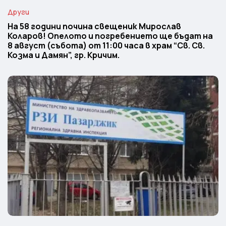
Други
На 58 години почина свещеник Мирослав
Коларов! Опелото и погребението ще бъдат на
8 август (събота) от 11:00 часа в храм “Св. Св.
Козма и Дамян”, гр. Кричим.