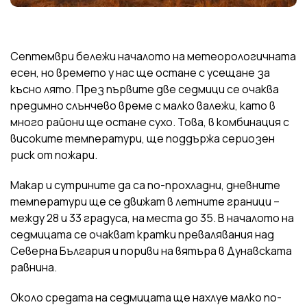
Септември бележи началото на метеорологичната
есен, но времето у нас ще остане с усещане за
късно лято. През първите две седмици се очаква
предимно слънчево време с малко валежи, като в
много райони ще остане сухо. Това, в комбинация с
високите температури, ще поддържа сериозен
риск от пожари.
Макар и сутрините да са по-прохладни, дневните
температури ще се движат в летните граници –
между 28 и 33 градуса, на места до 35. В началото на
седмицата се очакват кратки превалявания над
Северна България и пориви на вятъра в Дунавската
равнина.
Около средата на седмицата ще нахлуе малко по-