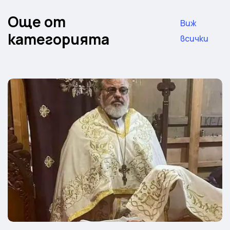
Още от
Виж
категорията
всички