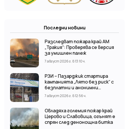
Последни новини
Разследват пожара край АМ
„Тракия“: Проверява се версия
за умишлен палеж
7 август 2026 г. в 13:10 ч.
РЗИ – Пазарджик стартира
кампанията „Лято без риск“ с
безплатни и анонимни
изследвания за ХИВ
7 август 2026 г. в 12:56 ч.
Овладяха големия пожар край
Церово и Славовица, огънят е
спрян след денонощна битка