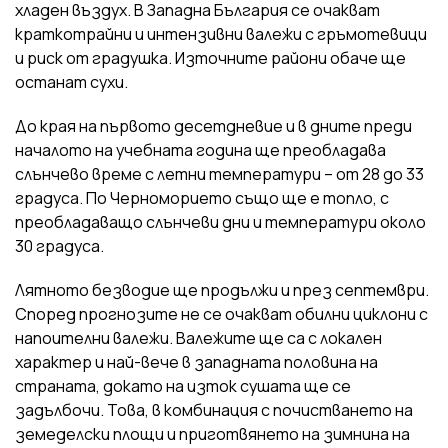
хладен въздух. В Западна България се очакват
краткотрайни и интензивни валежи с гръмотевици
и риск от градушка. Източните райони обаче ще
останат сухи.
До края на първото десетдневие и в дните преди
началото на учебната година ще преобладава
слънчево време с летни температури – от 28 до 33
градуса. По Черноморието също ще е топло, с
преобладаващо слънчеви дни и температури около
30 градуса.
Лятното безводие ще продължи и през септември.
Според прогнозите не се очакват обилни циклони с
напоителни валежи. Валежите ще са с локален
характер и най-вече в западната половина на
страната, докато на изток сушата ще се
задълбочи. Това, в комбинация с почистването на
земеделски площи и приготвянето на зимнина на