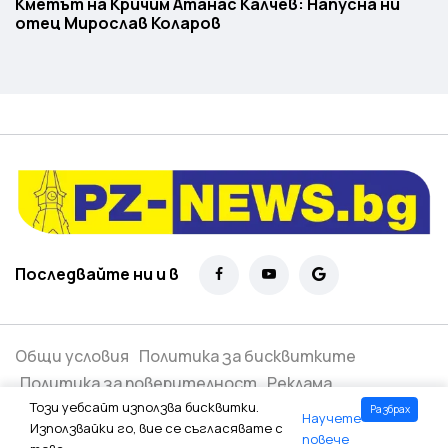
Кметът на Кричим Атанас Калчев: Напусна ни
отец Мирослав Коларов
Последвайте ни и в
Общи условия
Политика за бисквитките
Политика за поверителност
Реклама
Този уебсайт използва бисквитки.
Разбрах
Научете
Всички права запазени ©
2026
Използвайки го, вие се съгласявате с
повече