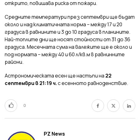
открито, повишава риска от пожари.
Средните температури през септември ще бъдат
около и над климатичната норма – между 17 и 20
градуса в равнините и 3 до 10 градуса в планините.
Най-топлите дни ще носят стойности от 31 до 36
градуса. Месечната сума на валежите ще е около и
под нормата – между 40 и 60 л/кв.м в равнинните
райони.
Астрономическата есен ще настъпи на
22
септември в 21:19 ч.
с есенното равноденствие.
0
PZ News