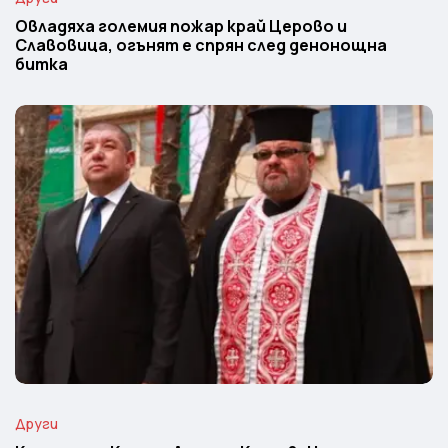
Овладяха големия пожар край Церово и
Славовица, огънят е спрян след денонощна
битка
Други