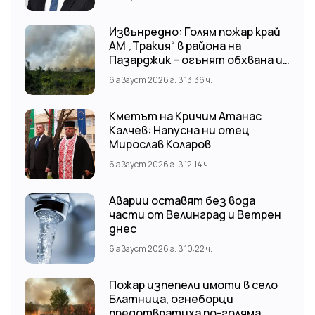
Извънредно: Голям пожар край
АМ „Тракия“ в района на
Пазарджик – огънят обхвана и
лозови масиви
6 август 2026 г. в 13:36 ч.
Кметът на Кричим Атанас
Калчев: Напусна ни отец
Мирослав Коларов
6 август 2026 г. в 12:14 ч.
Аварии оставят без вода
части от Велинград и Ветрен
днес
6 август 2026 г. в 10:22 ч.
Пожар изпепели имоти в село
Блатница, огнеборци
предотвратиха по-голяма