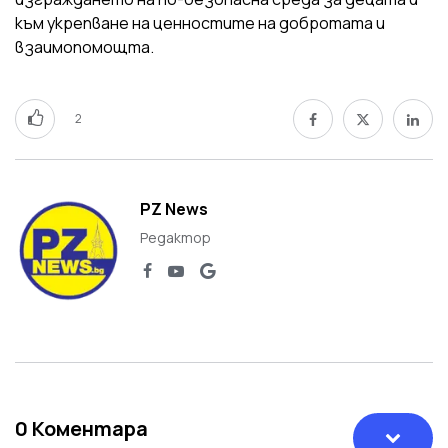
към укрепване на ценностите на добротата и
взаимопомощта.
2
PZ News
Редактор
0
Коментара