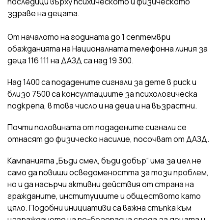
последици върху психическото и физическото
здраве на децата.
От началото на годината до 1 септември
обажданията на Националната телефонна линия за
деца 116 111 на ДАЗД са над 19 300.
Над 1400 са подадените сигнали за дете в риск и
близо 7500 са консултациите за психологическа
подкрепа, в това число и на деца и на възрастни.
Почти половината от подадените сигнали се
отнасят до физическо насилие, посочват от ДАЗД.
Кампанията „Бъди смел, бъди добър“ има за цел не
само да повиши осведомеността за този проблем,
но и да насърчи активни действия от страна на
гражданите, институциите и обществото като
цяло. Подобни инициативи са важна стъпка към
изграждането на по-безопасна среда за децата и