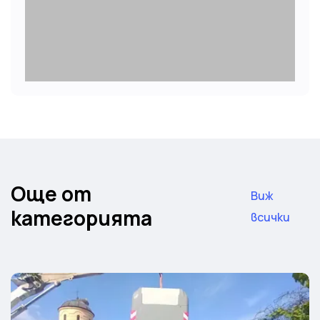
Още от
Виж
категорията
всички