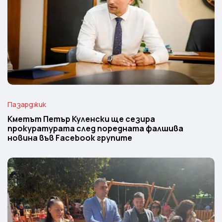
Пазарджик
Кметът Петър Куленски ще сезира
прокуратурата след поредната фалшива
новина във Facebook групите