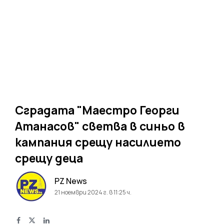
Сградата "Маестро Георги
Атанасов" светва в синьо в
кампания срещу насилието
срещу деца
PZ News
21 ноември 2024 г. в 11:25 ч.