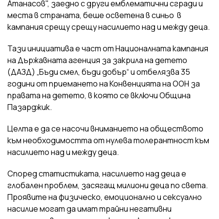
Атанасов", заедно с други емблематични сгради и
места в страната, беше осветена в синьо в
кампания срещу срещу насилието над и между деца.
Тази инициатива е част от Националната кампания
на Държавната агенция за закрила на детето
(ДАЗД) „Бъди смел, бъди добър“ и отбелязва 35
години от приемането на Конвенцията на ООН за
правата на детето, в която се включи Община
Пазарджик.
Целта е да се насочи вниманието на обществото
към необходимостта от нулева толерантност към
насилието над и между деца.
Според статистиката, насилието над деца е
глобален проблем, засягащ милиони деца по света.
Проявите на физическо, емоционално и сексуално
насилие могат да имат трайни негативни