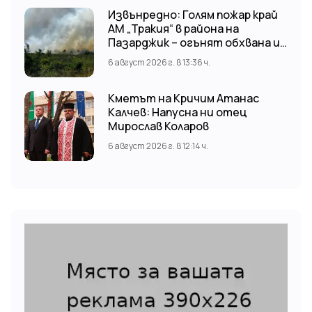
Извънредно: Голям пожар край
АМ „Тракия“ в района на
Пазарджик – огънят обхвана и
лозови масиви
6 август 2026 г. в 13:36 ч.
Кметът на Кричим Атанас
Калчев: Напусна ни отец
Мирослав Коларов
6 август 2026 г. в 12:14 ч.