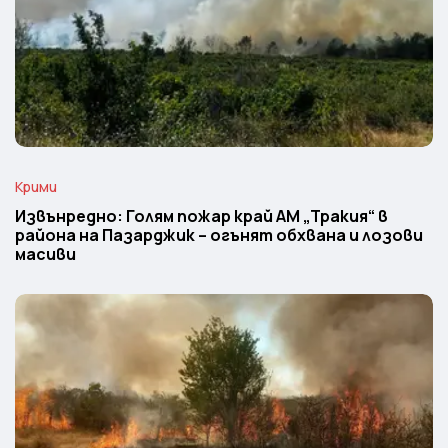
Крими
Извънредно: Голям пожар край АМ „Тракия“ в
района на Пазарджик – огънят обхвана и лозови
масиви