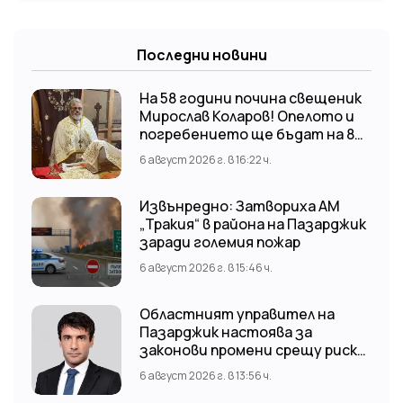
Последни новини
На 58 години почина свещеник
Мирослав Коларов! Опелото и
погребението ще бъдат на 8
август (събота) от 11:00 часа в
6 август 2026 г. в 16:22 ч.
храм “Св. Св. Козма и Дамян”, гр.
Кричим.
Извънредно: Затвориха АМ
„Тракия“ в района на Пазарджик
заради големия пожар
6 август 2026 г. в 15:46 ч.
Областният управител на
Пазарджик настоява за
законови промени срещу риска
от наводнения
6 август 2026 г. в 13:56 ч.