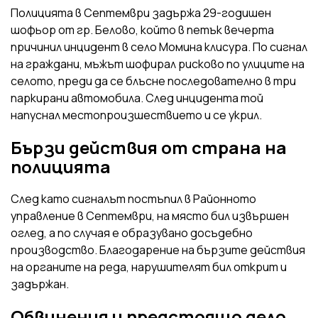
Полицията в Септември задържа 29-годишен
шофьор от гр. Белово, който в петък вечерта
причинил инцидент в село Момина клисура. По сигнал
на граждани, мъжът шофирал рисково по улиците на
селото, преди да се блъсне последователно в три
паркирани автомобила. След инцидента той
напуснал местопроизшествието и се укрил.
Бързи действия от страна на
полицията
След като сигналът постъпил в Районното
управление в Септември, на място бил извършен
оглед, а по случая е образувано досъдебно
производство. Благодарение на бързите действия
на органите на реда, нарушителят бил открит и
задържан.
Обвинения и предстоящо дело