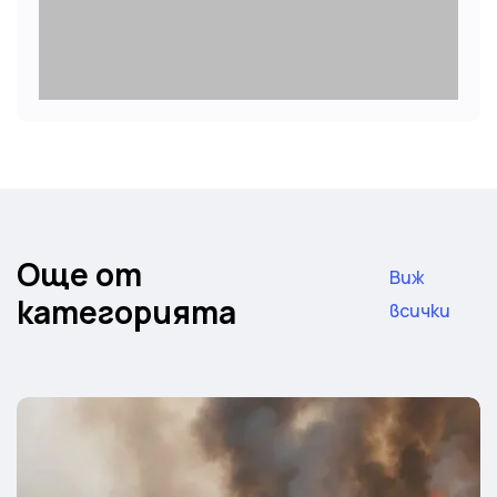
Още от
Виж
категорията
всички