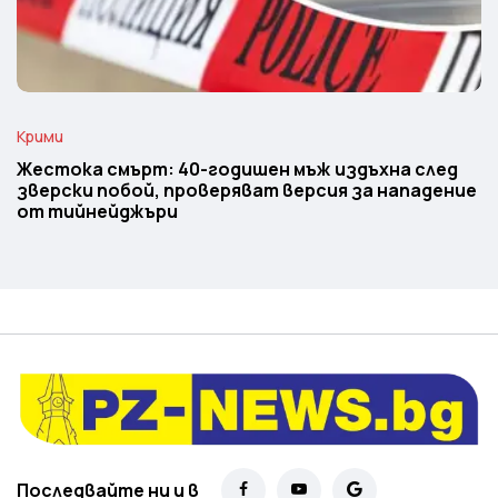
Крими
Жестока смърт: 40-годишен мъж издъхна след
зверски побой, проверяват версия за нападение
от тийнейджъри
Последвайте ни и в