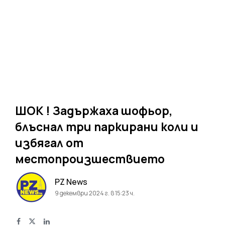
ШОК ! Задържаха шофьор,
блъснал три паркирани коли и
избягал от
местопроизшествието
PZ News
9 декември 2024 г. в 15:23 ч.