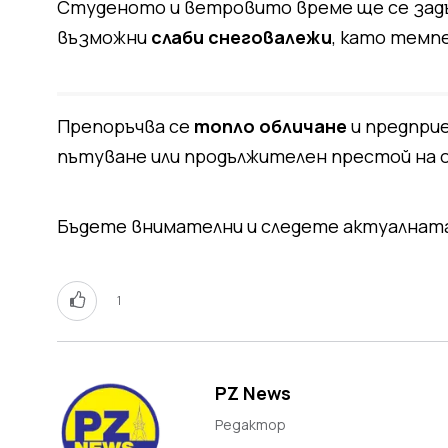
Студеното и ветровито време ще се задър
възможни
слаби снеговалежи
, като темп
Препоръчва се
топло обличане
и предприе
пътуване или продължителен престой на 
Бъдете внимателни и следете актуалната
1
PZ News
Редактор