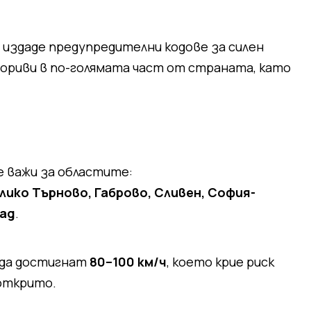
здаде предупредителни кодове за силен
пориви в по-голямата част от страната, като
 важи за областите:
елико Търново, Габрово, Сливен, София-
рад
.
 да достигнат
80–100 км/ч
, което крие риск
 открито.