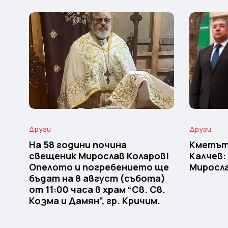
Други
Други
На 58 години почина
Кметът
свещеник Мирослав Коларов!
Калчев:
Опелото и погребението ще
Миросла
бъдат на 8 август (събота)
от 11:00 часа в храм “Св. Св.
Козма и Дамян”, гр. Кричим.