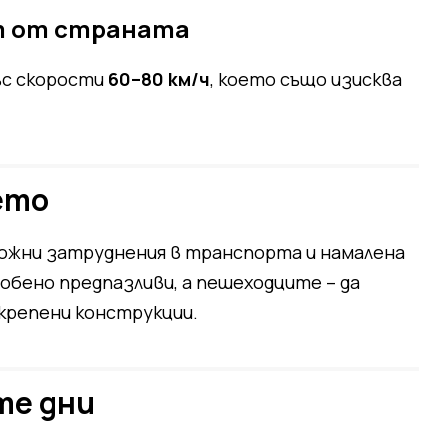
т от страната
ъс скорости
60–80 км/ч
, което също изисква
ето
жни затруднения в транспорта и намалена
бено предпазливи, а пешеходците – да
крепени конструкции.
те дни