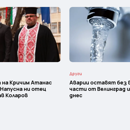
Други
 на Кричим Атанас
Аварии оставят без 
 Напусна ни отец
части от Велинград 
в Коларов
днес