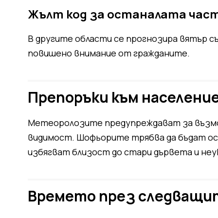
Жълт код за останалата час
В другите области се прогнозира вятър с
повишено внимание от гражданите.
Препоръки към населени
Метеоролозите предупреждават за възмо
видимост. Шофьорите трябва да бъдат осо
избягват близост до стари дървета и неу
Времето през следващи