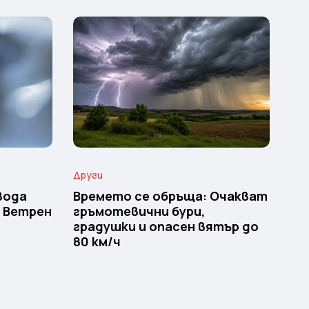
Други
вода
Времето се обръща: Очакват
и Ветрен
гръмотевични бури,
градушки и опасен вятър до
80 км/ч