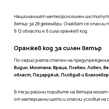
Националният метеорологичен институт и
вятър за 28 декември. Очакват се опасни 
в 12 области е в сила оранжев код.
Оранжев код за силен вятър
По-сериозната степен на предупреждение
Видин, Монтана, Враца, Плевен, Ловеч, В
област, Пазарджик, Пловдив и Благоевг
В тези райони поривите на вятъра могат
от материални щети и опасни условия на