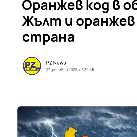
Оранжев код в о
Жълт и оранжев 
страна
PZ News
27 декември 2025 г. в 20:45 ч.