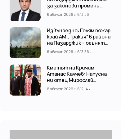
за законови промени
срещу риска от
6 август 2026 г. в 13:56 ч.
наводнения
Извънредно: Голям пожар
край АМ „Тракия“ в района
на Пазарджик – огънят
обхвана и лозови масиви
6 август 2026 г. в 13:36 ч.
Кметът на Кричим
Атанас Калчев: Напусна
ни отец Мирослав
Коларов
6 август 2026 г. в 12:14 ч.