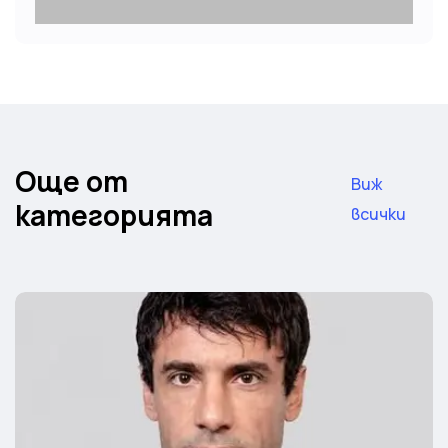
Още от
Виж
категорията
всички