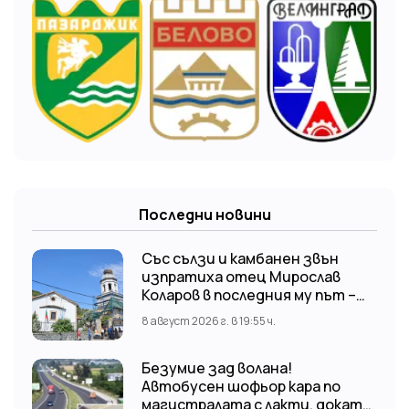
Последни новини
Със сълзи и камбанен звън
изпратиха отец Мирослав
Коларов в последния му път –
Пловдивският митрополит
8 август 2026 г. в 19:55 ч.
Николай отслужи опелото
Безумие зад волана!
Автобусен шофьор кара по
магистралата с лакти, докато