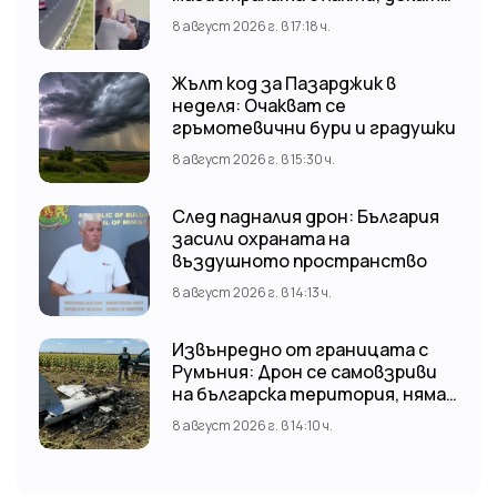
гледа TikTok
8 август 2026 г. в 17:18 ч.
Жълт код за Пазарджик в
неделя: Очакват се
гръмотевични бури и градушки
8 август 2026 г. в 15:30 ч.
След падналия дрон: България
засили охраната на
въздушното пространство
8 август 2026 г. в 14:13 ч.
Извънредно от границата с
Румъния: Дрон се самовзриви
на българска територия, няма
щети
8 август 2026 г. в 14:10 ч.