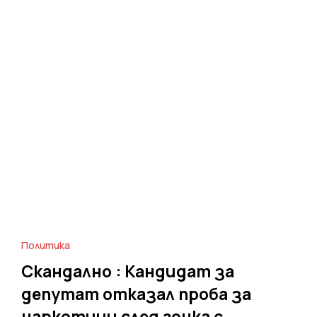
Политика
Скандално : Кандидат за
депутат отказал проба за
наркотици след гонка с