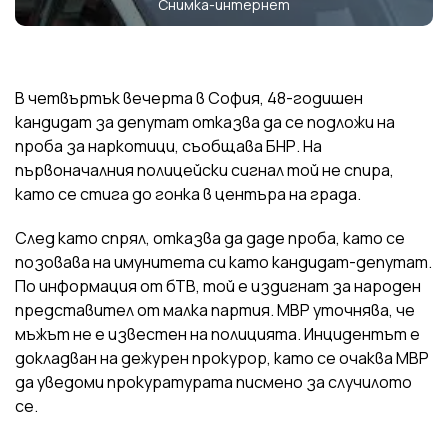
Снимка-интернет
В четвъртък вечерта в София, 48-годишен
кандидат за депутат отказва да се подложи на
проба за наркотици, съобщава БНР. На
първоначалния полицейски сигнал той не спира,
като се стига до гонка в центъра на града.
След като спрял, отказва да даде проба, като се
позовава на имунитета си като кандидат-депутат.
По информация от бТВ, той е издигнат за народен
представител от малка партия. МВР уточнява, че
мъжът не е известен на полицията. Инцидентът е
докладван на дежурен прокурор, като се очаква МВР
да уведоми прокуратурата писмено за случилото
се.