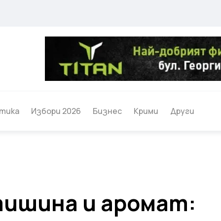
тика
Избори 2026
Бизнес
Крими
Други
тишина и аромат: