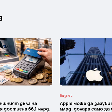
а
Бизнес
ншният дълг на
Apple може да загуби 
я достигна 66,1 млрд.
млрд. долара само за 