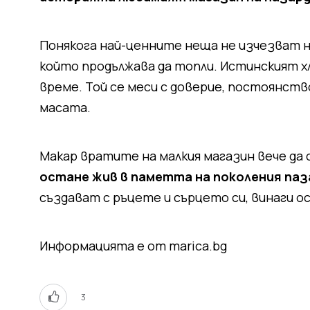
Понякога най-ценните неща не изчезват н
който продължава да топли. Истинският хл
време. Той се меси с доверие, постоянств
масата.
Макар вратите на малкия магазин вече да
остане жив в паметта на поколения па
създават с ръцете и сърцето си, винаги ос
Информацията е от marica.bg
3