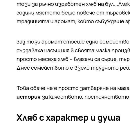
този за ръчно изработен хляб на бул. „Але
години мястото беше повече от търговск
традицията и аромат, който събуждаше гр
Зад този аромат стоеше едно семейство
създаваха насъщния в своята малка произ
просто месеха хляб – влагали са сърце, т
Днес семейството е взело трудното решен
Това обаче не е просто затваряне на мага
история
за качеството, постоянството 
Хляб с характер и душа