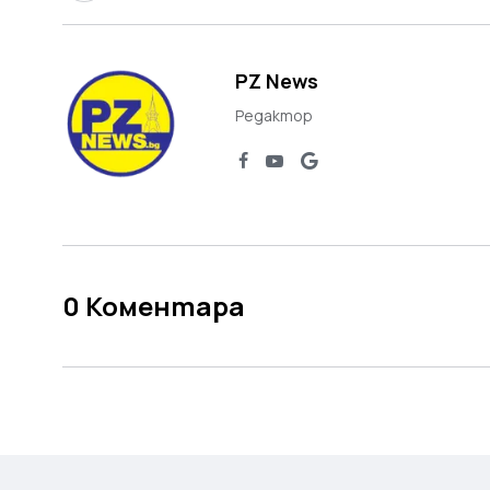
PZ News
Редактор
0
Коментара