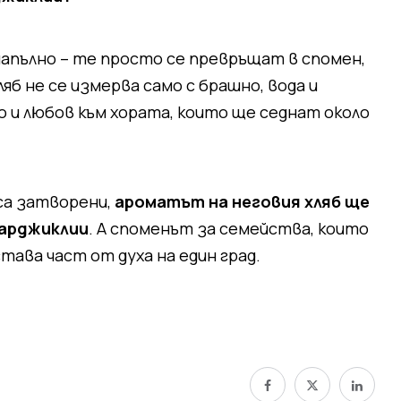
апълно – те просто се превръщат в спомен,
яб не се измерва само с брашно, вода и
о и любов към хората, които ще седнат около
 са затворени,
ароматът на неговия хляб ще
зарджиклии
. А споменът за семейства, които
тава част от духа на един град.