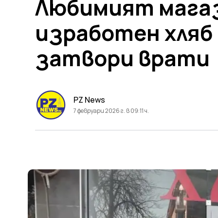
Любимият магаз
изработен хляб
затвори врати
PZ News
7 февруари 2026 г. в 09:11 ч.