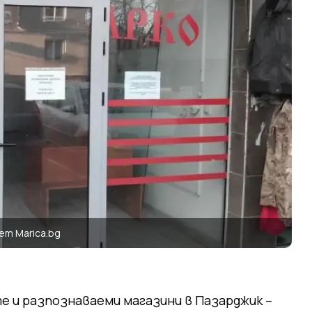
т Marica.bg
е и разпознаваеми магазини в Пазарджик –