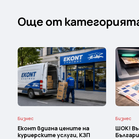
Още от категорият
Бизнес
Бизнес
Еконт вдигна цените на
ШОК! Въ
куриерските услуги, КЗП
Българи