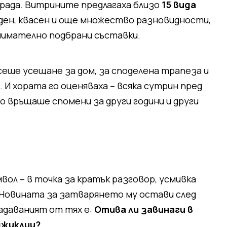
града. Витрините предлагаха близо
15 вида
соден, квасен и още множество разновидности,
нимателно подбрани съставки.
сеше усещане за дом, за споделена трапеза и
. И хората го оценяваха – всяка сутрин пред
то връщаше спомени за други години и други
ол – в точка за кратък разговор, усмивка
я. Новината за затварянето му остави след
задаваният от тях е:
Отива ли завинаги в
джиклии?