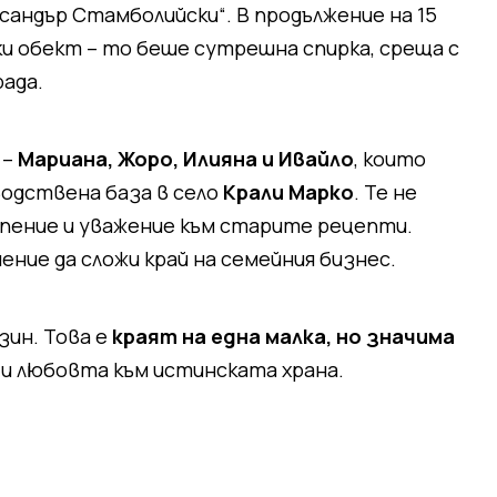
ксандър Стамболийски“. В продължение на 15
и обект – то беше сутрешна спирка, среща с
ада.
 –
Мариана, Жоро, Илияна и Ивайло
, които
водствена база в село
Крали Марко
. Те не
ърпение и уважение към старите рецепти.
ие да сложи край на семейния бизнес.
зин. Това е
краят на една малка, но значима
и любовта към истинската храна.