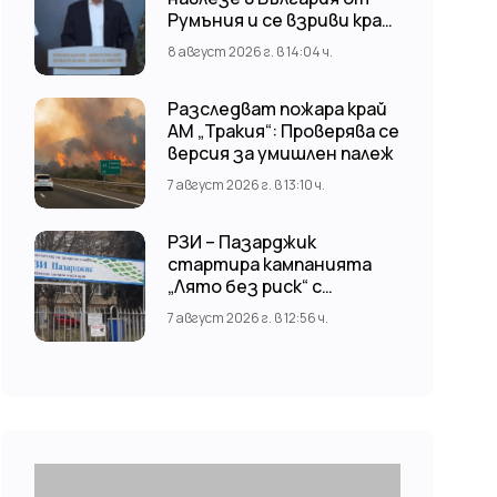
Румъния и се взриви край
стратегически обект
8 август 2026 г. в 14:04 ч.
Разследват пожара край
АМ „Тракия“: Проверява се
версия за умишлен палеж
7 август 2026 г. в 13:10 ч.
РЗИ – Пазарджик
стартира кампанията
„Лято без риск“ с
безплатни и анонимни
7 август 2026 г. в 12:56 ч.
изследвания за ХИВ