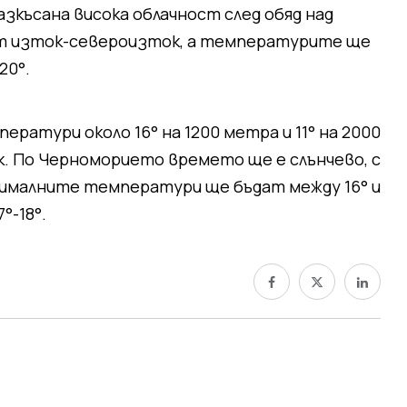
зкъсана висока облачност след обяд над
 от изток-североизток, а температурите ще
20°.
ератури около 16° на 1200 метра и 11° на 2000
. По Черноморието времето ще е слънчево, с
сималните температури ще бъдат между 16° и
°-18°.