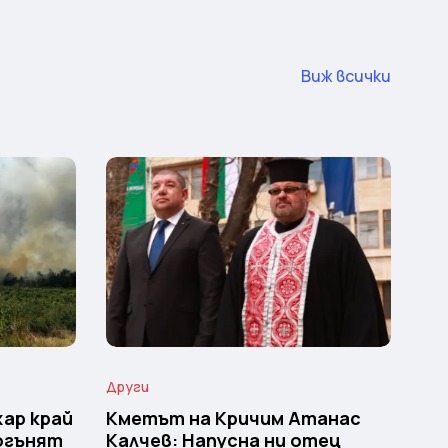
Виж всички
Други
ар край
Кметът на Кричим Атанас
 огънят
Калчев: Напусна ни отец