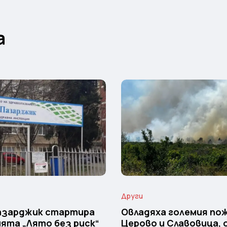
а
Други
Пазарджик стартира
Овладяха големия пож
ята „Лято без риск“
Церово и Славовица,