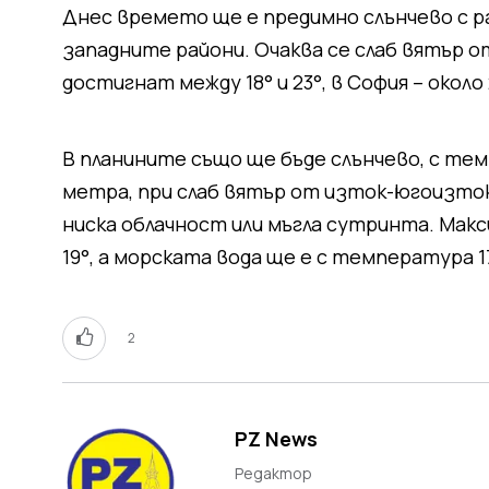
Днес времето ще е предимно слънчево с ра
западните райони. Очаква се слаб вятър
достигнат между 18° и 23°, в София – около 
В планините също ще бъде слънчево, с темп
метра, при слаб вятър от изток-югоизток
ниска облачност или мъгла сутринта. Мак
19°, а морската вода ще е с температура 17
2
PZ News
Редактор