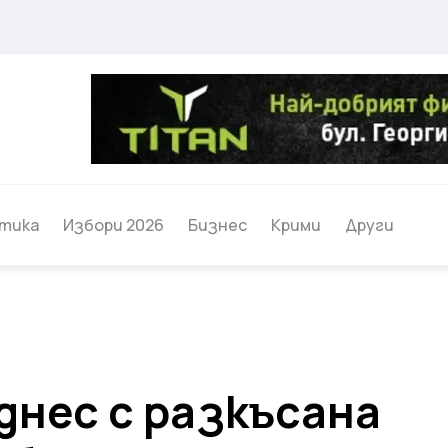
тика
Избори 2026
Бизнес
Крими
Други
днес с разкъсана