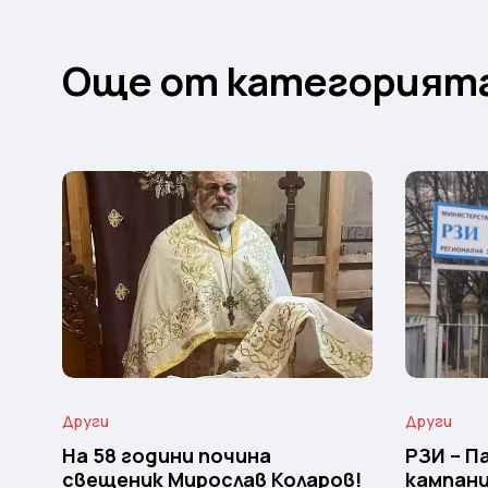
Още от категорият
Други
Други
На 58 години почина
РЗИ – 
свещеник Мирослав Коларов!
кампани