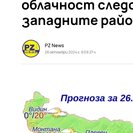
облачност след
западните рай
PZ News
26 октомври 2024 г. в 09:27 ч.