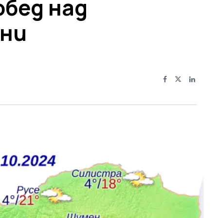
обед над
они