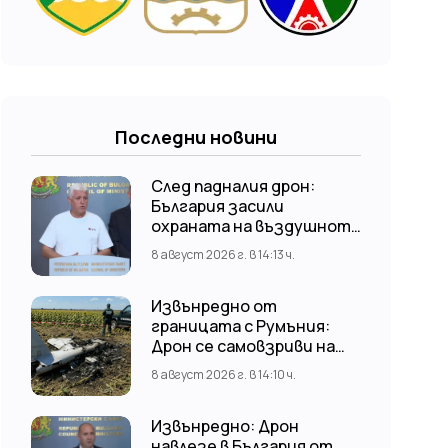
Последни новини
След падналия дрон:
България засили
охраната на въздушното
пространство
8 август 2026 г. в 14:13 ч.
Извънредно от
границата с Румъния:
Дрон се самовзриви на
българска територия,
8 август 2026 г. в 14:10 ч.
няма щети
Извънредно: Дрон
навлезе в България от