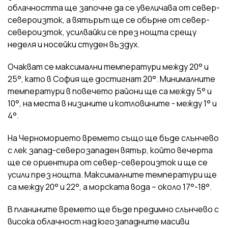
облачността ще започне да се увеличава от север-
североизток, а вятърът ще се обърне от север-
североизток, усилвайки се през нощта срещу
неделя и носейки студен въздух.
Очакват се максимални температури между 20° и
25°, като в София ще достигнат 20°. Минималните
температури в повечето райони ще са между 5° и
10°, на места в низините и котловините - между 1° и
4°.
На Черноморието времето също ще бъде слънчево
с лек запад-северозападен вятър, който вечерта
ще се ориентира от север-североизток и ще се
усили през нощта. Максималните температури ще
са между 20° и 22°, а морската вода – около 17°-18°.
В планините времето ще бъде предимно слънчево с
висока облачност над югозападните масиви