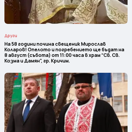
Други
На 58 години почина свещеник Мирослав
Коларов! Опелото и погребението ще бъдат на
8 август (събота) от 11:00 часа в храм “Св. Св.
Козма и Дамян”, гр. Кричим.