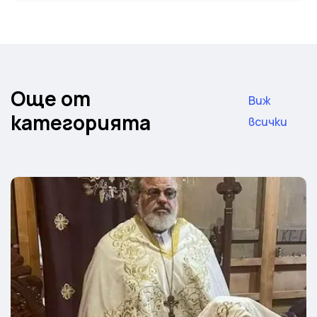
Още от
Виж
категорията
всички