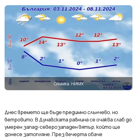
Снимка: НИМХ
Днес времето ще бъде предимно слънчево, но
ветровито. В Дунавската равнина се очаква слаб до
умерен запад-северозападен вятър, който ще
донесе затопляне. През вечерта обаче