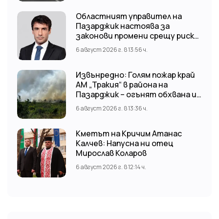
Областният управител на
Пазарджик настоява за
законови промени срещу риска
от наводнения
6 август 2026 г. в 13:56 ч.
Извънредно: Голям пожар край
АМ „Тракия“ в района на
Пазарджик – огънят обхвана и
лозови масиви
6 август 2026 г. в 13:36 ч.
Кметът на Кричим Атанас
Калчев: Напусна ни отец
Мирослав Коларов
6 август 2026 г. в 12:14 ч.