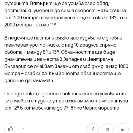
сутринта. Вятърът ще се усилва след обяд,
достигайки умерена до силна скорост. На височина
от 1200 метра температурите ще са около 18°, а на
2000 метра - около 11°.
В неделя ще настъпи рязко застудяване с дневни
температури, по-ниски с над 10 градуса спрямо
събота – между 8° и 13°. Облачността ще бъде
значителна и на места в Западна и Централна
България се очакват валежи от слаб дъжд, а над 1800
метра – слаб сняг. Към вечерта облачността ще
започне да намалява.
Понеделник ще донесе спокойни есенни условия със
слънчево и студено утро и минимални температури
от -2° в котловините до 7°-8° по Черноморието.
3