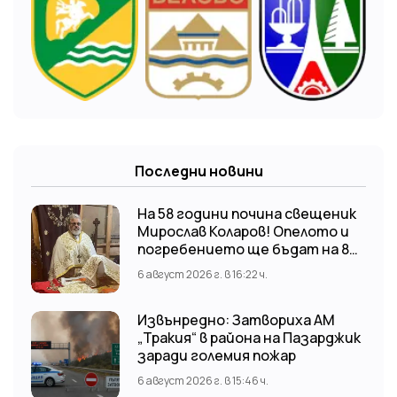
Последни новини
На 58 години почина свещеник
Мирослав Коларов! Опелото и
погребението ще бъдат на 8
август (събота) от 11:00 часа в
6 август 2026 г. в 16:22 ч.
храм “Св. Св. Козма и Дамян”, гр.
Кричим.
Извънредно: Затвориха АМ
„Тракия“ в района на Пазарджик
заради големия пожар
6 август 2026 г. в 15:46 ч.