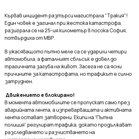
Кървав инцидент разтърси магистрала "Тракия"!
Един човек е загинал при жестока катастрофа,
разиграла се на 25-ия километър в посока София,
потвърдиха от МВР.
В ужасяващото пътно меле са се ударили четири
автомобила, а фаталният сблъсък е довел до
трагичната загуба на живот. Засега не са ясни
причините за катастрофата, но трафикът е силно
затруднен.
Движението е блокирано!
В момента автомобилите се пропускат само през
аварийната лента, а изпреварващата и активната
лента остават затворени. Екипи на “Пътна
полиция” регулират трафика, докато продължават
разследването и разчистването на