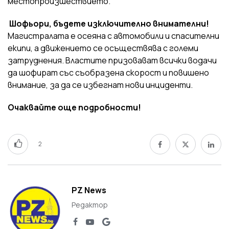
местопроизшествието.
Шофьори, бъдете изключително внимателни!
Магистралата е осеяна с автомобили и спасителни
екипи, а движението се осъществява с големи
затруднения. Властите призовават всички водачи
да шофират със съобразена скорост и повишено
внимание, за да се избегнат нови инциденти.
Очаквайте още подробности!
2
PZ News
Редактор