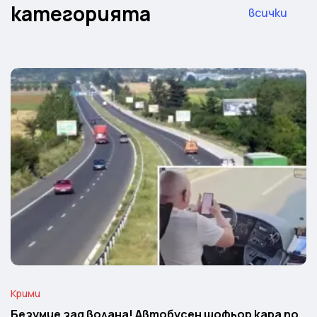
категорията
всички
Крими
Безумие зад волана! Автобусен шофьор кара по