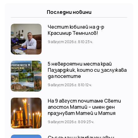
Последни новини
Честит юбилей на д-р
Красимир Темнилов!
9 август 2026 г. в 10:23 ч.
5 невероятни места край
Пазарджик, които си заслужава
да посетите
9 август 2026 г. в 10:12 ч.
На 9 август почитаме Свети
апостол Матий – имен ден
празнуват Матей и Матия
9 август 2026 г. в 09:23 ч.
Със сълзи и камбанен звън