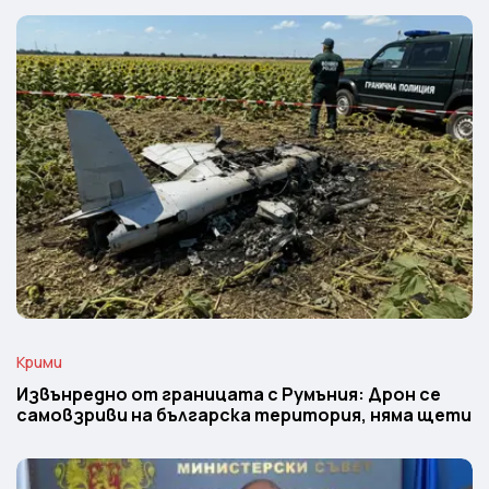
Крими
Извънредно от границата с Румъния: Дрон се
самовзриви на българска територия, няма щети