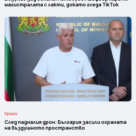
магистралата с лакти, докато гледа TikTok
Крими
След падналия дрон: България засили охраната
на въздушното пространство