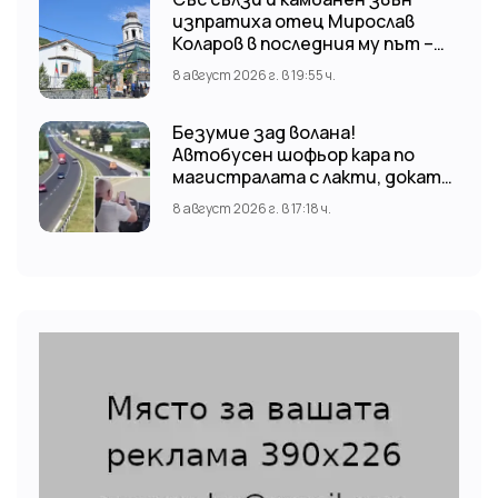
изпратиха отец Мирослав
Коларов в последния му път –
Пловдивският митрополит
8 август 2026 г. в 19:55 ч.
Николай отслужи опелото
Безумие зад волана!
Автобусен шофьор кара по
магистралата с лакти, докато
гледа TikTok
8 август 2026 г. в 17:18 ч.