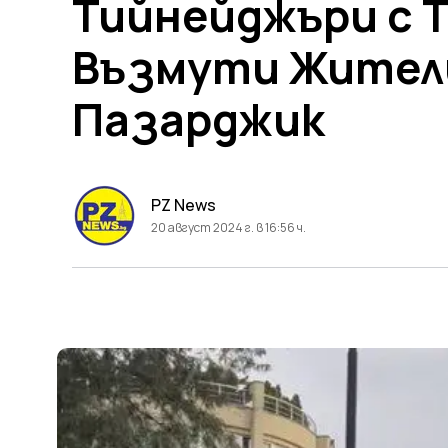
Тийнейджъри с 
Възмути Жител
Пазарджик
PZ News
20 август 2024 г. в 16:56 ч.