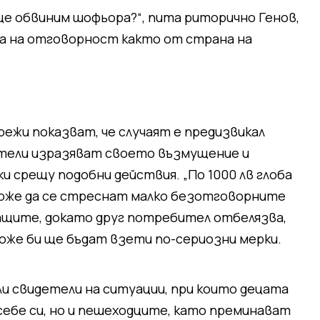
и ще обвиним шофьора?“, пита риторично Генов,
а на отговорност както от страна на
жи показват, че случаят е предизвикал
тели изразяват своето възмущение и
 срещу подобни действия. „По 1000 лв глоба
може да се стреснат малко безотговорните
ащите, докато друг потребител отбелязва,
може би ще бъдат взети по-сериозни мерки.
ли свидетели на ситуации, при които децата
ебе си, но и пешеходците, като преминават