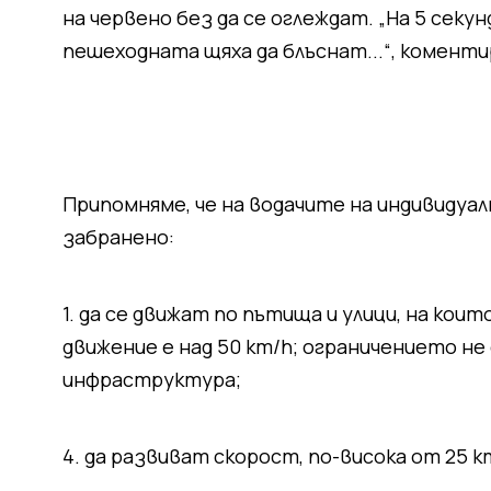
на червено без да се оглеждат. „На 5 секун
пешеходната щяха да блъснат...“, коменти
Припомняме, че на водачите на индивидуа
забранено:
1. да се движат по пътища и улици, на ко
движение е над 50 km/h; ограничението не 
инфраструктура;
4. да развиват скорост, по-висока от 25 k