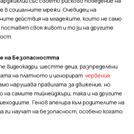
арджиклии със своето рисково поведение на
е в социалните мрежи. Очевидец на
сните действия на младежите, които не само
и поставят своя живот и този на другите
ност.
не на Безопасността
те видеокадри, шестте деца, разпределени
дата на платното и игнорират
червения
само нарушава правилата за движение, но
 на самите тийнейджъри, така и на другите
шеходците. Генов апелира към родителите на
 ги научат на безопасност, особено когато