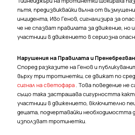
Тийнейджъри на тротинетки шокираха паз
пътя, предизвиквайки вълна от възмущени
инцидента, Иво Генов, сигнализира за опа
че не спазват правилата за движение, но 
участници в движението в сериозна опас
Нарушения на Правилата и Пренебрегва
Според разказите на Генов и публикувани
върху три тротинетки, се движат по сре
сигнал на светофара
. Това поведение не 
също така застрашава сигурността както
участници в движението, включително пе
децата, подчертавайки необходимостта да
използват тротинетки.