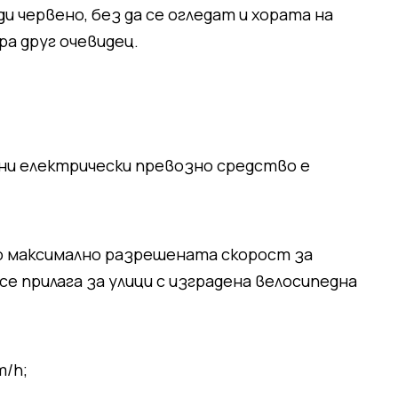
ди червено, без да се огледат и хората на
ра друг очевидец.
лни електрически превозно средство е
ито максимално разрешената скорост за
се прилага за улици с изградена велосипедна
m/h;