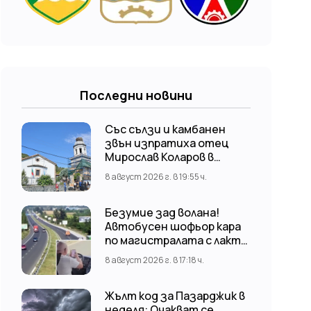
Последни новини
Със сълзи и камбанен
звън изпратиха отец
Мирослав Коларов в
последния му път –
8 август 2026 г. в 19:55 ч.
Пловдивският
митрополит Николай
отслужи опелото
Безумие зад волана!
Автобусен шофьор кара
по магистралата с лакти,
докато гледа TikTok
8 август 2026 г. в 17:18 ч.
Жълт код за Пазарджик в
неделя: Очакват се