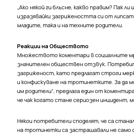
„Ако някой ги блъсне, какво правим? Пак л
изразявайки загрижеността си от липсат
младите, така и на техните родители.
Реакции на Обществото
Множеството коментари в социалните мре
значителен обществен отзвук. Потреби
загриженост, като предлагат строги мерки
и конфискуване на тротинетките. За да 
им родители“, предлага един от коментир
че чак когато стане сериозен инцидент, 
Някои потребители споделят, че са стана
на тротинетки са застрашавали не само с