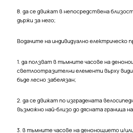
8. да се движат в непосредствена близост
държи за него;
Водачите на индивидуално електрическо п
1. да ползват в тъмните часове на денон
светлоотразителни елементи върху видим
бъде лесно забелязан;
2. да се движат по изградената велосипедн
възможно най-близо до дясната граница н
3. в тъмните часове на денонощието и/ил