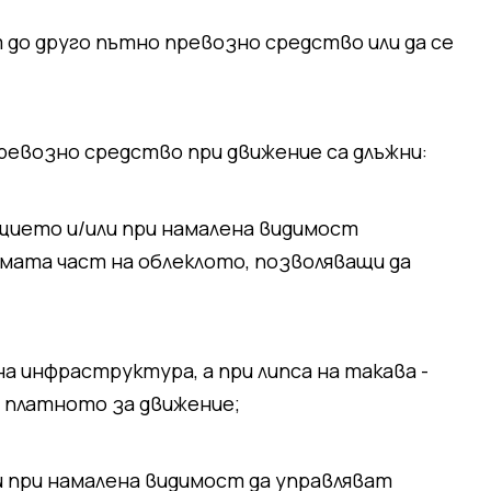
 до друго пътно превозно средство или да се
ревозно средство при движение са длъжни:
ощието и/или при намалена видимост
ата част на облеклото, позволяващи да
а инфраструктура, а при липса на такава -
а платното за движение;
и при намалена видимост да управляват