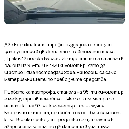
Две верижни катастрофи създадоха сериозни
затруднения в движението по автомагистрала
„Тракия“ в посока Бургас. Инцидентите са станали в
района на 95-ти и 97-ми километър, като за
щастие няма пострадали хора. Нанесени са само
материални щети по превозните средства.
Първата катастрофа, станала на 95-ти километър,
е между три автомобила. Няколко километра по-
нататък – на 97-ми километър – се е случил
вторият инцидент, при който са се сблъскали пет
коли. Всички превозни средства са изтеглени в
аварийната лента, но движението в участъка