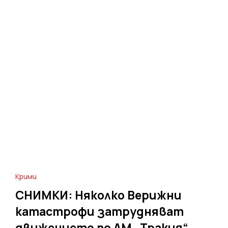
Крими
СНИМКИ: Няколко Верижни
катастрофи затрудняват
движението по АМ „Тракия“