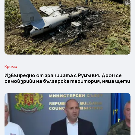
Крими
Извънредно от границата с Румъния: Дрон се
самовзриви на българска територия, няма щети