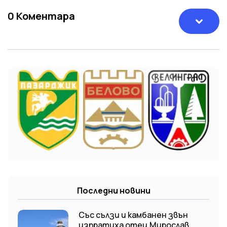
0
Коментара
Последни новини
Със сълзи и камбанен звън
изпратиха отец Мирослав