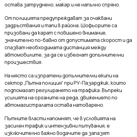
остава затруднено, макар и не напълно спряно.
От полицията предупреждават за очаквани
задръствания и тапи в района. Шофьорите са
призовани да карат с повишено внимание,
значително по-бавно от допустимата скорост и да
спазват необходимата дистанция между
автомобилите, за да се избегнат допълнителни
произшествия.
На място са изпратени допълнителни екипи на
сектор „Пътна полиция“ при РУ-Пазарджик, които
подпомагат регулирането на трафика. Въпреки
усилията на органите на реда, движението по
автомагистралата остава натоварено.
Пътните власти напомнят, че в условията на
засилен трафик и интензивни пътувания, е
изключително важно водачите да запазят