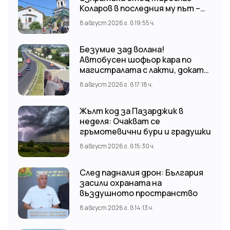
Коларов в последния му път –
Пловдивският митрополит
8 август 2026 г. в 19:55 ч.
Николай отслужи опелото
Безумие зад волана!
Автобусен шофьор кара по
магистралата с лакти, докато
гледа TikTok
8 август 2026 г. в 17:18 ч.
Жълт код за Пазарджик в
неделя: Очакват се
гръмотевични бури и градушки
8 август 2026 г. в 15:30 ч.
След падналия дрон: България
засили охраната на
въздушното пространство
8 август 2026 г. в 14:13 ч.