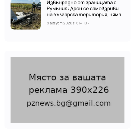
Извънредно от границата с
Румъния: Дрон се самовзриви
на българска територия, няма
щети
8 август 2026 г. в 14:10 ч.