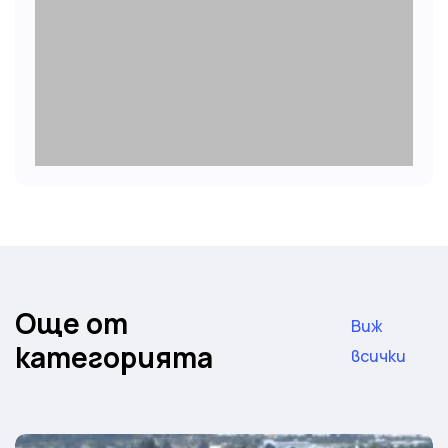
Още от
Виж
категорията
всички