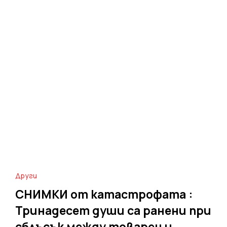
Други
СНИМКИ от катастрофата :
Тринадесет души са ранени при
сблъсък между товарен и