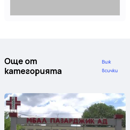
Още от
Виж
категорията
всички