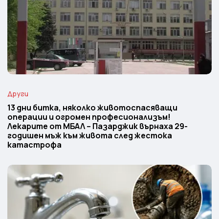
Други
13 дни битка, няколко животоспасяващи
операции и огромен професионализъм!
Лекарите от МБАЛ – Пазарджик върнаха 29-
годишен мъж към живота след жестока
катастрофа