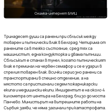
Снимка-интернет БЛИЦ
Тринадесет души са ранени при сблъсък между
товарен и пътнически влак в Белград. Четирима от
ранените са в тежко състояние, сред тях са
машинистът, една кондукторка и двама пътници.
Сблъсъкът е станал в тунел, когато пътническият
влак е преминал на червен семафор и се е ударил в
спрелия товарен влак. Всички сериозно ранени са
транспортирани в спешно отделение, а на
мястото са пристигнали седем пожарникарски
екипа и медицински екипи. Инцидентът е на около 4
километра от центъра на Белград, близо до моста
Панчево. Министърът на вътрешните работи на
Сърбия заяви, че няма загинали при катастрофата.