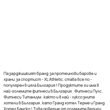
Пазарджишкият бранд за протеинови барове и
храни за спортист - XL Athletic, става все по -
популярен в цяла България ! Продуктите ги има в
най-големите фитнеси в България : Фитнеси Пулс ,
Фитнеси Титаниум , както и в най - луксозните
хотели в България , като Гранд хотел Терме и Гранд
Хотел Банско ! Това доверие от големите вериги