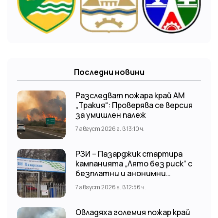
Последни новини
Разследват пожара край АМ
„Тракия“: Проверява се версия
за умишлен палеж
7 август 2026 г. в 13:10 ч.
РЗИ – Пазарджик стартира
кампанията „Лято без риск“ с
безплатни и анонимни
изследвания за ХИВ
7 август 2026 г. в 12:56 ч.
Овладяха големия пожар край