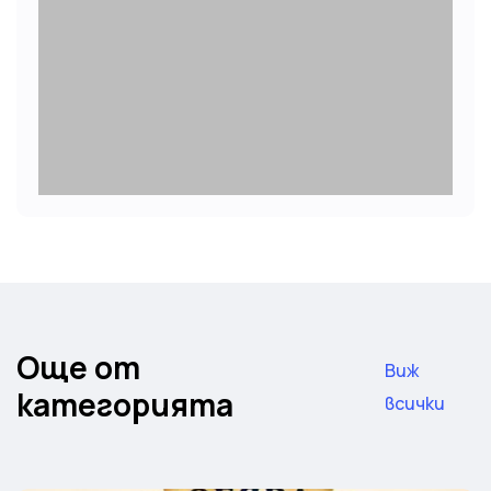
Още от
Виж
категорията
всички