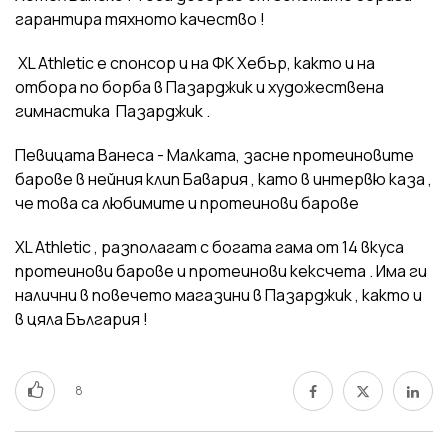
гарантира тяхното качество !
XL Athletic e спонсор и на ФК Хебър, както и на
отбора по борба в Пазарджик и художествена
гимнастика Пазарджик .
Певицата Ванеса - Малката, засне протеиновите
барове в нейния клип Бавария , като в интервю каза ,
че това са любимите и протеинови барове
XL Athletic , разполагат с богата гама от 14 вкуса
протеинови барове и протеинови кексчета . Има ги
налични в повечето магазини в Пазарджик , както и
в цяла България !
8