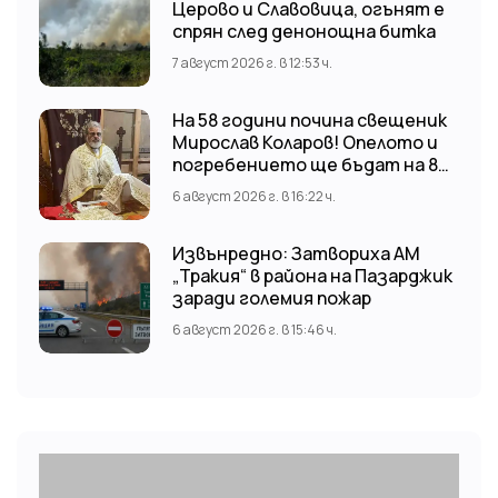
Церово и Славовица, огънят е
спрян след денонощна битка
7 август 2026 г. в 12:53 ч.
На 58 години почина свещеник
Мирослав Коларов! Опелото и
погребението ще бъдат на 8
август (събота) от 11:00 часа в
6 август 2026 г. в 16:22 ч.
храм “Св. Св. Козма и Дамян”, гр.
Кричим.
Извънредно: Затвориха АМ
„Тракия“ в района на Пазарджик
заради големия пожар
6 август 2026 г. в 15:46 ч.