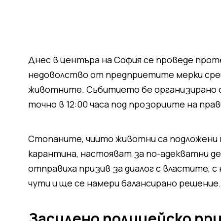
Днес в центъра на София се проведе про
недоволство от предприетите мерки сре
животните. Събитието бе организирано о
точно в 12:00 часа под прозорците на пр
Стопаните, чиито животни са подложени 
карантина, настояват за по-адекватни де
отправиха призив за диалог с властите, с
чути и ще се намери балансирано решение.
Засилено полицейско при