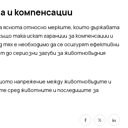
а и компенсации
 яснота относно мерките, които държавата
също така искат гаранции за компенсации и
 тях е необходимо да се осигурят ефективни
ат до сериозни загуби за животновъдния
ящото напрежение между животновъдите и
те сред животните и последиците за