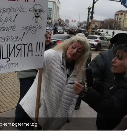
рнет bgfermer.bg