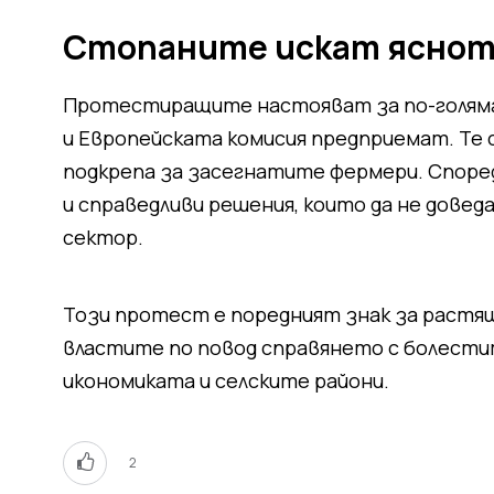
Стопаните искат яснот
Протестиращите настояват за по-голяма
и Европейската комисия предприемат. Те 
подкрепа за засегнатите фермери. Според
и справедливи решения, които да не довед
сектор.
Този протест е поредният знак за раст
властите по повод справянето с болести
икономиката и селските райони.
2