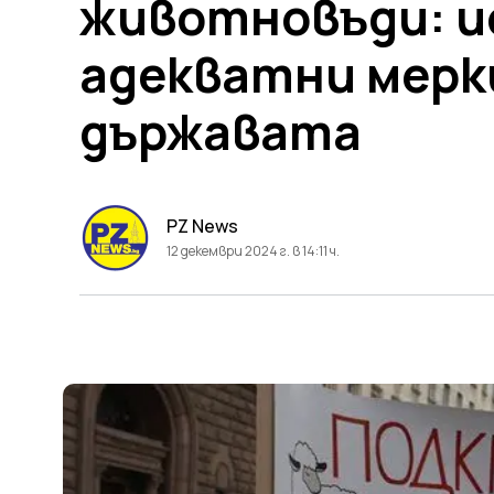
животновъди: и
адекватни мерки
държавата
PZ News
12 декември 2024 г. в 14:11 ч.