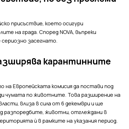
ско присъствие, което осигури
ите на града. Според NOVA, въпреки
 сериозно засегнато.
разширява карантинните
 на Европейската комисия да постави под
ди чумата по животните. Това разширение на
ласти, влиза в сила от 6 декември и ще
ед разпоредбите, животни, отглеждани в
ериторията ѝ в рамките на указания период.