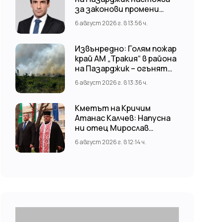
за законови промени
срещу риска от
6 август 2026 г. в 13:56 ч.
наводнения
Извънредно: Голям пожар
край АМ „Тракия“ в района
на Пазарджик – огънят
обхвана и лозови масиви
6 август 2026 г. в 13:36 ч.
Кметът на Кричим
Атанас Калчев: Напусна
ни отец Мирослав
Коларов
6 август 2026 г. в 12:14 ч.