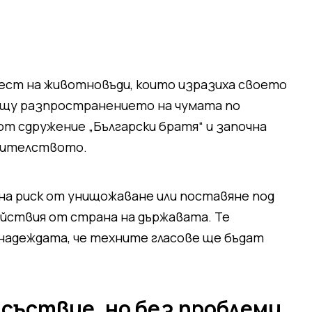
тест на животновъди, които изразиха своето
щу разпространението на чумата по
т сдружение „Български братя“ и започна
авителството.
на риск от унищожаване или поставяне под
йствия от страна на държавата. Те
 надеждата, че техните гласове ще бъдат
съствие, но без проблеми