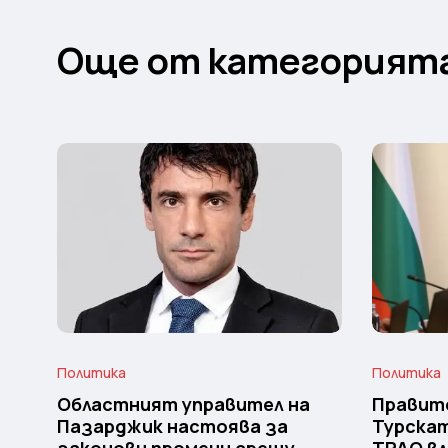
Още от категорият
Политика
Политика
Областният управител на
Правит
Пазарджик настоява за
Турска