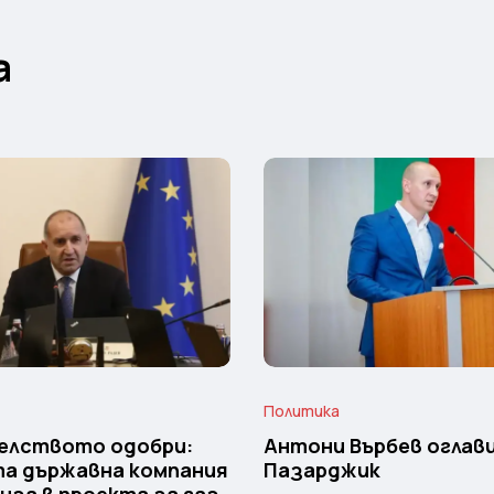
а
Политика
елството одобри:
Антони Върбев оглави
та държавна компания
Пазарджик