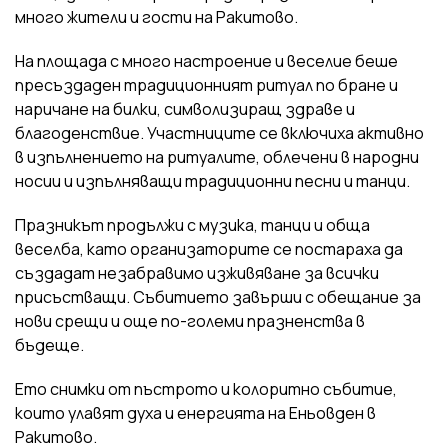
много жители и гости на Ракитово.
На площада с много настроение и веселие беше
пресъздаден традиционният ритуал по бране и
наричане на билки, символизиращ здраве и
благоденствие. Участниците се включиха активно
в изпълнението на ритуалите, облечени в народни
носии и изпълняващи традиционни песни и танци.
Празникът продължи с музика, танци и обща
веселба, като организаторите се постараха да
създадат незабравимо изживяване за всички
присъстващи. Събитието завърши с обещание за
нови срещи и още по-големи празненства в
бъдеще.
Ето снимки от пъстрото и колоритно събитие,
които улавят духа и енергията на Еньовден в
Ракитово.