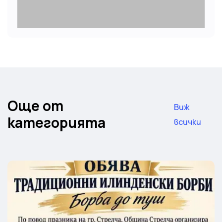
Още от
Виж
категорията
всички