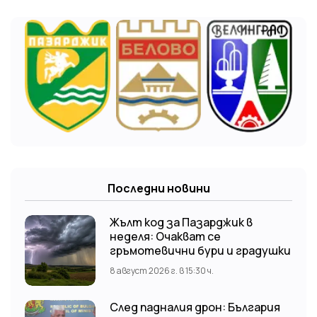
Последни новини
Жълт код за Пазарджик в
неделя: Очакват се
гръмотевични бури и градушки
8 август 2026 г. в 15:30 ч.
След падналия дрон: България