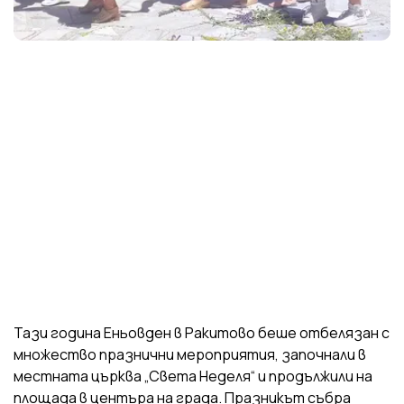
Тази година Еньовден в Ракитово беше отбелязан с
множество празнични мероприятия, започнали в
местната църква „Света Неделя“ и продължили на
площада в центъра на града. Празникът събра