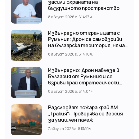
засили охраната на
въздушното пространство
8 август 2026 г. в 14:13 ч.
Извънредно от границата с
Румъния: Дрон се самовзриви
на българска територия, няма
щети
8 август 2026 г. в 14:10 ч.
Извънредно: Дрон навлезе в
България от Румъния и се
взриви край стратегически
обект
8 август 2026 г. в 14:04 ч.
Разследват пожара край АМ
„Тракия“: Проверява се версия
за умишлен палеж
7 август 2026 г. в 13:10 ч.