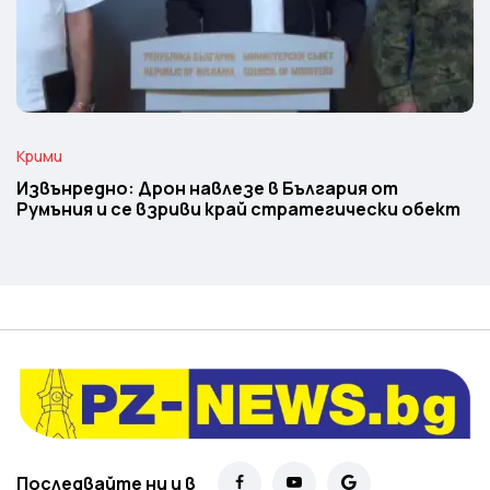
Крими
Извънредно: Дрон навлезе в България от
Румъния и се взриви край стратегически обект
Последвайте ни и в