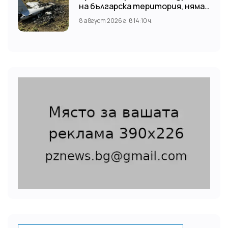
на българска територия, няма
щети
8 август 2026 г. в 14:10 ч.