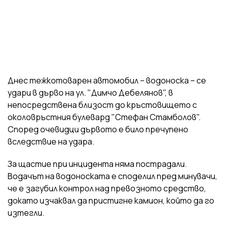
Днес тежкотоварен автомобил – водоноска – се
удари в дърво на ул. "Димчо Дебелянов", в
непосредствена близост до кръстовището с
околовръстния булевард "Стефан Стамболов".
Според очевидци дървото е било пречупено
вследствие на удара.
За щастие при инцидента няма пострадали.
Водачът на водоноската е споделил пред минувачи,
че е загубил контрол над превозното средство,
докато изчаквал да пристигне камион, който да го
изтегли.