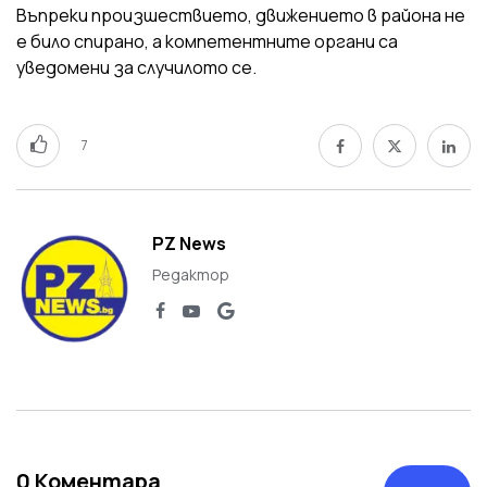
Въпреки произшествието, движението в района не
е било спирано, а компетентните органи са
уведомени за случилото се.
7
PZ News
Редактор
0
Коментара