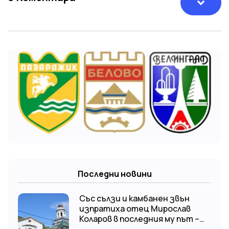
Последни новини
Със сълзи и камбанен звън
изпратиха отец Мирослав
Коларов в последния му път –
Пловдивският митрополит