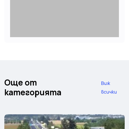
Още от
Виж
категорията
всички