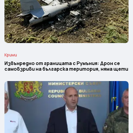
Крими
Извънредно от границата с Румъния: Дрон се
самовзриви на българска територия, няма щети