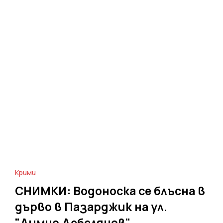
Крими
СНИМКИ: Водоноска се блъсна в
дърво в Пазарджик на ул.
"Димчо Дебелянов"