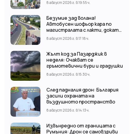
8 август 2026 г. в 19:55 ч.
Николай отслужи опелото
Безумие зад волана!
Автобусен шофьор кара по
магистралата с лакти, докато
гледа TikTok
8 август 2026 г. в 17:18 ч.
Жълт код за Пазарджик в
неделя: Очакват се
гръмотевични бури и градушки
8 август 2026 г. в 15:30 ч.
След падналия дрон: България
засили охраната на
въздушното пространство
8 август 2026 г. в 14:13 ч.
Извънредно от границата с
Румъния: Дрон се самовзриви