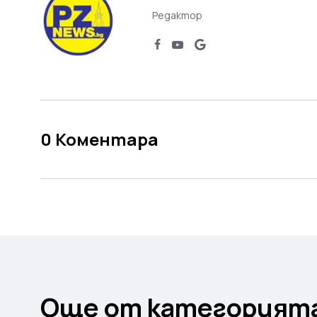
Редактор
0
Коментара
Още от категорият