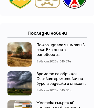
Последни новини
Пожар изпепели имоти в
село Блатница,
огнеборци
предотвратиха по-
5 август 2026 г. в 16:53 ч.
голяма трагедия
Времето се обръща:
Очакват гръмотевични
бури, градушки и опасен
вятър до 80 км/ч
5 август 2026 г. в 16:30 ч.
Жестока смърт: 40-
годишен мъж издъхна