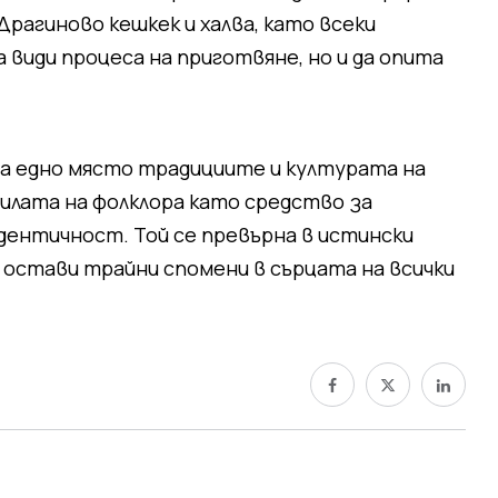
рагиново кешкек и халва, като всеки
види процеса на приготвяне, но и да опита
на едно място традициите и културата на
 силата на фолклора като средство за
идентичност. Той се превърна в истински
остави трайни спомени в сърцата на всички