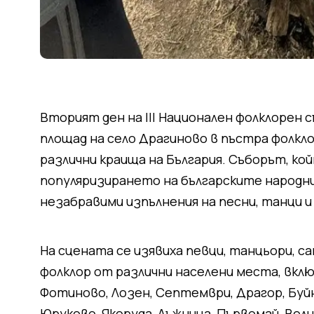
Вторият ден на III Национален фолклорен 
площад на село Драгиново в пъстра фолкло
различни краища на България. Съборът, ко
популяризирането на българските народни
незабравими изпълнения на песни, танци и
На сцената се изявиха певци, танцьори, са
фолклор от различни населени места, вкл
Фотиново, Лозен, Септември, Драгор, Буйн
Юруково, Якоруда, Лъжница, Първомай, Вели