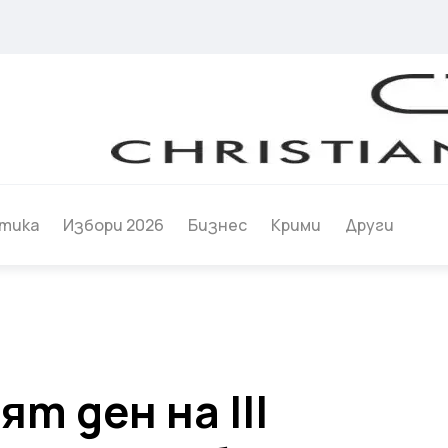
тика
Избори 2026
Бизнес
Крими
Други
т ден на III