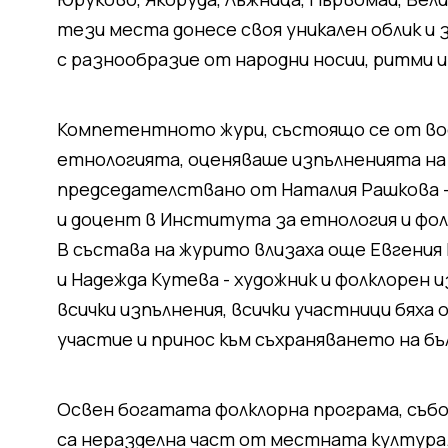
тези места донесе своя уникален облик и 
с разнообразие от народни носии, ритми и
Компетентното жури, състоящо се от вод
етнологията, оценяваше изпълненията на
председателствано от Наталия Рашкова -
и доцент в Института за етнология и фол
В състава на журито влизаха още Евгения
и Надежда Кутева - художник и фолклорен 
всички изпълнения, всички участници бяха
участие и принос към съхраняването на б
Освен богатата фолклорна програма, събо
са неразделна част от местната култур