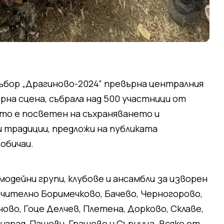
събор „Драгиново-2024” превърна централния
рна сцена, събрала над 500 участници от
йто е посветен на съхраняването и
 традиции, предложи на публиката
 обичаи.
модейни групи, клубове и ансамбли за изворен
ючително Боримечково, Бачево, Черногорово,
ово, Гоце Делчев, Плетена, Дорково, Склаве,
нград, Пашови, Грашево и Сърница. Всяко от