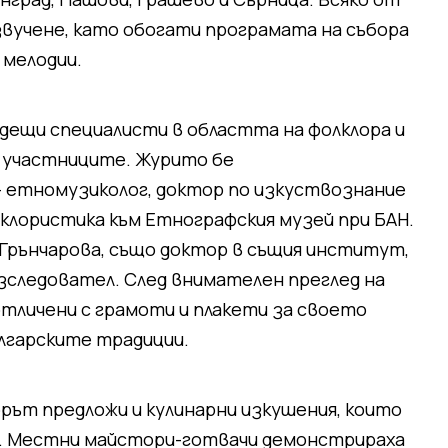
звучене, като обогати програмата на събора
 мелодии.
ещи специалисти в областта на фолклора и
 участниците. Журито бе
 етномузиколог, доктор по изкуствознание
клористика към Етнографския музей при БАН.
 Грънчарова, също доктор в същия институт,
изследовател. След внимателен преглед на
 отличени с грамоти и плакети за своето
ългарските традиции.
рът предложи и кулинарни изкушения, които
а. Местни майстори-готвачи демонстрираха