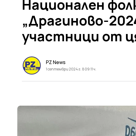
Национален фол
„Драгиново-2024
участници от ц
PZ News
1 септември 2024 г. в 09:11 ч.