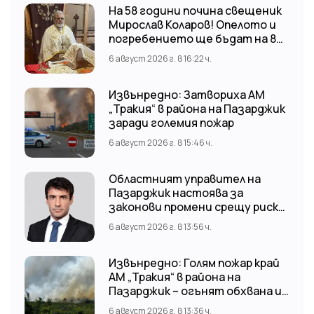
На 58 години почина свещеник
Мирослав Коларов! Опелото и
погребението ще бъдат на 8
август (събота) от 11:00 часа в
6 август 2026 г. в 16:22 ч.
храм “Св. Св. Козма и Дамян”, гр.
Кричим.
Извънредно: Затвориха АМ
„Тракия“ в района на Пазарджик
заради големия пожар
6 август 2026 г. в 15:46 ч.
Областният управител на
Пазарджик настоява за
законови промени срещу риска
от наводнения
6 август 2026 г. в 13:56 ч.
Извънредно: Голям пожар край
АМ „Тракия“ в района на
Пазарджик – огънят обхвана и
лозови масиви
6 август 2026 г. в 13:36 ч.