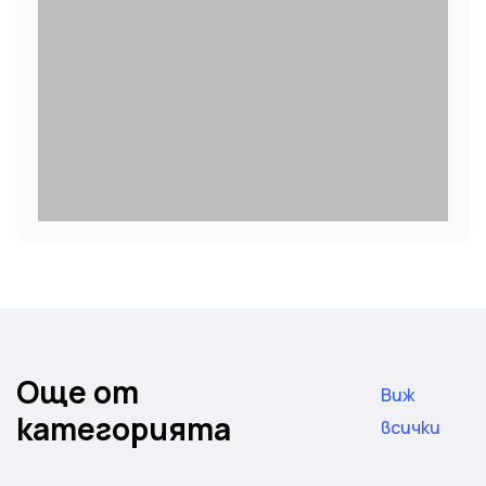
Още от
Виж
категорията
всички