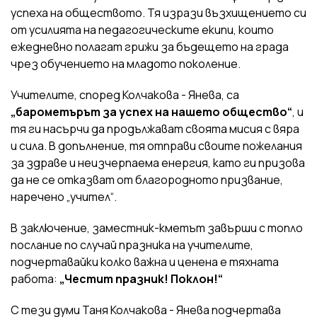
успеха на обществото. Тя изрази възхищението си
от усилията на педагогическите екипи, които
ежедневно полагат грижи за бъдещето на града
чрез обучението на младото поколение.
Учителите, според Колчакова - Янева, са
„барометърът за успех на нашето общество“
, и
тя ги насърчи да продължават своята мисия с вяра
и сила. В допълнение, тя отправи своите пожелания
за здраве и неизчерпаема енергия, като ги призова
да не се отказват от благородното призвание,
наречено „учител“.
В заключение, заместник-кметът завърши с топло
послание по случай празника на учителите,
подчертавайки колко важна и ценена е тяхната
работа:
„Честит празник! Поклон!“
С тези думи Таня Колчакова - Янева подчертава