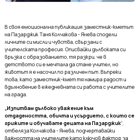
В своя емоционална публикация заместник-кметът
на Пазарджик Таня Колчакова - Янева сподели
личните си мисли и чувства, свързани с
учителската професия. Описвайки дълбоката си
връзка с образованието, тя разкри, че в
детството си е мечтала да стане учител, но
животът я е насочил по различен път. Въпреки
това, като заместник-кмет тя намира радост и
вдъхновение в ежедневната си работа с учителите
на града.
„Изпитвам дълбоко уважение към
отдадеността, обичта и усърдието, с които се
грижите и обучавате децата на Пазарджик
“,
отбеляза Колчакова - Янева, подчертавайки
важността на учителите като ключов фактор за