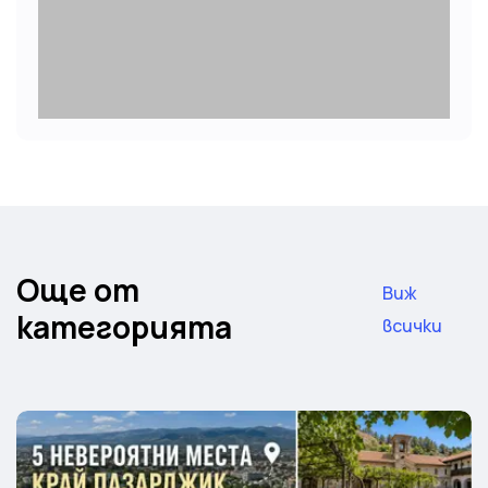
Още от
Виж
категорията
всички