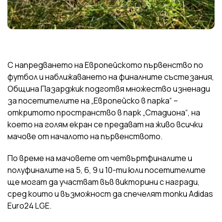
С напредването на Европейското първенство по
футбол и наближаването на финалните състезания,
Община Пазарджик подготвя множество изненади
за посетителите на „Европейско в парка“ –
откритото пространство в парк „Стадиона“, на
което на голям екран се предават на живо всички
мачове от началото на първенството.
По време на мачовете от четвъртфиналите и
полуфиналите на 5, 6, 9 и 10-ти юли посетителите
ще могат да участват във викторини с награди,
сред които и възможност да спечелят топки Adidas
Euro24 LGE.