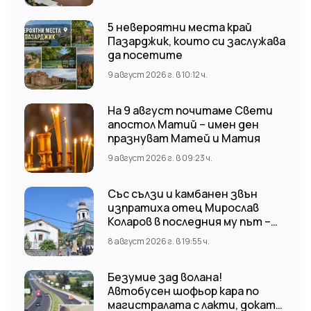
5 невероятни места край
Пазарджик, които си заслужава
да посетите
9 август 2026 г. в 10:12 ч.
На 9 август почитаме Свети
апостол Матий – имен ден
празнуват Матей и Матия
9 август 2026 г. в 09:23 ч.
Със сълзи и камбанен звън
изпратиха отец Мирослав
Коларов в последния му път –
Пловдивският митрополит
8 август 2026 г. в 19:55 ч.
Николай отслужи опелото
Безумие зад волана!
Автобусен шофьор кара по
магистралата с лакти, докато