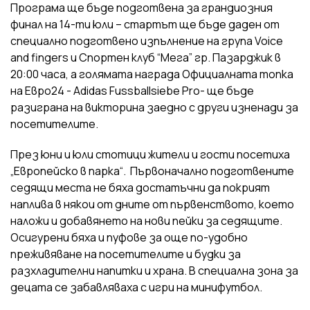
Програма ще бъде подготвена за грандиозния
финал на 14-ти юли – стартът ще бъде даден от
специално подготвено изпълнение на група Voice
and fingers и Спортен клуб “Мега” гр. Пазарджик в
20:00 часа, а голямата награда Официалната топка
на Евро24 - Adidas Fussballsiebe Pro- ще бъде
разиграна на викторина заедно с други изненади за
посетителите.
През юни и юли стотици жители и гости посетиха
„Европейско в парка“. Първоначално подготвените
седящи места не бяха достатъчни да покрият
наплива в някои от дните от първенството, което
наложи и добавянето на нови пейки за седящите.
Осигурени бяха и пуфове за още по-удобно
преживяване на посетителите и будки за
разхладителни напитки и храна. В специална зона за
децата се забавляваха с игри на минифутбол.