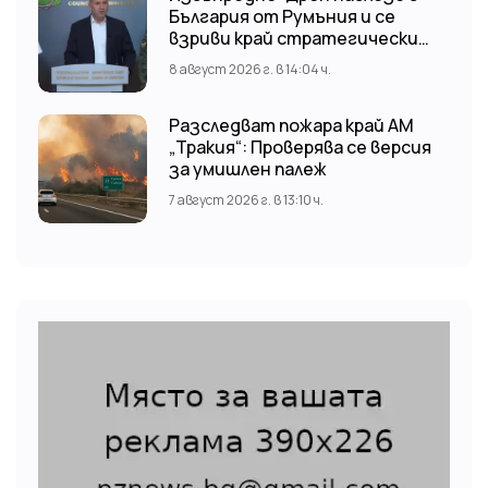
България от Румъния и се
взриви край стратегически
обект
8 август 2026 г. в 14:04 ч.
Разследват пожара край АМ
„Тракия“: Проверява се версия
за умишлен палеж
7 август 2026 г. в 13:10 ч.