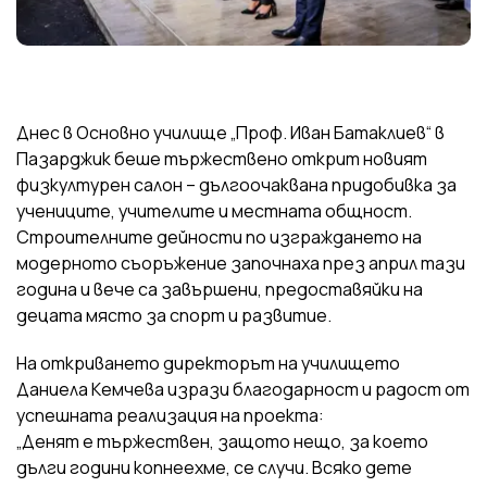
Днес в Основно училище „Проф. Иван Батаклиев“ в
Пазарджик беше тържествено открит новият
физкултурен салон – дългоочаквана придобивка за
учениците, учителите и местната общност.
Строителните дейности по изграждането на
модерното съоръжение започнаха през април тази
година и вече са завършени, предоставяйки на
децата място за спорт и развитие.
На откриването директорът на училището
Даниела Кемчева изрази благодарност и радост от
успешната реализация на проекта:
„Денят е тържествен, защото нещо, за което
дълги години копнеехме, се случи. Всяко дете