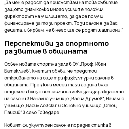
„За мен е радост да присъствам на това събитие,
защото знам колко много усилия е положил
директорът на училището, за да се получи
финансиране за този проект. Този салон е за вас,
децата, и вярвам, че в него ще се родят шампиони.“
Перспективи за спортното
развитие в общината
Освен новата спортна зала в ОУ „Проф. Иван
Батаклиев“, кметът обяви, че предстои
откриването на още три физкултурни салона в
общината. През юни месец тази година бяха
отделени близо пет милиона лева за изграждането
на салони в Начално училище „Васил Друмев“, Начално
училище „Васил Левски“ и Основно училище „Отец
Паисий“ в село Говедаре.
Новият физкултурен салон е поредна стъпка в