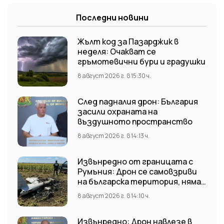
Последни новини
Жълт код за Пазарджик в
неделя: Очакват се
гръмотевични бури и градушки
8 август 2026 г. в 15:30 ч.
След падналия дрон: България
засили охраната на
въздушното пространство
8 август 2026 г. в 14:13 ч.
Извънредно от границата с
Румъния: Дрон се самовзриви
на българска територия, няма
щети
8 август 2026 г. в 14:10 ч.
Извънредно: Дрон навлезе в