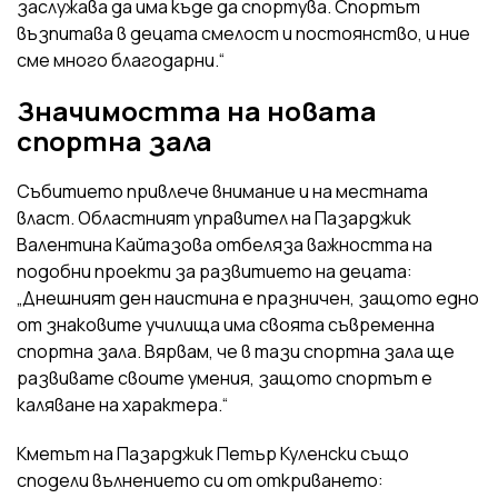
заслужава да има къде да спортува. Спортът
възпитава в децата смелост и постоянство, и ние
сме много благодарни.“
Значимостта на новата
спортна зала
Събитието привлече внимание и на местната
власт. Областният управител на Пазарджик
Валентина Кайтазова отбеляза важността на
подобни проекти за развитието на децата:
„Днешният ден наистина е празничен, защото едно
от знаковите училища има своята съвременна
спортна зала. Вярвам, че в тази спортна зала ще
развивате своите умения, защото спортът е
каляване на характера.“
Кметът на Пазарджик Петър Куленски също
сподели вълнението си от откриването: