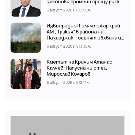
законови промени срещу риска
от наводнения
6 август 2026 г. в 13:56 ч.
Извънредно: Голям пожар край
АМ „Тракия“ в района на
Пазарджик – огънят обхвана и
лозови масиви
6 август 2026 г. в 13:36 ч.
Кметът на Кричим Атанас
Калчев: Напусна ни отец
Мирослав Коларов
6 август 2026 г. в 12:14 ч.