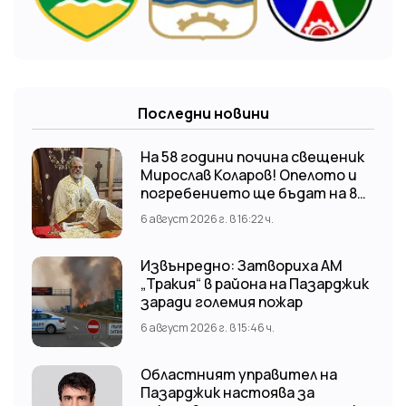
Последни новини
На 58 години почина свещеник
Мирослав Коларов! Опелото и
погребението ще бъдат на 8
август (събота) от 11:00 часа в
6 август 2026 г. в 16:22 ч.
храм “Св. Св. Козма и Дамян”, гр.
Кричим.
Извънредно: Затвориха АМ
„Тракия“ в района на Пазарджик
заради големия пожар
6 август 2026 г. в 15:46 ч.
Областният управител на
Пазарджик настоява за