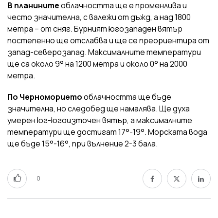
В планините
облачността ще е променлива и
често значителна, с валежи от дъжд, а над 1800
метра – от сняг. Бурният югозападен вятър
постепенно ще отслабва и ще се преориентира от
запад-северозапад. Максималните температури
ще са около 9° на 1200 метра и около 0° на 2000
метра.
По Черноморието
облачността ще бъде
значителна, но следобед ще намалява. Ще духа
умерен юг-югоизточен вятър, а максималните
температури ще достигат 17°-19°. Морската вода
ще бъде 15°-16°, при вълнение 2-3 бала.
0