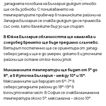
западната половина на България дъждът отново
ще се възобнови. С понижаването на
температурите привечер в планинските райони на
Западна България се очаква дъждът да се примесва
със сняг, като валежите бързо ще спират.
В Южна България облачността ще намалява и
следобед времето ще бъде предимно слънчево.
Вятърът постепенно ще се ориентира от запад-
северозапад и ще е до умерен, докато в източните
райони ще остане от юг-югоизток.
Минималните температури ще бъдат от 3° до
8°, а в Източна България – между 10° и 15°.
Максималните ще варират от 6°-7° в
северозападните райони до 18°-19° в
югоизточната част. В София се очаква минимална
температура около 5°, максимална – около 10°.