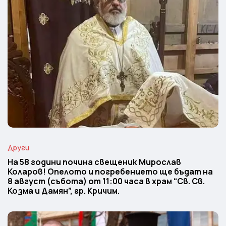
Други
На 58 години почина свещеник Мирослав
Коларов! Опелото и погребението ще бъдат на
8 август (събота) от 11:00 часа в храм “Св. Св.
Козма и Дамян”, гр. Кричим.