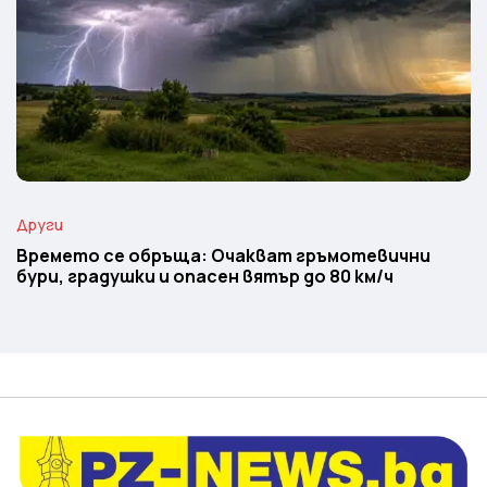
Други
Времето се обръща: Очакват гръмотевични
бури, градушки и опасен вятър до 80 км/ч