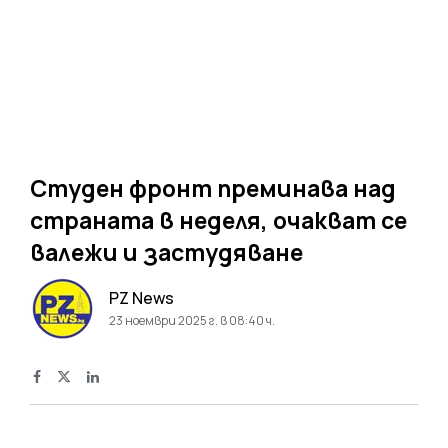
Студен фронт преминава над
страната в неделя, очакват се
валежи и застудяване
PZ News
23 ноември 2025 г. в 08:40 ч.