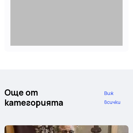
Още от
Виж
категорията
всички