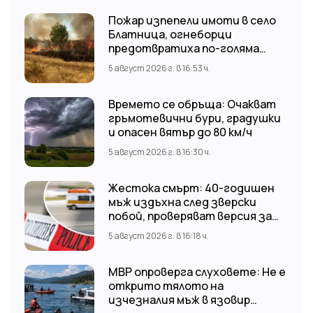
Пожар изпепели имоти в село
Блатница, огнеборци
предотвратиха по-голяма
трагедия
5 август 2026 г. в 16:53 ч.
Времето се обръща: Очакват
гръмотевични бури, градушки
и опасен вятър до 80 км/ч
5 август 2026 г. в 16:30 ч.
Жестока смърт: 40-годишен
мъж издъхна след зверски
побой, проверяват версия за
нападение от тийнейджъри
5 август 2026 г. в 16:18 ч.
МВР опроверга слуховете: Не е
открито тялото на
изчезналия мъж в язовир