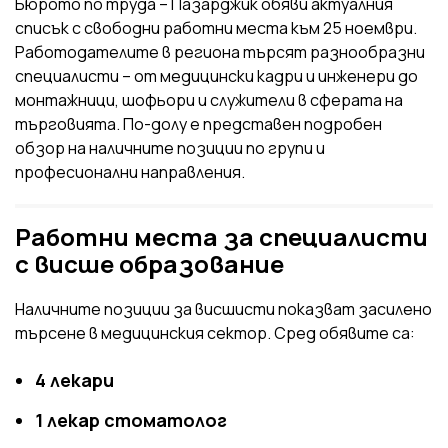
Бюрото по труда – Пазарджик обяви актуалния
списък с свободни работни места към 25 ноември.
Работодателите в региона търсят разнообразни
специалисти – от медицински кадри и инженери до
монтажници, шофьори и служители в сферата на
търговията. По-долу е представен подробен
обзор на наличните позиции по групи и
професионални направления.
Работни места за специалисти
с висше образование
Наличните позиции за висшисти показват засилено
търсене в медицинския сектор. Сред обявите са:
4 лекари
1 лекар стоматолог