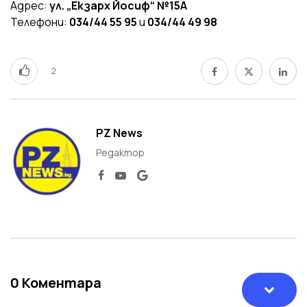
Адрес:
ул. „Екзарх Йосиф“ №15А
Телефони:
034/44 55 95
и
034/44 49 98
2
PZ News
Редактор
0
Коментара