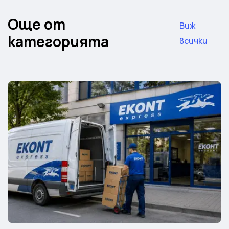
Още от
Виж
категорията
всички