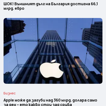
ШОК! Външният дълг на България достигна 66,1
млрд. евро
Бизнес
Apple може да загуби над 360 млрд. долара само
за ден – ето какво стои зад срива