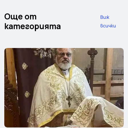
Още от
Виж
категорията
всички