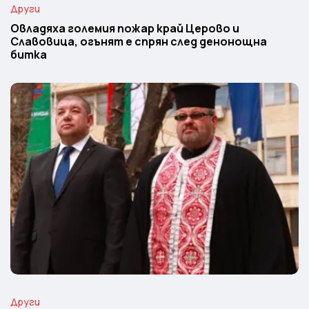
Други
Овладяха големия пожар край Церово и
Славовица, огънят е спрян след денонощна
битка
Други