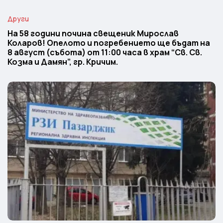
Други
На 58 години почина свещеник Мирослав
Коларов! Опелото и погребението ще бъдат на
8 август (събота) от 11:00 часа в храм “Св. Св.
Козма и Дамян”, гр. Кричим.