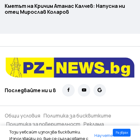
Кметът на Кричим Атанас Калчев: Напусна ни
отец Мирослав Коларов
Последвайте ни и в
Общи условия
Политика за бисквитките
Политика за поверителност
Реклама
Този уебсайт използва бисквитки.
Разбрах
Научете
Всички права запазени ©
2026
Използвайки го, вие се съгласявате с