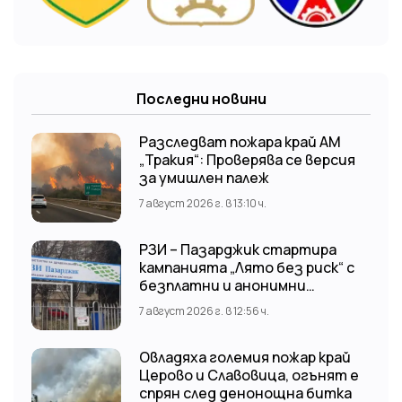
Последни новини
Разследват пожара край АМ
„Тракия“: Проверява се версия
за умишлен палеж
7 август 2026 г. в 13:10 ч.
РЗИ – Пазарджик стартира
кампанията „Лято без риск“ с
безплатни и анонимни
изследвания за ХИВ
7 август 2026 г. в 12:56 ч.
Овладяха големия пожар край
Церово и Славовица, огънят е
спрян след денонощна битка