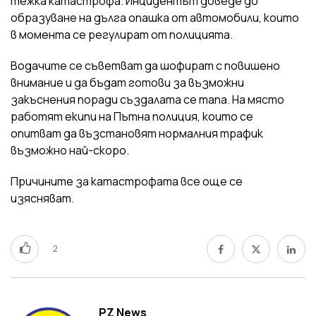
тежка катастрофа. Инцидентът доведе до
образуване на дълга опашка от автомобили, които
в момента се регулират от полицията.
Водачите се съветват да шофират с повишено
внимание и да бъдат готови за възможни
закъснения поради създалата се тапа. На място
работят екипи на Пътна полиция, които се
опитват да възстановят нормалния трафик
възможно най-скоро.
Причините за катастрофата все още се
изясняват.
2
PZ News