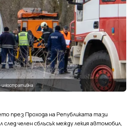
е илюстративна
то през Прохода на Републиката тази
 след челен сблъсък между лекия автомобил,