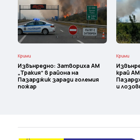
Крими
Крими
Извънредно: Затвориха АМ
Извънре
„Тракия“ в района на
край АМ
Пазарджик заради големия
Пазардж
пожар
и лозов