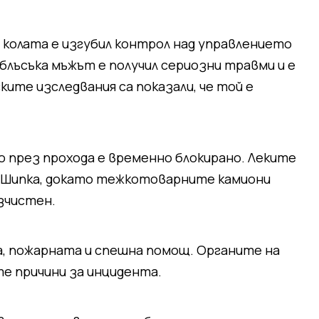
колата е изгубил контрол над управлението
сблъсъка мъжът е получил сериозни травми и е
ите изследвания са показали, че той е
през прохода е временно блокирано. Леките
 Шипка, докато тежкотоварните камиони
зчистен.
а, пожарната и спешна помощ. Органите на
е причини за инцидента.