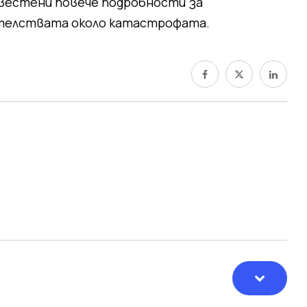
повестени повече подробности за
ятелствата около катастрофата.