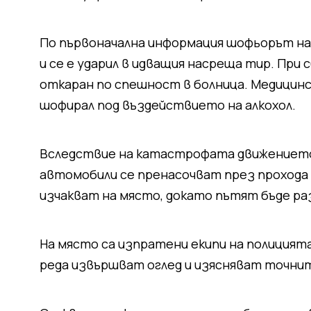
По първоначална информация шофьорът на 
и се е ударил в идващия насреща тир. При 
откаран по спешност в болница. Медицинск
шофирал под въздействието на алкохол.
Вследствие на катастрофата движението 
автомобили се пренасочват през прохода
изчакват на място, докато пътят бъде ра
На място са изпратени екипи на полицият
реда извършват оглед и изясняват точнит