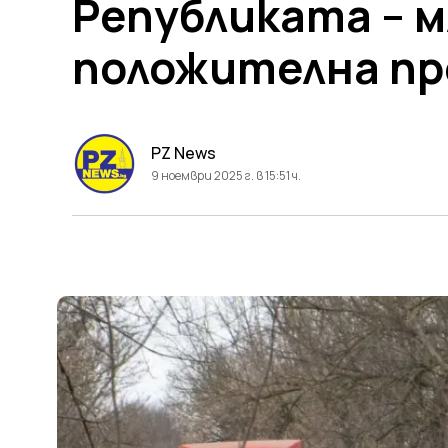
Републиката – м
положителна про
PZ News
9 ноември 2025 г. в 15:51 ч.