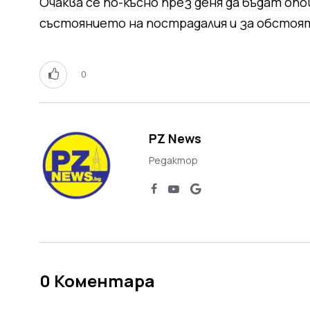
Очаква се по-късно през деня да бъдат о
състоянието на пострадалия и за обсто
0
PZ News
Редактор
0
Коментара