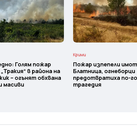
Крими
дно: Голям пожар
Пожар изпепели имот
 „Тракия“ в района на
Блатница, огнеборци
ик – огънят обхвана
предотвратиха по-г
и масиви
трагедия