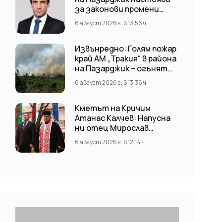
за законови промени
срещу риска от
6 август 2026 г. в 13:56 ч.
наводнения
Извънредно: Голям пожар
край АМ „Тракия“ в района
на Пазарджик – огънят
обхвана и лозови масиви
6 август 2026 г. в 13:36 ч.
Кметът на Кричим
Атанас Калчев: Напусна
ни отец Мирослав
Коларов
6 август 2026 г. в 12:14 ч.