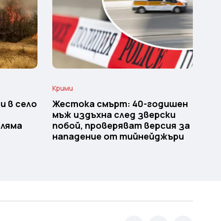
Крими
и в село
Жестока смърт: 40-годишен
мъж издъхна след зверски
оляма
побой, проверяват версия за
нападение от тийнейджъри