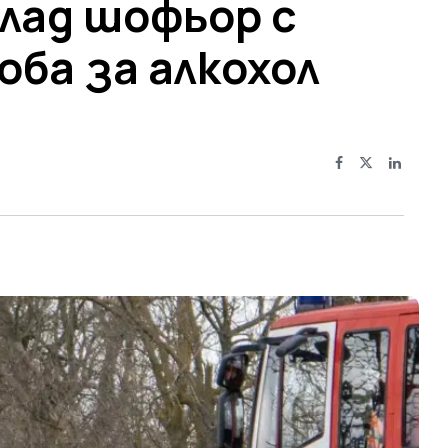
лад шофьор с
ба за алкохол