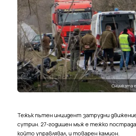
Снимката 
Тежък пътен инцидент затрудни движение
сутрин. 27-годишен мъж е тежко пострадал
който управлявал, и товарен камион.