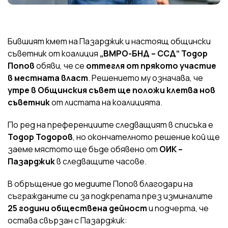
Бившият кмет на Пазарджик и настоящ общински
съветник от коалиция
„ВМРО-БНД – ССД“
Тодор
Попов
обяви, че се
оттегля от прякото участие
в местната власт
. Решението му означава, че
утре в Общинския съвет ще положи клетва нов
съветник
от листата на коалицията.
По ред на преференциите следващият в списъка е
Тодор Тодоров
, но окончателното решение кой ще
заеме мястото ще бъде обявено от
ОИК –
Пазарджик
в следващите часове.
В обръщение до медиите Попов благодари на
съгражданите си за подкрепата през изминалите
25 години обществена дейност
и подчерта, че
остава свързан с Пазарджик: