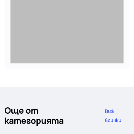
Още от
Виж
категорията
всички