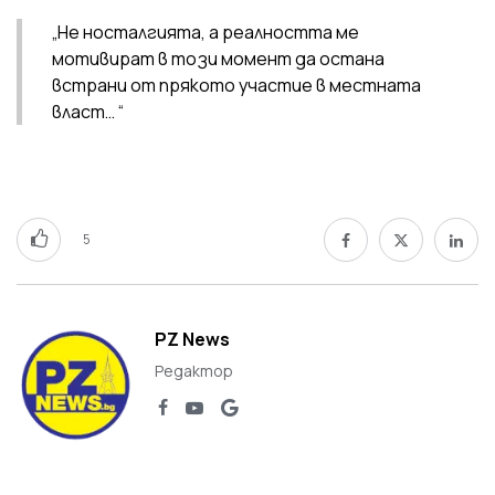
„Не носталгията, а реалността ме
мотивират в този момент да остана
встрани от прякото участие в местната
власт… “
5
PZ News
Редактор