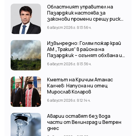
Областният управител на
Пазарджик настоява за
законови промени срещу риска
от наводнения
6 август 2026 г. в 13:56 ч.
Извънредно: Голям пожар край
АМ „Тракия“ в района на
Пазарджик – огънят обхвана и
лозови масиви
6 август 2026 г. в 13:36 ч.
Кметът на Кричим Атанас
Калчев: Напусна ни отец
Мирослав Коларов
6 август 2026 г. в 12:14 ч.
Аварии оставят без вода
части от Велинград и Ветрен
днес