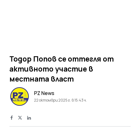
Тодор Попов се оттегля от
активното участие в
местната власт
PZ News
22 октомври 2025 г. в 15:43 ч.