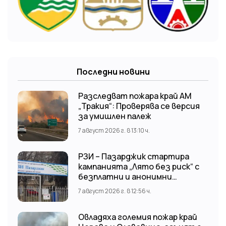
Последни новини
Разследват пожара край АМ
„Тракия“: Проверява се версия
за умишлен палеж
7 август 2026 г. в 13:10 ч.
РЗИ – Пазарджик стартира
кампанията „Лято без риск“ с
безплатни и анонимни
изследвания за ХИВ
7 август 2026 г. в 12:56 ч.
Овладяха големия пожар край