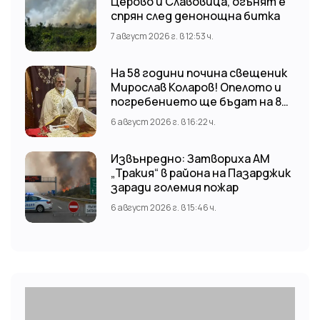
Церово и Славовица, огънят е
спрян след денонощна битка
7 август 2026 г. в 12:53 ч.
На 58 години почина свещеник
Мирослав Коларов! Опелото и
погребението ще бъдат на 8
август (събота) от 11:00 часа в
6 август 2026 г. в 16:22 ч.
храм “Св. Св. Козма и Дамян”, гр.
Кричим.
Извънредно: Затвориха АМ
„Тракия“ в района на Пазарджик
заради големия пожар
6 август 2026 г. в 15:46 ч.