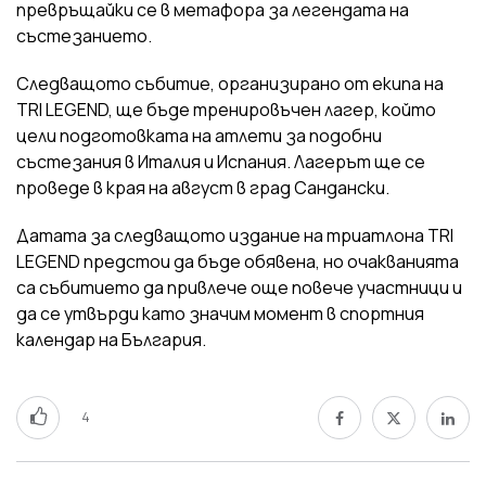
превръщайки се в метафора за легендата на
състезанието.
Следващото събитие, организирано от екипа на
TRI LEGEND, ще бъде тренировъчен лагер, който
цели подготовката на атлети за подобни
състезания в Италия и Испания. Лагерът ще се
проведе в края на август в град Сандански.
Датата за следващото издание на триатлона TRI
LEGEND предстои да бъде обявена, но очакванията
са събитието да привлече още повече участници и
да се утвърди като значим момент в спортния
календар на България.
4