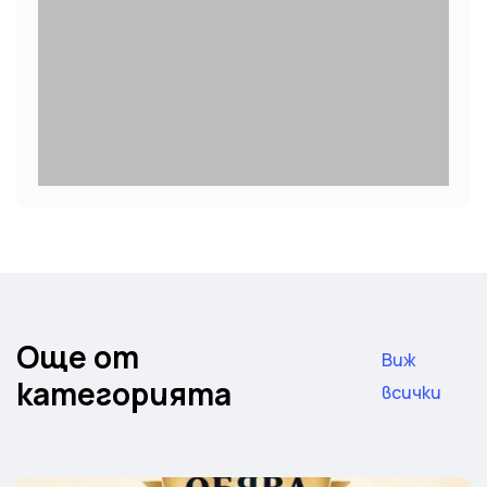
Още от
Виж
категорията
всички