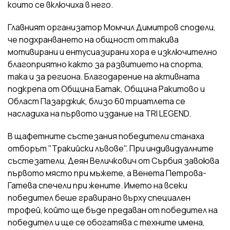
които се включиха в него.
Главният организатор Момчил Димитров сподели,
че подхранването на общност от такива
мотивирани и ентусиазирани хора е изключително
благоприятно както за развитието на спорта,
така и за региона. Благодарение на активната
подкрепа от Община Батак, Община Ракитово и
Област Пазарджик, близо 60 триатлета се
насладиха на първото издание на TRI LEGEND.
В щафетните състезания победители станаха
отборът "Тракийски лъвове". При индивидуалните
състезатели, Деян Величкович от Сърбия завоюва
първото място при мъжете, а Венета Петрова-
Гатева спечели при жените. Името на всеки
победител беше гравирано върху специален
трофей, който ще бъде предаван от победител на
победител и ще се обогатява с техните имена,