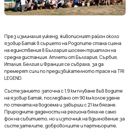
През изминалия уикенд, живописният район около
язовир Батак в сърцето на Родопите стана сцена
на единствения в България шосеен триатлон на
средна дистанция. Атлети от България, Сърбия,
Италия, Белгия и Франция се събраха, за да
премерят сили по предизвикателното трасе на TRI
LEGEND.
Състезанието започна с 1,9 км плуване във водите
на язовир Батак, последвано от 90 км колоездене
по стената на водоема и завърши с 21 км бягане.
Природните дадености на региона бяха не само
фон на събитието, но и източник на вдъхновение за
състезателите, доброволците и партньорите,