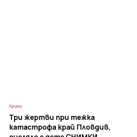
Крими
Три жертви при тежка
катастрофа край Пловдив,
оцеляло е дете СНИМКИ