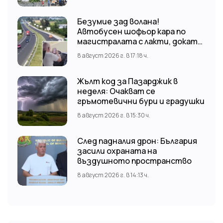
Николай отслужи опелото
Безумие зад волана!
Автобусен шофьор кара по
магистралата с лакти, докато
гледа TikTok
8 август 2026 г. в 17:18 ч.
Жълт код за Пазарджик в
неделя: Очакват се
гръмотевични бури и градушки
8 август 2026 г. в 15:30 ч.
След падналия дрон: България
засили охраната на
въздушното пространство
8 август 2026 г. в 14:13 ч.