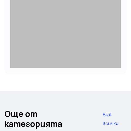
Още от
Виж
категорията
всички