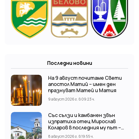
Последни новини
На 9 август почитаме Свети
апостол Матий – имен ден
празнуват Матей и Матия
9 август 2026 г. в 09:23 ч.
Със сълзи и камбанен звън
изпратиха отец Мирослав
Коларов в последния му път –
Пловдивският митрополит
8 август 2026 г. в 19:55 ч.