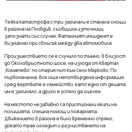
Тежка катастрофа с три загинали е станала снощи
в района на Пловдив, съобщиха източници,
запознати със случая. Фаталният инцидент е
възникнал при сблъсък между два автомобила.
Произшествието се е случило по тъмно, в близост
до Околовръстното шосе, на изхода от квартал
„Коматево“ по стария път към село Марково. По
първоначална, все още непотвърдена информация,
сред жертвите е семейство, като едно от децата
им е загинало, а друго е успяло да оцелее.
На мястото незабавно са пристигнали екипи на
полицията, спешна помощ и пожарната.
Движението в района е било временно спряно,
докато трае огледът и разчистването на