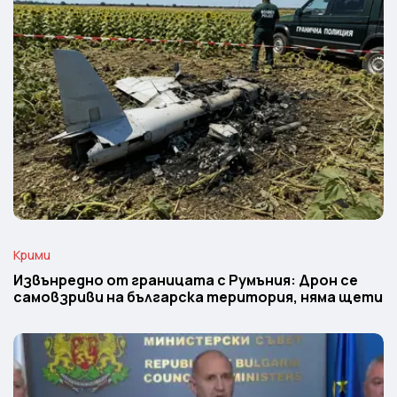
Крими
Извънредно от границата с Румъния: Дрон се
самовзриви на българска територия, няма щети