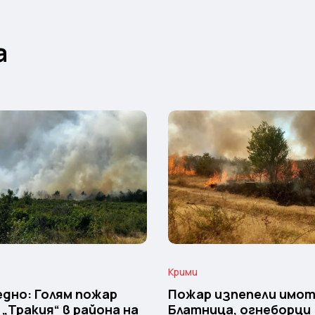
а
Крими
дно: Голям пожар
Пожар изпепели имот
 „Тракия“ в района на
Блатница, огнеборци