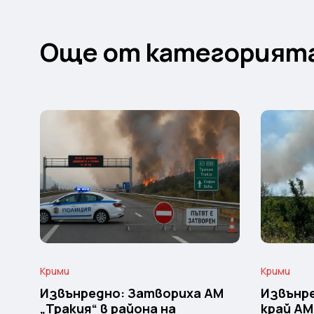
Още от категорият
Крими
Крими
Извънредно: Затвориха АМ
Извънре
„Тракия“ в района на
край АМ