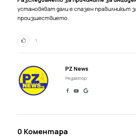
установяват дали е спазен правилникът за
произшествието.
1
PZ News
Редактор
0
Коментара