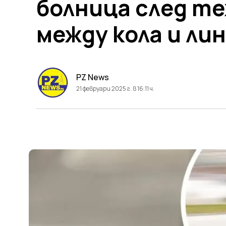
болница след т
между кола и ли
PZ News
21 февруари 2025 г. в 16:11 ч.