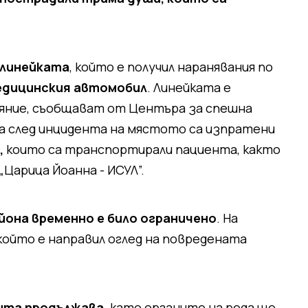
 линейката
, който е получил наранявания по
едицинския автомобил
. Линейката е
яние, съобщават от Центъра за спешна
а след инцидента на мястото са изпратени
,
които са транспортирали пациента, както
„Царица Йоанна - ИСУЛ”.
она временно е било ограничено
. На
ойто е направил оглед на повредената
нта продължава,
като органите на реда ще