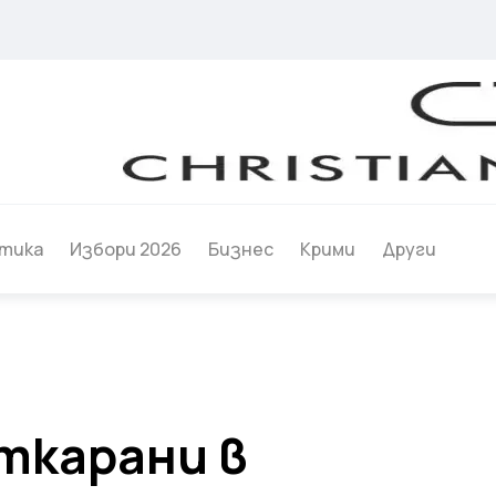
тика
Избори 2026
Бизнес
Крими
Други
ткарани в