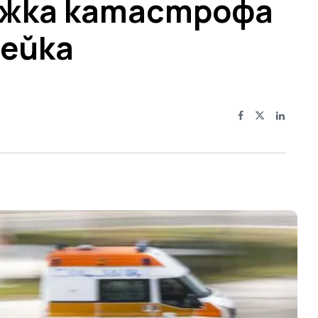
ежка катастрофа
нейка