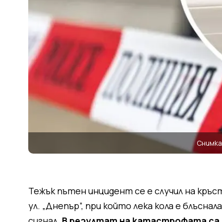
Снимк
Тежък пътен инцидент се е случил на кръс
ул. „Днепър”, при който лека кола е блъсна
сигнал.
В резултат на катастрофата са 