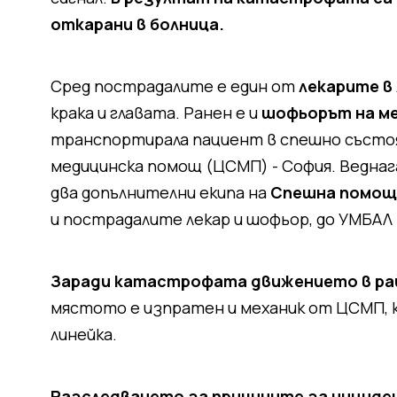
откарани в болница.
Сред пострадалите е един от
лекарите в
крака и главата. Ранен е и
шофьорът на м
транспортирала пациент в спешно състо
медицинска помощ (ЦСМП) - София. Веднаг
два допълнителни екипа на
Спешна помощ
и пострадалите лекар и шофьор, до УМБАЛ 
Заради катастрофата движението в рай
мястото е изпратен и механик от ЦСМП, к
линейка.
Разследването за причините за инциде