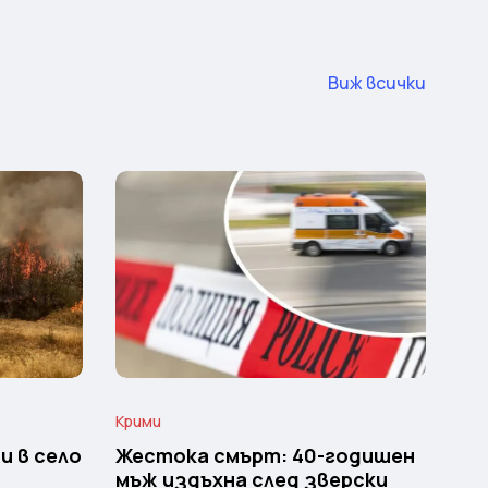
Виж всички
Крими
и в село
Жестока смърт: 40-годишен
мъж издъхна след зверски