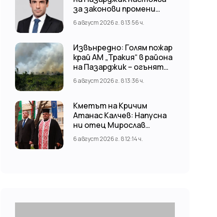
за законови промени
срещу риска от
6 август 2026 г. в 13:56 ч.
наводнения
Извънредно: Голям пожар
край АМ „Тракия“ в района
на Пазарджик – огънят
обхвана и лозови масиви
6 август 2026 г. в 13:36 ч.
Кметът на Кричим
Атанас Калчев: Напусна
ни отец Мирослав
Коларов
6 август 2026 г. в 12:14 ч.