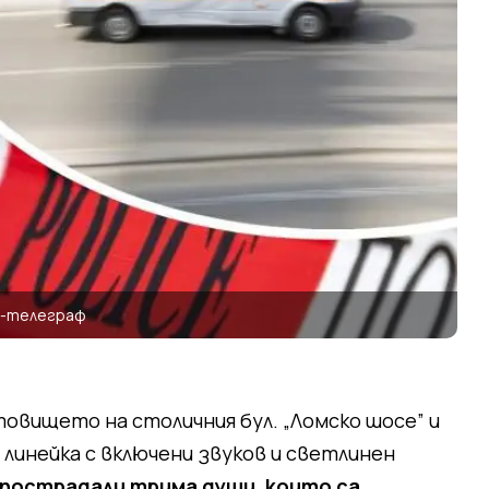
а-телеграф
товището на столичния бул. „Ломско шосе” и
ла линейка с включени звуков и светлинен
пострадали трима души, които са