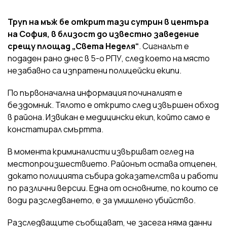
Труп на мъж бе открит тази сутрин в центъра
на София, в близост до известно заведение
срещу площад „Света Неделя“
. Сигналът е
подаден рано днес в 5-о РПУ, след което на място
незабавно са изпратени полицейски екипи.
По първоначална информация починалият е
бездомник. Тялото е открито след извършен обход
в района. Извикан е медицински екип, който само е
констатирал смъртта.
В момента криминалисти извършват оглед на
местопроизшествието. Районът остава отцепен,
докато полицията събира доказателства и работи
по различни версии. Една от основните, по които се
води разследването, е за умишлено убийство.
Разследващите съобщават, че засега няма данни