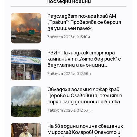
Последни новини
Разследват пожара край АМ
„Тракия“: Проверява се версия
за умишлен палеж
7 август 2026 г. в 13:10 ч.
РЗИ – Пазарджик стартира
кампанията „Лято без риск“ с
безплатни и анонимни
изследвания за ХИВ
7 август 2026 г. в 12:56 ч.
Овладяха големия пожар край
Церово и Славовица, огънят е
спрян след денонощна битка
7 август 2026 г. в 12:53 ч.
На 58 години почина свещеник
Мирослав Коларов! Опелото и