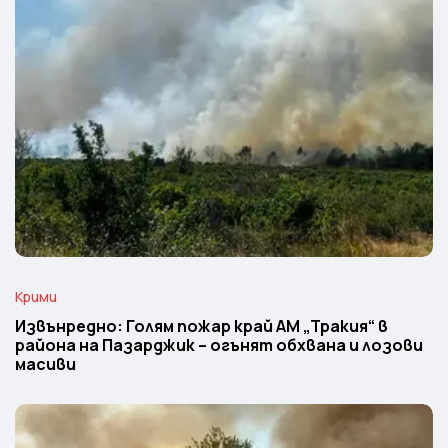
Крими
Извънредно: Голям пожар край АМ „Тракия“ в
района на Пазарджик – огънят обхвана и лозови
масиви