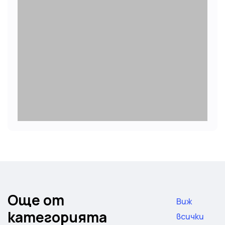
Още от
Виж
категорията
всички