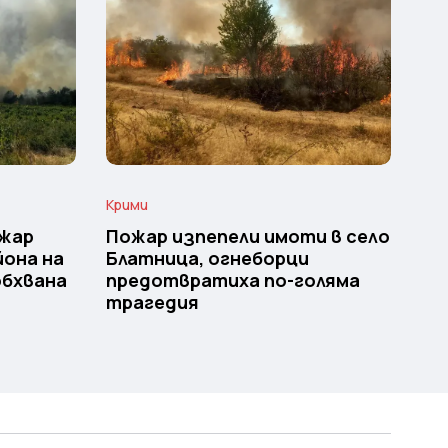
Крими
ожар
Пожар изпепели имоти в село
йона на
Блатница, огнеборци
обхвана
предотвратиха по-голяма
трагедия