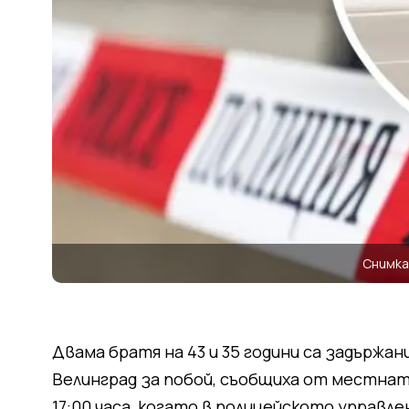
Снимк
Двама братя на 43 и 35 години са задържа
Велинград за побой, съобщиха от местнат
17:00 часа, когато в полицейското управле