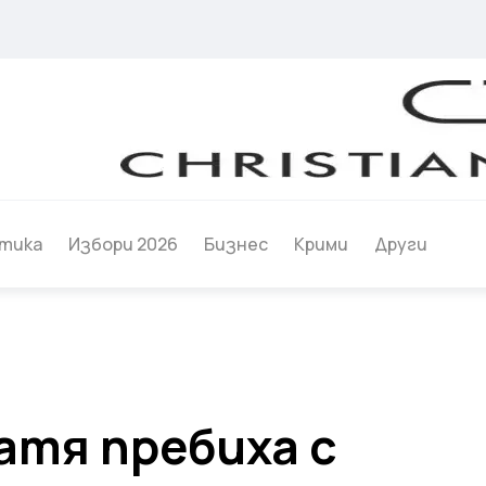
тика
Избори 2026
Бизнес
Крими
Други
атя пребиха с