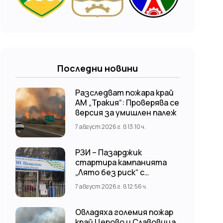
Последни новини
Разследват пожара край
АМ „Тракия“: Проверява се
версия за умишлен палеж
7 август 2026 г. в 13:10 ч.
РЗИ – Пазарджик
стартира кампанията
„Лято без риск“ с
безплатни и анонимни
7 август 2026 г. в 12:56 ч.
изследвания за ХИВ
Овладяха големия пожар
край Церово и Славовица,