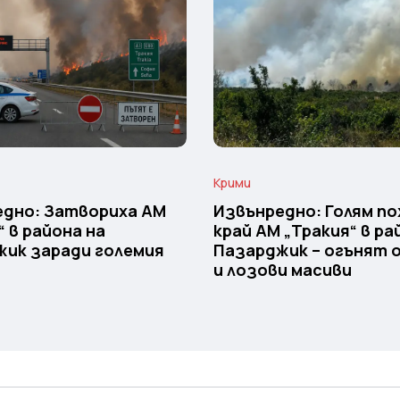
Крими
едно: Затвориха АМ
Извънредно: Голям п
“ в района на
край АМ „Тракия“ в ра
ик заради големия
Пазарджик – огънят 
и лозови масиви