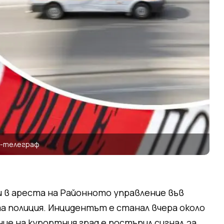
а-телеграф
ни в ареста на Районното управление във
а полиция. Инцидентът е станал вчера около
ние на курортния град е постъпил сигнал за