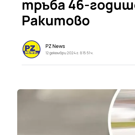
тръба 46-годиш
Ракитово
PZ News
12 декември 2024 г. в 15:51 ч.