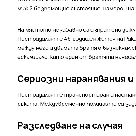
мъж в безпомощно състояние, намерен на 
На мястото незабавно са изпратени дежу
Пострадалият е 46-годишен жител на Ракит
между него и двамата братя е възникнал 
ескалирало, като един от братята нанесъ
Сериозни наранявания и
Пострадалият е транспортиран и настане
ръката. Междувременно полицаите са задъ
Разследване на случая