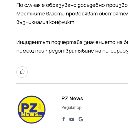
По случая е образувано досъдебно произв
Местните власти проверяват обстоятелс
възникналия конфликт.
Инцидентът подчертава значението на бъ
помощ при предотвратяване на по-сериоз
1
PZ News
Редактор