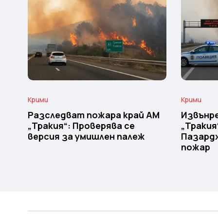
Крими
Крими
Разследват пожара край АМ
Извънр
„Тракия“: Проверява се
„Тракия
версия за умишлен палеж
Пазардж
пожар