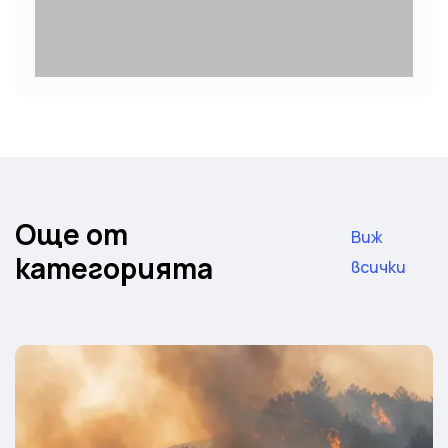
Още от
Виж
категорията
всички