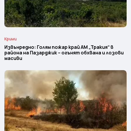
Крими
Извънредно: Голям пожар край АМ „Тракия“ в
района на Пазарджик – огънят обхвана и лозови
масиви