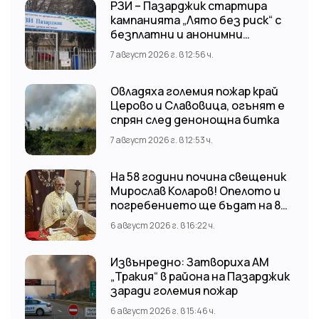
РЗИ – Пазарджик стартира
кампанията „Лято без риск“ с
безплатни и анонимни
изследвания за ХИВ
7 август 2026 г. в 12:56 ч.
Овладяха големия пожар край
Церово и Славовица, огънят е
спрян след денонощна битка
7 август 2026 г. в 12:53 ч.
На 58 години почина свещеник
Мирослав Коларов! Опелото и
погребението ще бъдат на 8
август (събота) от 11:00 часа в
6 август 2026 г. в 16:22 ч.
храм “Св. Св. Козма и Дамян”, гр.
Кричим.
Извънредно: Затвориха АМ
„Тракия“ в района на Пазарджик
заради големия пожар
6 август 2026 г. в 15:46 ч.