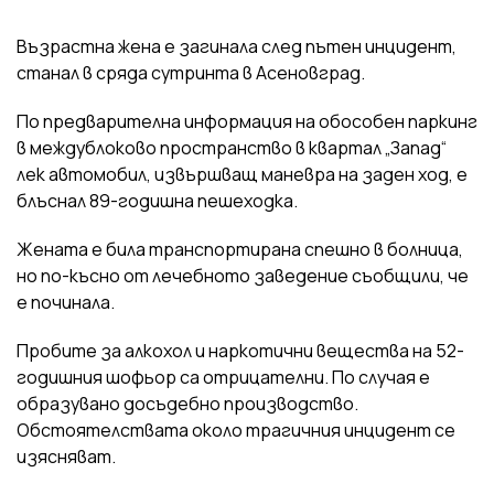
Възрастна жена е загинала след пътен инцидент,
станал в сряда сутринта в Асеновград.
По предварителна информация на обособен паркинг
в междублоково пространство в квартал „Запад“
лек автомобил, извършващ маневра на заден ход, е
блъснал 89-годишна пешеходка.
Жената е била транспортирана спешно в болница,
но по-късно от лечебното заведение съобщили, че
е починала.
Пробите за алкохол и наркотични вещества на 52-
годишния шофьор са отрицателни. По случая е
образувано досъдебно производство.
Обстоятелствата около трагичния инцидент се
изясняват.