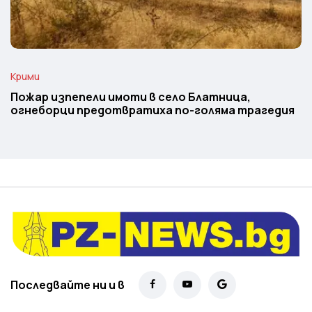
Крими
Пожар изпепели имоти в село Блатница,
огнеборци предотвратиха по-голяма трагедия
Последвайте ни и в