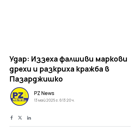
Удар: Иззеха фалшиви маркови
дрехи и разкриха кражба в
Пазарджишко
PZ News
13 май 2025 г. в 13:20 ч.