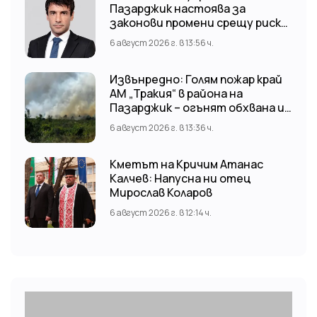
Пазарджик настоява за
законови промени срещу риска
от наводнения
6 август 2026 г. в 13:56 ч.
Извънредно: Голям пожар край
АМ „Тракия“ в района на
Пазарджик – огънят обхвана и
лозови масиви
6 август 2026 г. в 13:36 ч.
Кметът на Кричим Атанас
Калчев: Напусна ни отец
Мирослав Коларов
6 август 2026 г. в 12:14 ч.