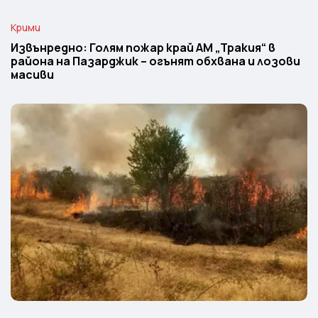
Крими
Извънредно: Голям пожар край АМ „Тракия“ в
района на Пазарджик – огънят обхвана и лозови
масиви