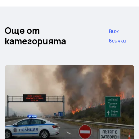
Още от
Виж
категорията
всички