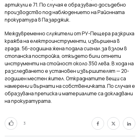
артикули е 71. По случая е образувано досъдебно
производство под наблюдението на Районната
прокуратура в Пазарджик.
Междувременно служители от РУ-Пещера разкриха
кражба на електроинструменти, извършена в
града. 56-годишна жена подала сигнал за взлом в
стопанска постройка, откъдето били отнети
инструменти на стойност около 350 лева. В хода на
разследването е установен извършителят — 20-
годишен местен жител. Откраднатите вещи са
намерени и върнати на собственичката. По случая е
образувана преписка и материалите са докладвани
на прокуратурата.
3