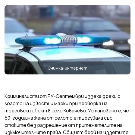
Снимка-интернет
Криминалисти от РУ-Септември иззеха дрехи с
логото на известни марки при проверка на
търговски обект в село Ковачево. Установено е, че
50-годишна жена от селото е търгувала със
стоките без разрешение от притежателите на
изключителните права. Общият брой на иззетите