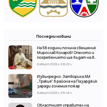
Последни новини
На 58 години почина свещеник
Мирослав Коларов! Опелото и
погребението ще бъдат на 8
август (събота) от 11:00 часа в
6 август 2026 г. в 16:22 ч.
храм “Св. Св. Козма и Дамян”, гр.
Кричим.
Извънредно: Затвориха АМ
„Тракия“ в района на Пазарджик
заради големия пожар
6 август 2026 г. в 15:46 ч.
Областният управител на