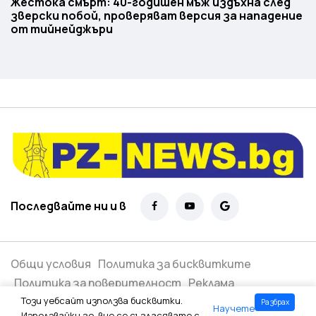
Жестока смърт: 40-годишен мъж издъхна след
зверски побой, проверяват версия за нападение
от тийнейджъри
Последвайте ни и в
Общи условия
Политика за бисквитките
Политика за поверителност
Реклама
Този уебсайт използва бисквитки.
Разбрах
Научете
Всички права запазени ©
2026
Използвайки го, вие се съгласявате с