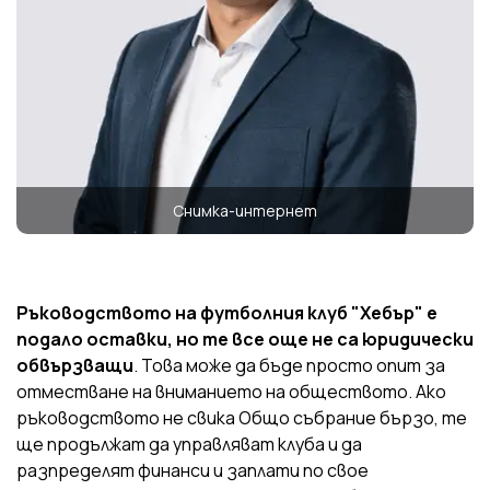
Снимка-интернет
Ръководството на футболния клуб "Хебър" е
подало оставки, но те все още не са юридически
обвързващи
. Това може да бъде просто опит за
отместване на вниманието на обществото. Ако
ръководството не свика Общо събрание бързо, те
ще продължат да управляват клуба и да
разпределят финанси и заплати по свое