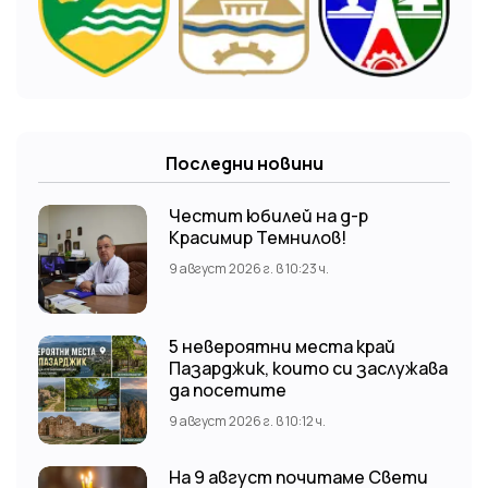
Последни новини
Честит юбилей на д-р
Красимир Темнилов!
9 август 2026 г. в 10:23 ч.
5 невероятни места край
Пазарджик, които си заслужава
да посетите
9 август 2026 г. в 10:12 ч.
На 9 август почитаме Свети