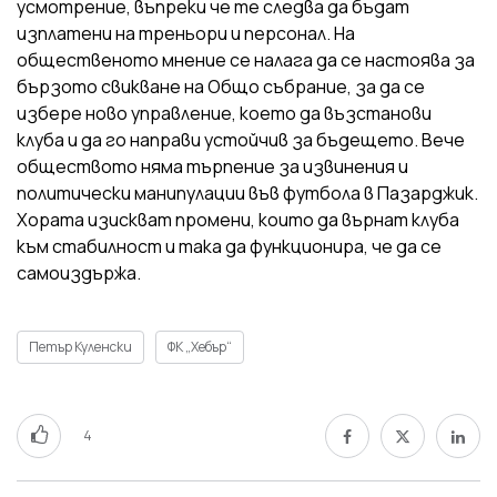
усмотрение, въпреки че те следва да бъдат
изплатени на треньори и персонал. На
общественото мнение се налага да се настоява за
бързото свикване на Общо събрание, за да се
избере ново управление, което да възстанови
клуба и да го направи устойчив за бъдещето. Вече
обществото няма търпение за извинения и
политически манипулации във футбола в Пазарджик.
Хората изискват промени, които да върнат клуба
към стабилност и така да функционира, че да се
самоиздържа.
Петър Куленски
ФК „Хебър“
4