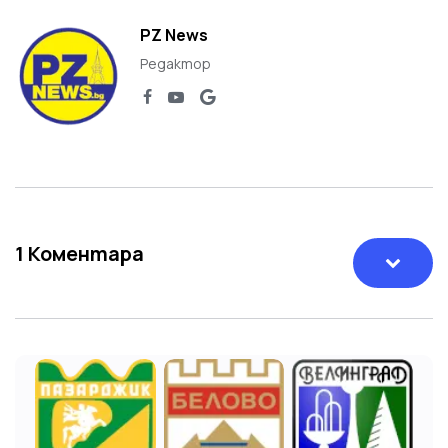
PZ News
Редактор
1
Коментара