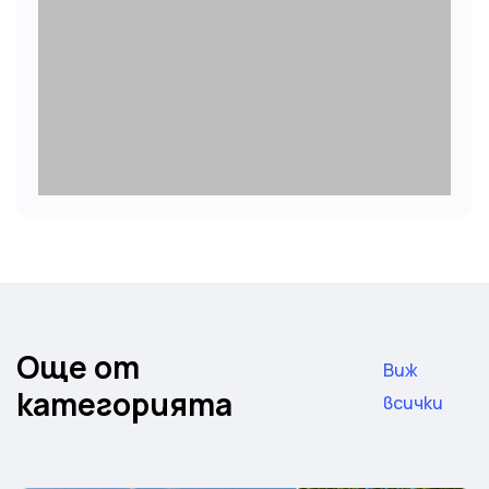
Още от
Виж
категорията
всички