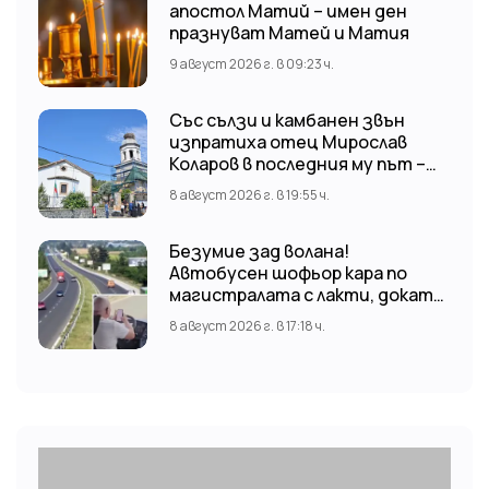
апостол Матий – имен ден
празнуват Матей и Матия
9 август 2026 г. в 09:23 ч.
Със сълзи и камбанен звън
изпратиха отец Мирослав
Коларов в последния му път –
Пловдивският митрополит
8 август 2026 г. в 19:55 ч.
Николай отслужи опелото
Безумие зад волана!
Автобусен шофьор кара по
магистралата с лакти, докато
гледа TikTok
8 август 2026 г. в 17:18 ч.