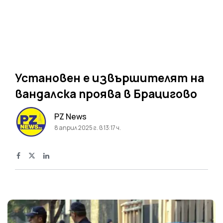
Установен е извършителят на
вандалска проява в Брацигово
PZ News
8 април 2025 г. в 13:17 ч.