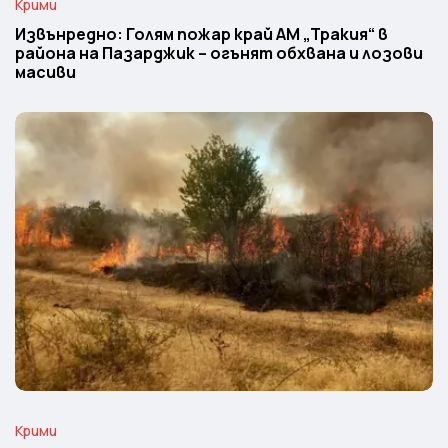
Крими
Извънредно: Голям пожар край АМ „Тракия“ в
района на Пазарджик – огънят обхвана и лозови
масиви
Крими