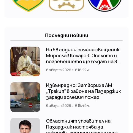
Последни новини
На 58 години почина свещеник
Мирослав Коларов! Опелото и
погребението ще бъдат на 8
август (събота) от 11:00 часа в
6 август 2026 г. в 16:22 ч.
храм “Св. Св. Козма и Дамян”, гр.
Кричим.
Извънредно: Затвориха АМ
„Тракия“ в района на Пазарджик
заради големия пожар
6 август 2026 г. в 15:46 ч.
Областният управител на
Пазарджик настоява за
законови промени срещу риска