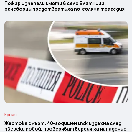
Пожар изпепели имоти в село Блатница,
огнеборци предотвратиха по-голяма трагедия
Крими
Жестока смърт: 40-годишен мъж издъхна след
зверски побой, проверяват версия за нападение