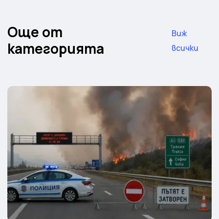
Още от
Виж
категорията
всички