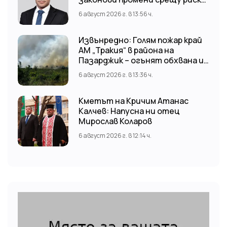
от наводнения
6 август 2026 г. в 13:56 ч.
Извънредно: Голям пожар край
АМ „Тракия“ в района на
Пазарджик – огънят обхвана и
лозови масиви
6 август 2026 г. в 13:36 ч.
Кметът на Кричим Атанас
Калчев: Напусна ни отец
Мирослав Коларов
6 август 2026 г. в 12:14 ч.