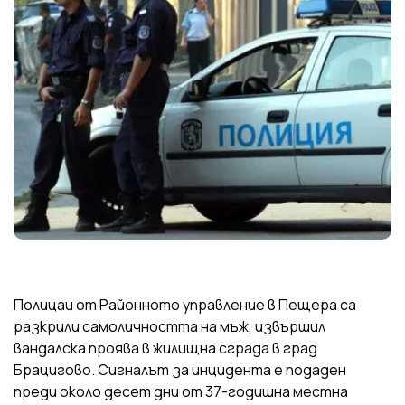
Полицаи от Районното управление в Пещера са
разкрили самоличността на мъж, извършил
вандалска проява в жилищна сграда в град
Брацигово. Сигналът за инцидента е подаден
преди около десет дни от 37-годишна местна