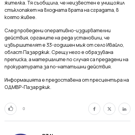
жителка. Тя съобщила, че неизвестен е унищожил
стъклопакет на входната врата на сградата, в
която живее.
След проведени оперативно-издирвателни
действия, органите на реда установили, че
извършителят е 33-годишен мъж от село Ивайло,
област Пазарджик. Срещу него е образувана
преписка, а материалите по случая са предадени на
прокуратурата за по-нататъшни действия.
Информацията е предоставена от пресцентъра на
ОДМВР-Пазарджик.
0