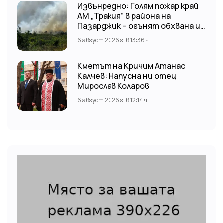
Извънредно: Голям пожар край
АМ „Тракия“ в района на
Пазарджик – огънят обхвана и
лозови масиви
6 август 2026 г. в 13:36 ч.
Кметът на Кричим Атанас
Калчев: Напусна ни отец
Мирослав Коларов
6 август 2026 г. в 12:14 ч.