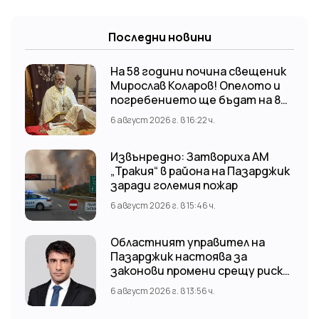
Последни новини
На 58 години почина свещеник
Мирослав Коларов! Опелото и
погребението ще бъдат на 8
август (събота) от 11:00 часа в
6 август 2026 г. в 16:22 ч.
храм “Св. Св. Козма и Дамян”, гр.
Кричим.
Извънредно: Затвориха АМ
„Тракия“ в района на Пазарджик
заради големия пожар
6 август 2026 г. в 15:46 ч.
Областният управител на
Пазарджик настоява за
законови промени срещу риска
от наводнения
6 август 2026 г. в 13:56 ч.