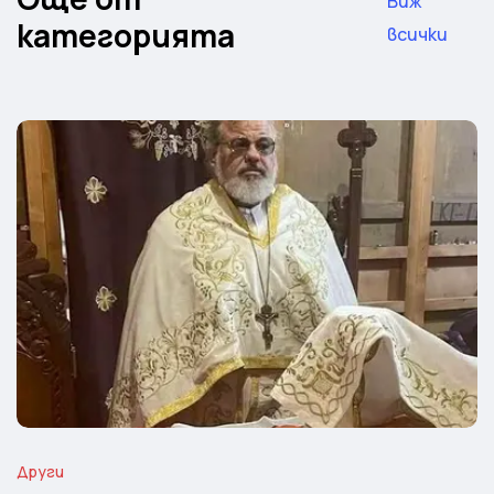
Виж
категорията
всички
Други