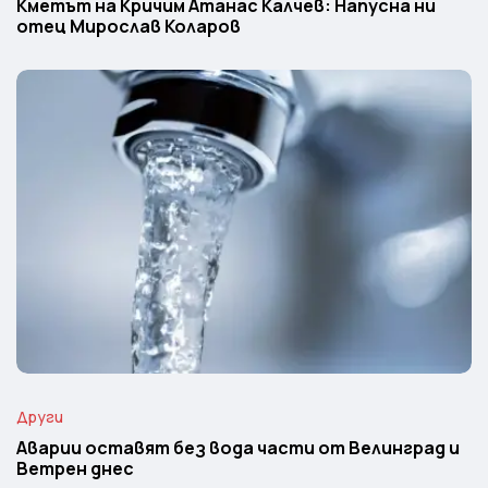
Кметът на Кричим Атанас Калчев: Напусна ни
отец Мирослав Коларов
Други
Аварии оставят без вода части от Велинград и
Ветрен днес