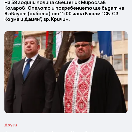
На 58 години почина свещеник Мирослав
Коларов! Опелото и погребението ще бъдат на
8 август (събота) от 11:00 часа в храм “Св. Св.
Козма и Дамян”, гр. Кричим.
Други