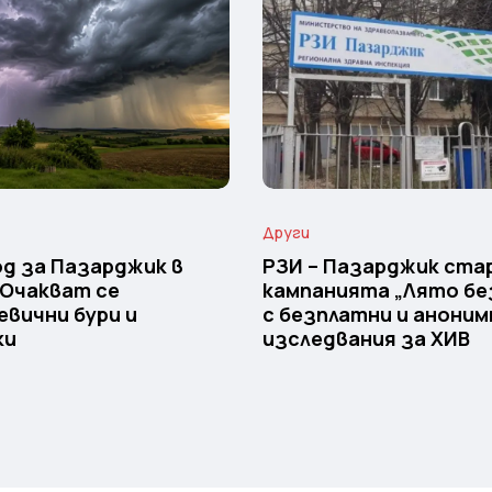
Други
д за Пазарджик в
РЗИ – Пазарджик ста
 Очакват се
кампанията „Лято бе
вични бури и
с безплатни и аноним
ки
изследвания за ХИВ