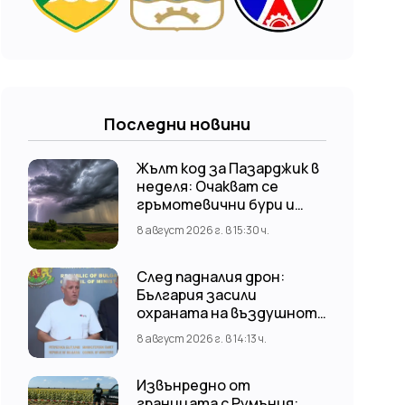
Последни новини
Жълт код за Пазарджик в
неделя: Очакват се
гръмотевични бури и
градушки
8 август 2026 г. в 15:30 ч.
След падналия дрон:
България засили
охраната на въздушното
пространство
8 август 2026 г. в 14:13 ч.
Извънредно от
границата с Румъния: