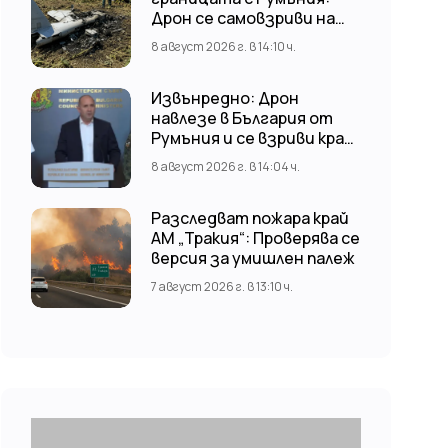
Дрон се самовзриви на
българска територия,
8 август 2026 г. в 14:10 ч.
няма щети
Извънредно: Дрон
навлезе в България от
Румъния и се взриви край
стратегически обект
8 август 2026 г. в 14:04 ч.
Разследват пожара край
АМ „Тракия“: Проверява се
версия за умишлен палеж
7 август 2026 г. в 13:10 ч.