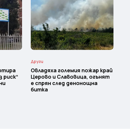
Други
ртира
Овладяха големия пожар край
з риск“
Церово и Славовица, огънят
ни
е спрян след денонощна
битка