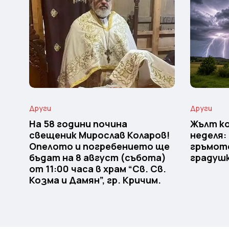
Други
Други
На 58 години почина
Жълт ко
свещеник Мирослав Коларов!
неделя:
Опелото и погребението ще
гръмоте
бъдат на 8 август (събота)
градуш
от 11:00 часа в храм “Св. Св.
Козма и Дамян”, гр. Кричим.