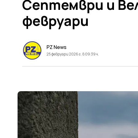
Септември и Вел
февруари
PZ News
25 февруари 2026 г. в 09:39 ч.