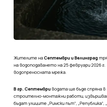
Жителите на
Септември и Велинград
тря
на водоподаването на 25 февруари 2026 г.
водопреносната мрежа.
В гр. Септември
водата ще бъде спряна в
строително-монтажни работи, извършва
бъдат улиците „Римски път“, „Република“, „