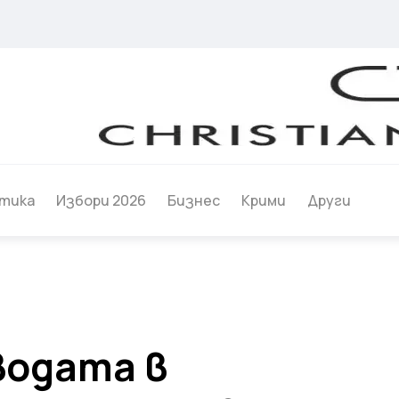
тика
Избори 2026
Бизнес
Крими
Други
водата в