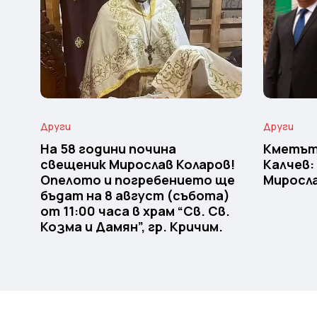
Други
Други
На 58 години почина
Кметът
свещеник Мирослав Коларов!
Калчев:
Опелото и погребението ще
Миросла
бъдат на 8 август (събота)
от 11:00 часа в храм “Св. Св.
Козма и Дамян”, гр. Кричим.