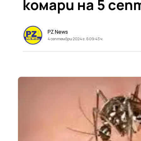
комари на 5 се
PZ News
4 септември 2024 г. в 09:43 ч.