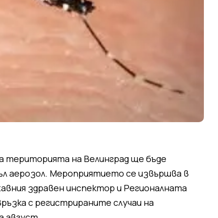
на територията на Велинград ще бъде
ъл аерозол. Мероприятието се извършва в
жавния здравен инспектор и Регионалната
 връзка с регистрираните случаи на
а август.