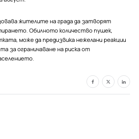
зовава жителите на града да затворят
етирането. Обилното количество пушек,
тката, може да предизвика нежелани реакции
ята за ограничаване на риска от
аселението.