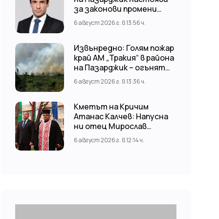
за законови промени
срещу риска от
6 август 2026 г. в 13:56 ч.
наводнения
Извънредно: Голям пожар
край АМ „Тракия“ в района
на Пазарджик – огънят
обхвана и лозови масиви
6 август 2026 г. в 13:36 ч.
Кметът на Кричим
Атанас Калчев: Напусна
ни отец Мирослав
Коларов
6 август 2026 г. в 12:14 ч.