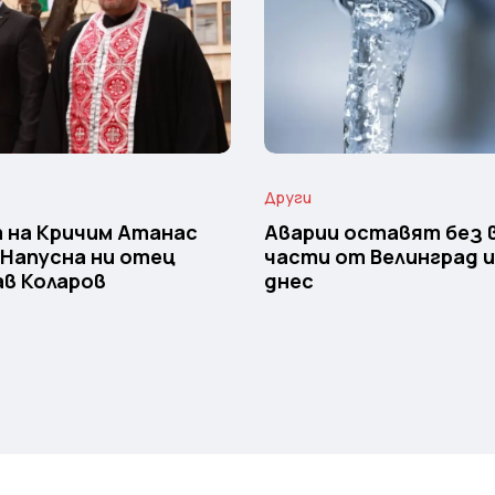
Други
 на Кричим Атанас
Аварии оставят без 
 Напусна ни отец
части от Велинград 
в Коларов
днес