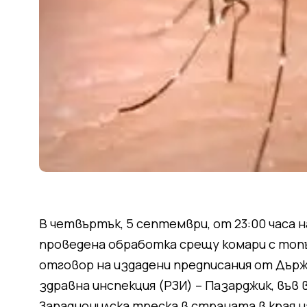
В четвъртък, 5 септември, от 23:00 часа 
проведена обработка срещу комари с топ
отговор на издадени предписания от Дър
здравна инспекция (РЗИ) – Пазарджик, във
Западнонилска треска в страната в края н