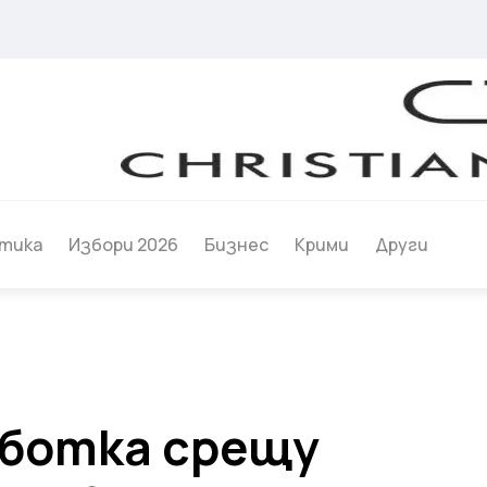
тика
Избори 2026
Бизнес
Крими
Други
аботка срещу