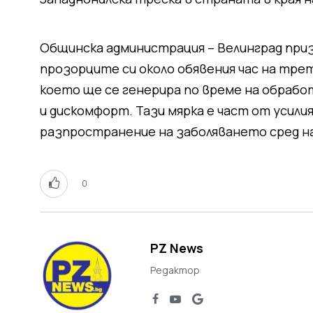
Общинска администрация – Велинград при
прозорците си около обявения час на тр
което ще се генерира по време на обрабо
и дискомфорт. Тази мярка е част от усили
разпространение на заболяването сред н
0
PZ News
Редактор