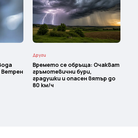
Други
вода
Времето се обръща: Очакват
и Ветрен
гръмотевични бури,
градушки и опасен вятър до
80 км/ч