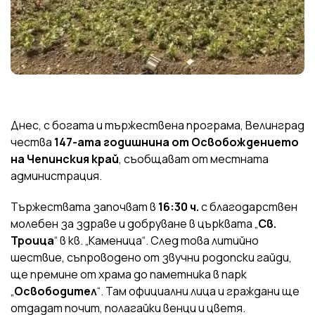
Днес, с богата и тържествена програма, Велинград
чества
147-ата годишнина от Освобождението
на Чепинския край
, съобщават от местната
администрация.
Тържествата започват в
16:30 ч.
с благодарствен
молебен за здраве и добруване в църквата „
Св.
Троица
“ в кв. „Каменица“. След това литийно
шествие, съпроводено от звучни родопски гайди,
ще премине от храма до паметника в парк
„
Освободител
“. Там официални лица и граждани ще
отдадат почит, полагайки венци и цветя.