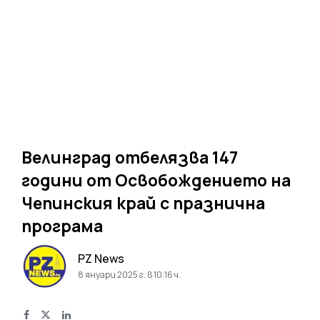
Велинград отбелязва 147
години от Освобождението на
Чепинския край с празнична
програма
PZ News
8 януари 2025 г. в 10:16 ч.