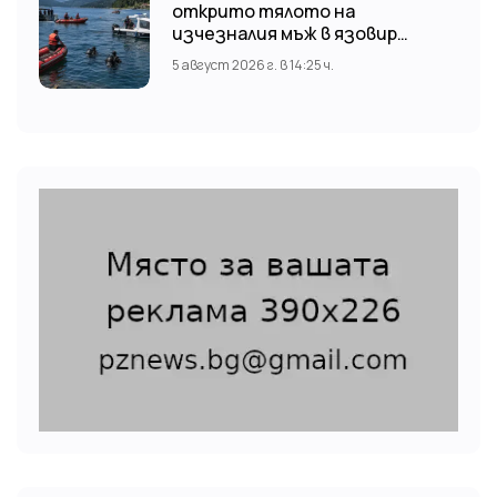
открито тялото на
изчезналия мъж в язовир
„Доспат“ Издирвателната
5 август 2026 г. в 14:25 ч.
операция продължава!