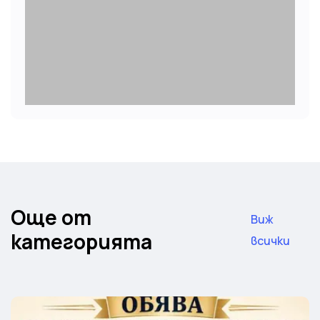
Още от
Виж
категорията
всички