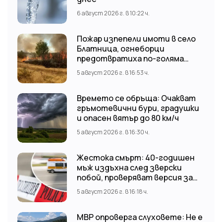
6 август 2026 г. в 10:22 ч.
Пожар изпепели имоти в село
Блатница, огнеборци
предотвратиха по-голяма
трагедия
5 август 2026 г. в 16:53 ч.
Времето се обръща: Очакват
гръмотевични бури, градушки
и опасен вятър до 80 км/ч
5 август 2026 г. в 16:30 ч.
Жестока смърт: 40-годишен
мъж издъхна след зверски
побой, проверяват версия за
нападение от тийнейджъри
5 август 2026 г. в 16:18 ч.
МВР опроверга слуховете: Не е