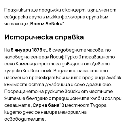
Празникът ще продължи с концерт, изпълнен от
гайдарска група и мъжка фолклорна група към
читалище „
Васил Левски
“.
Историческа справка
На
8 януари 1878 г.
, в следобедните часове, по
заповед на генерал Йосиф Гурко в тогавашното
село Каменица пристига дивизион от Девети
хуарски Киевски полк. Водачите на местното
население превеждат войниците през рида Алабак
към местността Дълбочица и село Драгиново.
Посрещането на руските войски от местните
жители е белязано с традиционните хляб и сол при
сегашната „
Сярна баня
“ в местност Тудора,
където днес се намира мемориал на
освободителите.