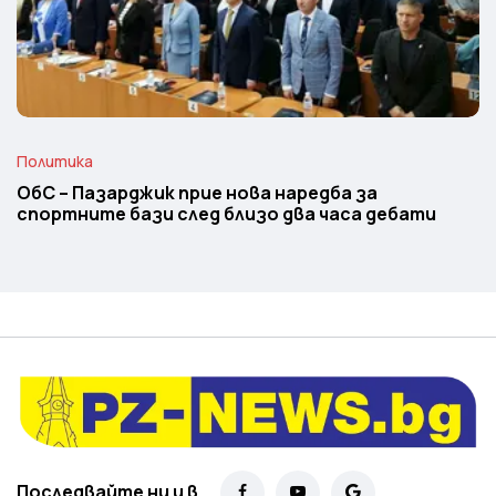
Политика
ОбС – Пазарджик прие нова наредба за
спортните бази след близо два часа дебати
Последвайте ни и в