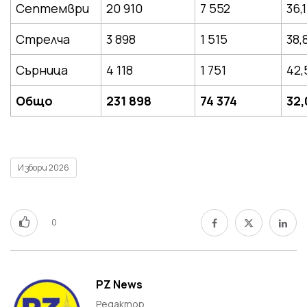
Септември
20 910
7 552
36,
Стрелча
3 898
1 515
38
Сърница
4 118
1 751
42
Общо
231 898
74 374
32
Избори 2026
0
PZ News
Редактор