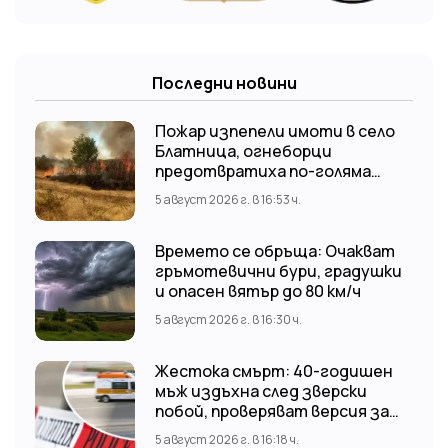
Последни новини
Пожар изпепели имоти в село
Блатница, огнеборци
предотвратиха по-голяма
трагедия
5 август 2026 г. в 16:53 ч.
Времето се обръща: Очакват
гръмотевични бури, градушки
и опасен вятър до 80 км/ч
5 август 2026 г. в 16:30 ч.
Жестока смърт: 40-годишен
мъж издъхна след зверски
побой, проверяват версия за
нападение от тийнейджъри
5 август 2026 г. в 16:18 ч.