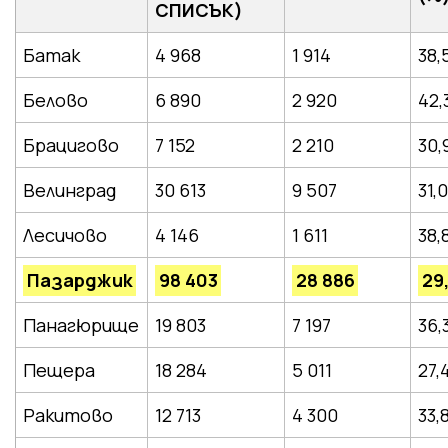
СПИСЪК)
Батак
4 968
1 914
38,
Белово
6 890
2 920
42
Брацигово
7 152
2 210
30
Велинград
30 613
9 507
31,
Лесичово
4 146
1 611
38
Пазарджик
98 403
28 886
29
Панагюрище
19 803
7 197
36
Пещера
18 284
5 011
27,
Ракитово
12 713
4 300
33,