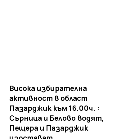
Висока избирателна
активност в област
Пазарджик към 16.00ч. :
Сърница и Белово водят,
Пещера и Пазарджик
изостават