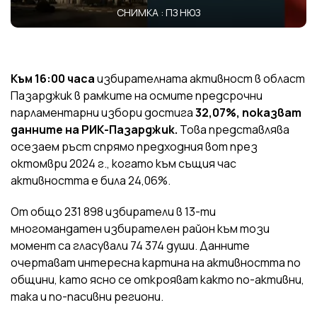
СНИМКА : ПЗ НЮЗ
Към 16:00 часа
избирателната активност в област
Пазарджик в рамките на осмите предсрочни
парламентарни избори достига
32,07%, показват
данните на РИК-Пазарджик.
Това представлява
осезаем ръст спрямо предходния вот през
октомври 2024 г., когато към същия час
активността е била 24,06%.
От общо 231 898 избиратели в 13-ти
многомандатен избирателен район към този
момент са гласували 74 374 души. Данните
очертават интересна картина на активността по
общини, като ясно се открояват както по-активни,
така и по-пасивни региони.