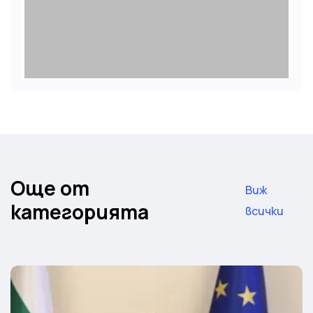
Още от
Виж
категорията
всички