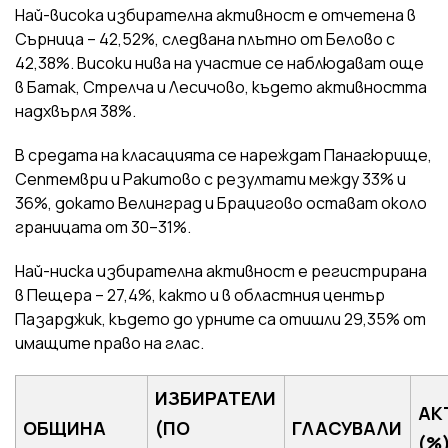
Най-висока избирателна активност е отчетена в
Сърница – 42,52%, следвана плътно от Белово с
42,38%. Високи нива на участие се наблюдават още
в Батак, Стрелча и Лесичово, където активността
надхвърля 38%.
В средата на класацията се нареждат Панагюрище,
Септември и Ракитово с резултати между 33% и
36%, докато Велинград и Брацигово остават около
границата от 30–31%.
Най-ниска избирателна активност е регистрирана
в Пещера – 27,4%, както и в областния център
Пазарджик, където до урните са отишли 29,35% от
имащите право на глас.
ИЗБИРАТЕЛИ
АК
ОБЩИНА
(ПО
ГЛАСУВАЛИ
(%